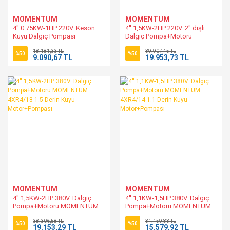
MOMENTUM
MOMENTUM
4'' 0.75KW-1HP 220V. Keson
4'' 1,5KW-2HP 220V. 2'' dişli
Kuyu Dalgıç Pompası
Dalgıç Pompa+Motoru
MOMENTUM 4SPM100
MOMENTUM 4XRm8/12-1.5
18.181,33 TL
39.907,45 TL
Derin Kuyu Motor+Pompası
%50
%50
9.090,67 TL
19.953,73 TL
MOMENTUM
MOMENTUM
4'' 1,5KW-2HP 380V. Dalgıç
4'' 1,1KW-1,5HP 380V. Dalgıç
Pompa+Motoru MOMENTUM
Pompa+Motoru MOMENTUM
4XR4/18-1.5 Derin Kuyu
4XR4/14-1.1 Derin Kuyu
38.306,58 TL
31.159,83 TL
Motor+Pompası
Motor+Pompası
%50
%50
19.153,29 TL
15.579,92 TL