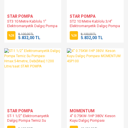
STAR POMPA
STAR POMPA
ST3 10 Metre Kablolu 1''
ST2 10 Metre Kablolu 3/4''
Elektromanyetik Dalgıç Pompa
Elektromanyetik Dalgıç Pompa
Temiz Su Pompası
Temiz Su Pompası
8.100,00 TL
8.100,00 TL
Hmax:34metre,
Hmax:54metre,
%28
%28
5.832,00 TL
5.832,00 TL
Debi(Max):2700 Litre/saat
Debi(Max):1300 Litre/saat
STAR POMPA
STAR POMPA
STAR POMPA
MOMENTUM
ST-1 1/2'' Elektromanyetik
4'' 0.75KW-1HP 380V. Keson
Dalgıç Pompa Temiz Su
Kuyu Dalgıç Pompası
Pompası Hmax:54metre,
MOMENTUM 4SP100