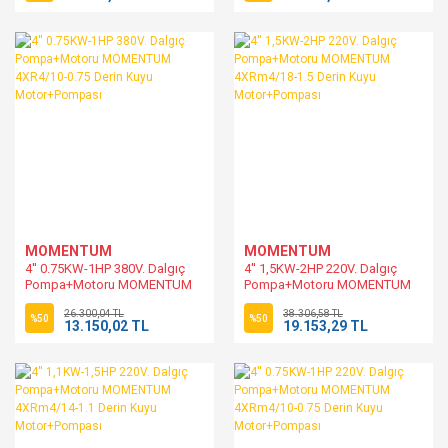
MOMENTUM
MOMENTUM
4'' 0.75KW-1HP 380V. Dalgıç
4'' 1,5KW-2HP 220V. Dalgıç
Pompa+Motoru MOMENTUM
Pompa+Motoru MOMENTUM
4XR4/10-0.75 Derin Kuyu
4XRm4/18-1.5 Derin Kuyu
26.300,04 TL
38.306,58 TL
Motor+Pompası
Motor+Pompası
%50
%50
13.150,02 TL
19.153,29 TL