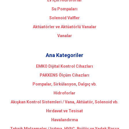
Ev için Hidroforlar
Su Pompaları
Solenoid Valfler
Aktüatörler ve Aktüatörlü Vanalar
Vanalar
Ana Kategoriler
EMKO Dijital Kontrol Cihazları
PAKKENS Ölçüm Cihazları
Pompalar, Sirkülasyon, Dalgıç vb.
Hidroforlar
Akışkan Kontrol Sistemleri / Vana, Aktüatör, Solenoid vb.
Hırdavat ve Tesisat
Havalandırma
Teknik Malzemeler / Isıtma, HVAC, Brülör ve Yedek Parça