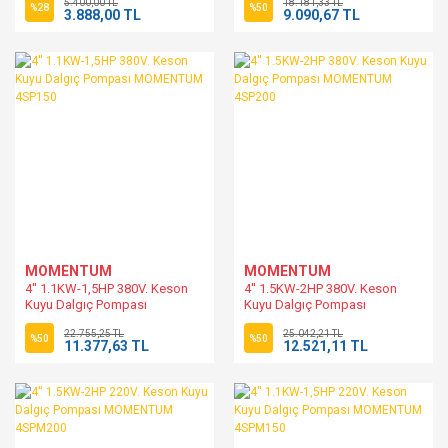
5.400,00 TL
18.181,33 TL
Debi(Max):1200 Litre/saat
%28
%50
3.888,00 TL
9.090,67 TL
STAR POMPA
MOMENTUM
MOMENTUM
4'' 1.1KW-1,5HP 380V. Keson
4'' 1.5KW-2HP 380V. Keson
Kuyu Dalgıç Pompası
Kuyu Dalgıç Pompası
MOMENTUM 4SP150
MOMENTUM 4SP200
22.755,25 TL
25.042,21 TL
%50
%50
11.377,63 TL
12.521,11 TL