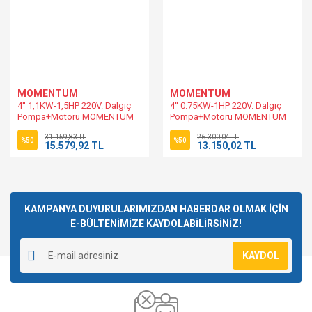
MOMENTUM
MOMENTUM
4'' 1,1KW-1,5HP 220V. Dalgıç
4'' 0.75KW-1HP 220V. Dalgıç
Pompa+Motoru MOMENTUM
Pompa+Motoru MOMENTUM
4XRm4/14-1.1 Derin Kuyu
4XRm4/10-0.75 Derin Kuyu
31.159,83 TL
26.300,04 TL
Motor+Pompası
Motor+Pompası
%50
%50
15.579,92 TL
13.150,02 TL
KAMPANYA DUYURULARIMIZDAN HABERDAR OLMAK İÇİN
E-BÜLTENİMİZE KAYDOLABİLİRSİNİZ!
KAYDOL