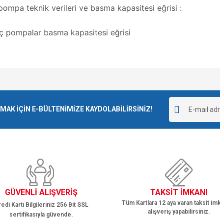
pa teknik verileri ve basma kapasitesi eğrisi :
e diğer konularda yetersiz gördüğünüz noktaları öneri formunu kullanarak tarafımı
Bu ürüne ilk yorumu siz yapın!
r.
K İÇİN E-BÜLTENİMİZE KAYDOLABİLİRSİNİZ!
Yorum Yaz
GÜVENLİ ALIŞVERİŞ
TAKSİT İMKANI
Tüm Kartlara 12 aya varan taksit imk
edi Kartı Bilgileriniz 256 Bit SSL
alışveriş yapabilirsiniz.
sertifikasıyla güvende.