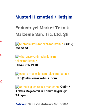
Müşteri Hizmetleri / İletişim
Endüstriyel Market Teknik
Malzeme San. Tic. Ltd. Şti.
b.
0 (312)
354 54 51
a,
0 542 735 19 18
info@teknikmarketiniz.com
AC,
Ostim /
Ankara Mağazamızın Konum Bilgisi için
Tıklayınız
Adres:
100.Yıl Bulvarı No: 38/A