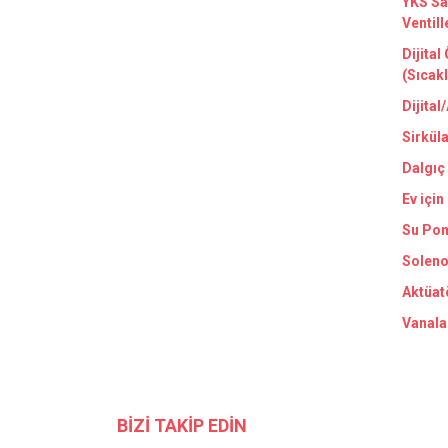
YKS Sa
Ventill
Dijital
(Sıcak
Dijital
Sirkül
Dalgıç
Ev için
Su Pom
Soleno
Aktüat
Vanala
BİZİ TAKİP EDİN