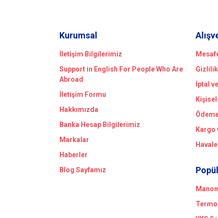
Kurumsal
Alışv
İletişim Bilgilerimiz
Mesafe
Support in English For People Who Are
Gizlili
Abroad
İptal v
İletişim Formu
Kişisel
Hakkımızda
Ödeme 
Banka Hesap Bilgilerimiz
Kargo 
Markalar
Havale
Haberler
Popül
Blog Sayfamız
Manome
Termom