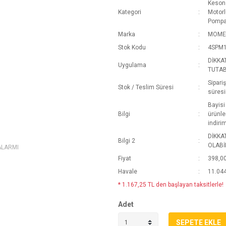
Keson 
Kategori
Motorl
Pompa
Marka
MOME
Stok Kodu
4SPM1
DİKKA
Uygulama
TUTAB
Sipari
Stok / Teslim Süresi
süresi
Bayis
Bilgi
ürünle
indiri
DİKKA
Bilgi 2
OLABİL
ALARMI
Fiyat
398,0
Havale
11.044
* 1.167,25 TL den başlayan taksitlerle!
Adet
SEPETE EKLE