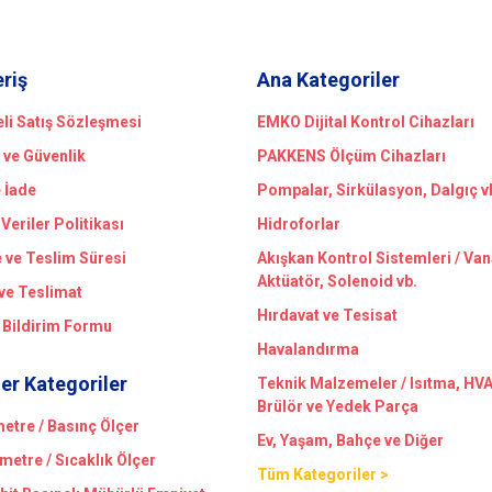
Gönder
eriş
Ana Kategoriler
li Satış Sözleşmesi
EMKO Dijital Kontrol Cihazları
k ve Güvenlik
PAKKENS Ölçüm Cihazları
e İade
Pompalar, Sirkülasyon, Dalgıç v
 Veriler Politikası
Hidroforlar
ve Teslim Süresi
Akışkan Kontrol Sistemleri / Van
Aktüatör, Solenoid vb.
ve Teslimat
Hırdavat ve Tesisat
 Bildirim Formu
Havalandırma
er Kategoriler
Teknik Malzemeler / Isıtma, HV
Brülör ve Yedek Parça
tre / Basınç Ölçer
Ev, Yaşam, Bahçe ve Diğer
etre / Sıcaklık Ölçer
Tüm Kategoriler >