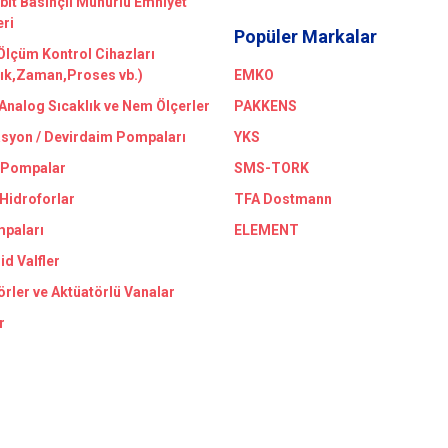
bit Basınçlı Mühürlü Emniyet
eri
Popüler Markalar
 Ölçüm Kontrol Cihazları
lık,Zaman,Proses vb.)
EMKO
/Analog Sıcaklık ve Nem Ölçerler
PAKKENS
asyon / Devirdaim Pompaları
YKS
 Pompalar
SMS-TORK
 Hidroforlar
TFA Dostmann
paları
ELEMENT
id Valfler
örler ve Aktüatörlü Vanalar
r