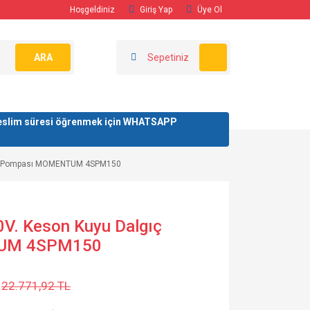
Hoşgeldiniz
Giriş Yap
Üye Ol
ARA
Sepetiniz
/ teslim süresi öğrenmek için WHATSAPP
gıç Pompası MOMENTUM 4SPM150
0V. Keson Kuyu Dalgıç
UM 4SPM150
22.771,92 TL