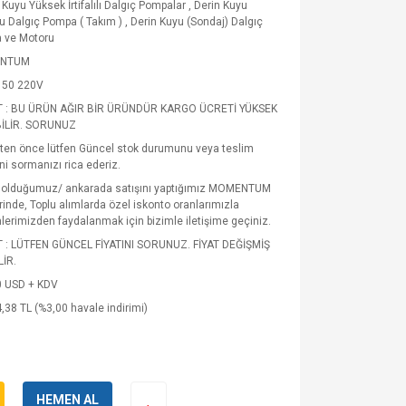
Kuyu Yüksek İrtifalılı Dalgıç Pompalar
,
Derin Kuyu
u Dalgıç Pompa ( Takım )
,
Derin Kuyu (Sondaj) Dalgıç
 ve Motoru
NTUM
50 220V
T : BU ÜRÜN AĞIR BİR ÜRÜNDÜR KARGO ÜCRETİ YÜKSEK
İLİR. SORUNUZ
şten önce lütfen Güncel stok durumunu veya teslim
ni sormanızı rica ederiz.
i olduğumuz/ ankarada satışını yaptığımız MOMENTUM
rinde, Toplu alımlarda özel iskonto oranlarımızla
mlerimizden faydalanmak için bizimle iletişime geçiniz.
T : LÜTFEN GÜNCEL FİYATINI SORUNUZ. FİYAT DEĞİŞMİŞ
İR.
0 USD + KDV
,38 TL (%3,00 havale indirimi)
HEMEN AL