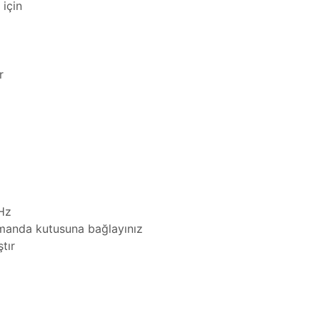
 için
r
Hz
umanda kutusuna bağlayınız
tır