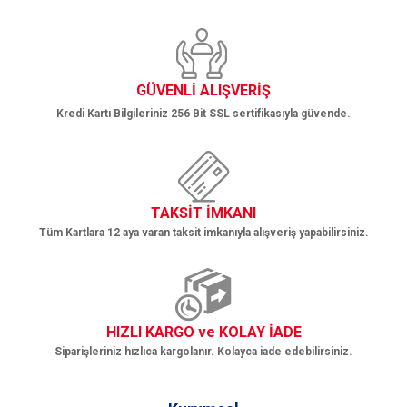
ALRX Alçak Basınçl
Fark Basınç Ölçerle
Manometreler
3/4'' 0.1 Bar - 1.9 
Mühürlü Düşük Bas
ORB Orta Basınçlı 
Dijital Manometre,
Ventilleri
Göstergeleri
GÜVENLİ ALIŞVERİŞ
YB Yüksek Basınçlı
1'' 2 Bar - 20 Bar C
Kredi Kartı Bilgileriniz 256 Bit SSL sertifikasıyla güvende.
Emniyet Ventilleri
BGSS Alçak Basınçl
1'' 21 Bar - 65 Bar 
Mühürlü Yüksek Ba
Ventilleri
ALÇ Alçak Basınçlı
TAKSİT İMKANI
1'' 0.1 Bar - 1.9 Bar
BPF Endüstriyel Rad
Tüm Kartlara 12 aya varan taksit imkanıyla alışveriş yapabilirsiniz.
Mühürlü Düşük Bas
Plug
Ventilleri
BPA-BPAK Pellet Fa
HIZLI KARGO ve KOLAY İADE
Siparişleriniz hızlıca kargolanır. Kolayca iade edebilirsiniz.