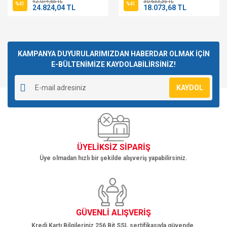
42.074,65 TL
30.633,35 TL
%41
%41
24.824,04 TL
18.073,68 TL
KAMPANYA DUYURULARIMIZDAN HABERDAR OLMAK İÇİN
E-BÜLTENİMİZE KAYDOLABİLİRSİNİZ!
KAYDOL
ÜYELİKSİZ SİPARİŞ
Üye olmadan hızlı bir şekilde alışveriş yapabilirsiniz.
GÜVENLİ ALIŞVERİŞ
Kredi Kartı Bilgileriniz 256 Bit SSL sertifikasıyla güvende.