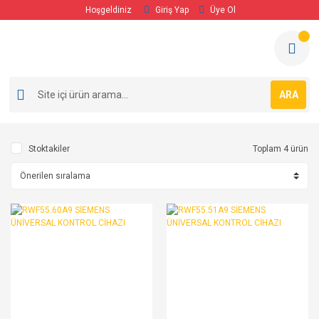
Hoşgeldiniz
Giriş Yap
Üye Ol
ARA
Stoktakiler
Toplam 4 ürün