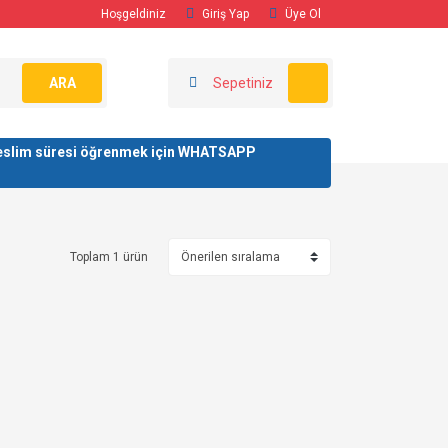
Hoşgeldiniz
Giriş Yap
Üye Ol
ARA
Sepetiniz
/ teslim süresi öğrenmek için WHATSAPP
Toplam 1 ürün