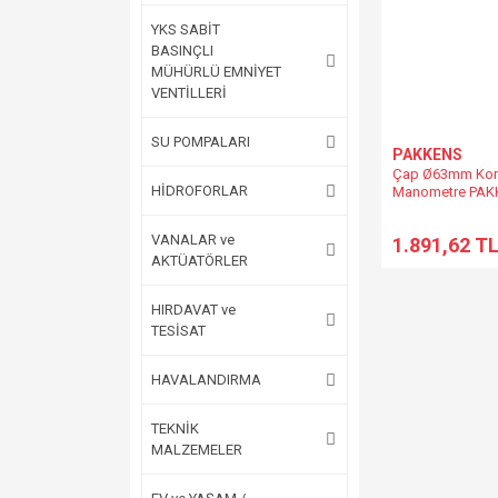
YKS SABİT
BASINÇLI
MÜHÜRLÜ EMNİYET
VENTİLLERİ
SU POMPALARI
PAKKENS
Çap Ø63mm Komp
HİDROFORLAR
Manometre PAKKE
Arkadan Bağlantı
ve
VANALAR ve
1.891,62 T
0/2,5..4..6..10..1
AKTÜATÖRLER
BAR/PSİ SEÇEN
HIRDAVAT ve
TESİSAT
HAVALANDIRMA
TEKNİK
MALZEMELER