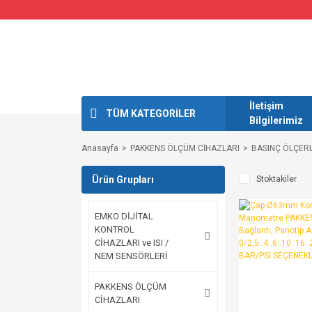
İletişim
TÜM KATEGORİLER
Bilgilerimiz
Anasayfa
PAKKENS ÖLÇÜM CİHAZLARI
BASINÇ ÖLÇER
Ürün Grupları
Stoktakiler
EMKO DİJİTAL
KONTROL
CİHAZLARI ve ISI /
NEM SENSÖRLERİ
PAKKENS ÖLÇÜM
CİHAZLARI