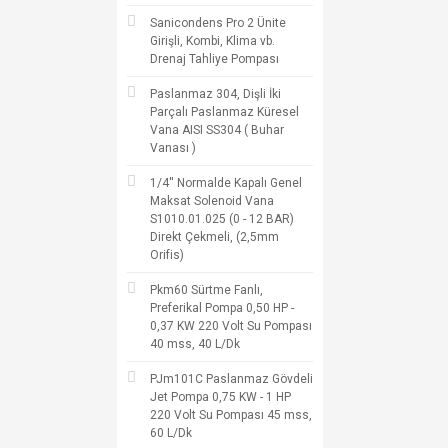
Sanicondens Pro 2 Ünite
Girişli, Kombi, Klima vb.
Drenaj Tahliye Pompası
Paslanmaz 304, Dişli İki
Parçalı Paslanmaz Küresel
Vana AISI SS304 ( Buhar
Vanası )
1/4'' Normalde Kapalı Genel
Maksat Solenoid Vana
S1010.01.025 (0 - 12 BAR)
Direkt Çekmeli, (2,5mm
Orifis)
Pkm60 Sürtme Fanlı,
Preferikal Pompa 0,50 HP -
0,37 KW 220 Volt Su Pompası
40 mss, 40 L/Dk
PJm101C Paslanmaz Gövdeli
Jet Pompa 0,75 KW - 1 HP
220 Volt Su Pompası 45 mss,
60 L/Dk