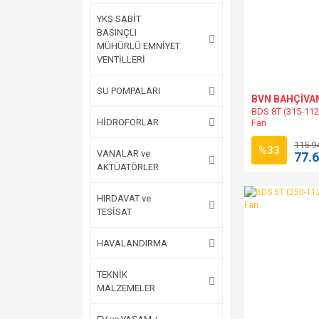
YKS SABİT
BASINÇLI
MÜHÜRLÜ EMNİYET
VENTİLLERİ
SU POMPALARI
BVN BAHÇİVA
BDS 8T (315-112
HİDROFORLAR
Fan
115.9
%33
VANALAR ve
77.
AKTÜATÖRLER
HIRDAVAT ve
TESİSAT
HAVALANDIRMA
TEKNİK
MALZEMELER