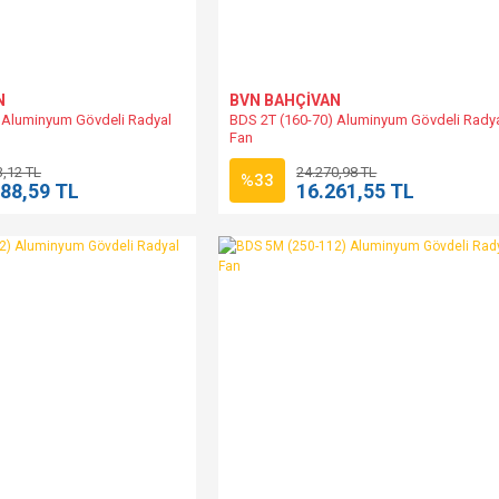
N
BVN BAHÇİVAN
 Aluminyum Gövdeli Radyal
BDS 2T (160-70) Aluminyum Gövdeli Rady
Fan
3,12 TL
24.270,98 TL
%33
388,59 TL
16.261,55 TL