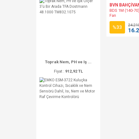
BVN BAHÇİVA
BDS 1M (140-70)
Fan
24.21
%33
16.
Toprak Nem, PH ve Iş ...
Fiyat :
912,92 TL