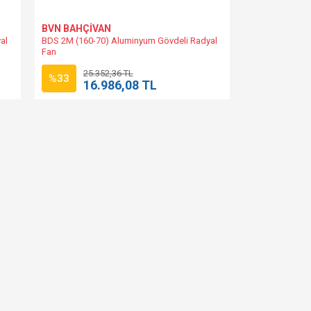
BVN BAHÇİVAN
al
BDS 2M (160-70) Aluminyum Gövdeli Radyal
Fan
25.352,36 TL
%33
16.986,08 TL