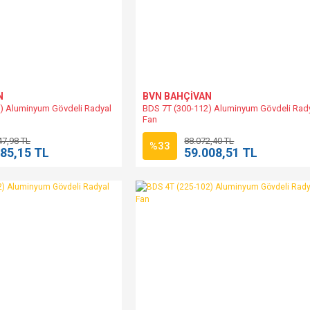
N
BVN BAHÇİVAN
) Aluminyum Gövdeli Radyal
BDS 7T (300-112) Aluminyum Gövdeli Rad
Fan
47,98 TL
88.072,40 TL
%33
685,15 TL
59.008,51 TL