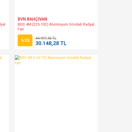
BVN BAHÇİVAN
yal
BDS 4M (225-102) Aluminyum Gövdeli Radyal
Fan
44.997,43 TL
%33
30.148,28 TL