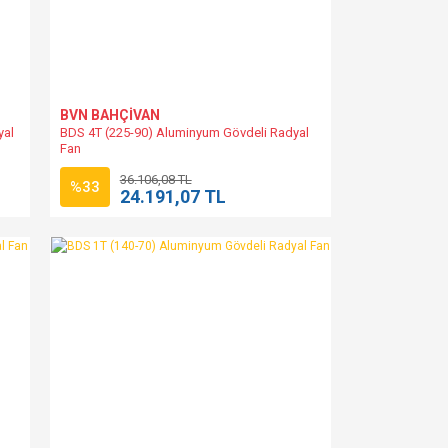
BVN BAHÇİVAN
yal
BDS 4T (225-90) Aluminyum Gövdeli Radyal
Fan
36.106,08 TL
%33
24.191,07 TL