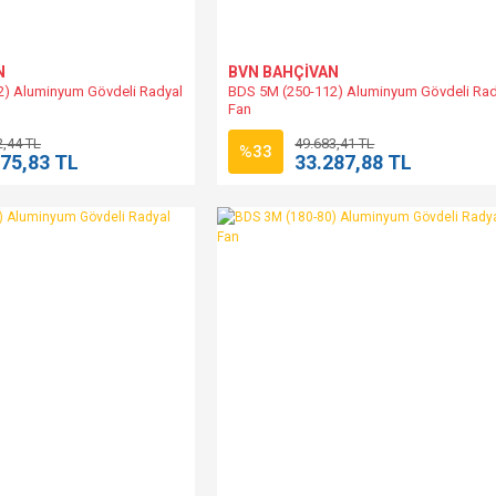
N
BVN BAHÇİVAN
2) Aluminyum Gövdeli Radyal
BDS 5M (250-112) Aluminyum Gövdeli Rad
Fan
2,44 TL
49.683,41 TL
%33
775,83 TL
33.287,88 TL