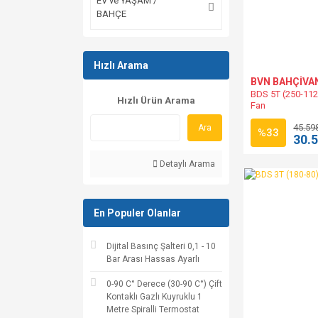
EV ve YAŞAM /
BAHÇE
Hızlı Arama
BVN BAHÇİVA
BDS 5T (250-112
Hızlı Ürün Arama
Fan
45.59
Ara
%33
30.
Detaylı Arama
En Populer Olanlar
Dijital Basınç Şalteri 0,1 - 10
Bar Arası Hassas Ayarlı
0-90 C° Derece (30-90 C°) Çift
Kontaklı Gazlı Kuyruklu 1
Metre Spiralli Termostat