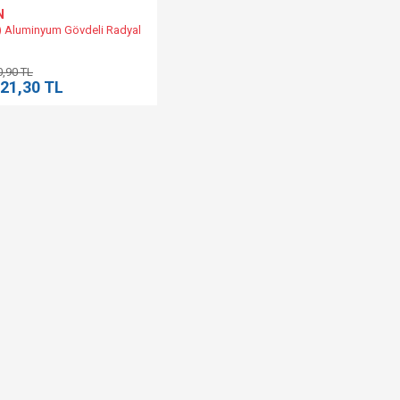
N
 Aluminyum Gövdeli Radyal
0,90 TL
221,30 TL