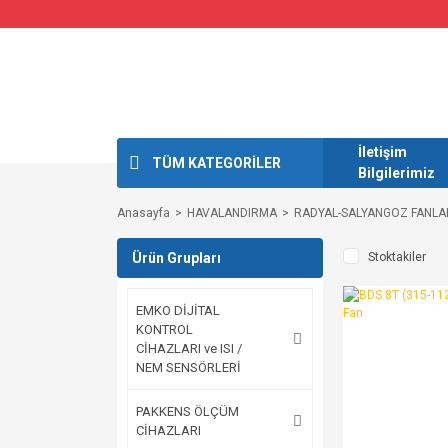
İletişim
TÜM KATEGORİLER
Bilgilerimiz
Anasayfa
HAVALANDIRMA
RADYAL-SALYANGOZ FANLA
Ürün Grupları
Stoktakiler
EMKO DİJİTAL
KONTROL
CİHAZLARI ve ISI /
NEM SENSÖRLERİ
PAKKENS ÖLÇÜM
CİHAZLARI