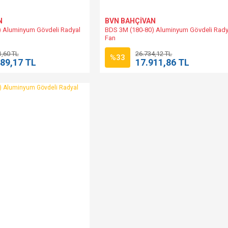
N
BVN BAHÇİVAN
 Aluminyum Gövdeli Radyal
BDS 3M (180-80) Aluminyum Gövdeli Rady
Fan
1,60 TL
26.734,12 TL
%33
089,17 TL
17.911,86 TL