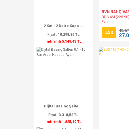
BVN BAHÇİVA
BDS 4M (225-90)
Fan
2 Kat - 2 Daire Kapa ...
40.43
%33
27.
Fiyat :
10.298,86 TL
İndirimli 5.149,43 TL
Dijital Basınç Şalte ...
Fiyat :
3.318,52 TL
İndirimli 1.825,19 TL