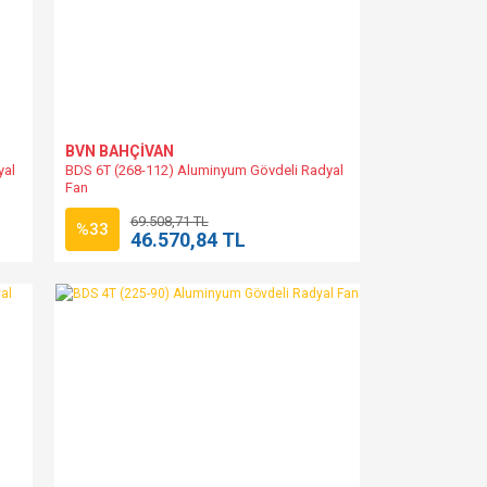
BVN BAHÇİVAN
yal
BDS 6T (268-112) Aluminyum Gövdeli Radyal
Fan
69.508,71 TL
%33
46.570,84 TL