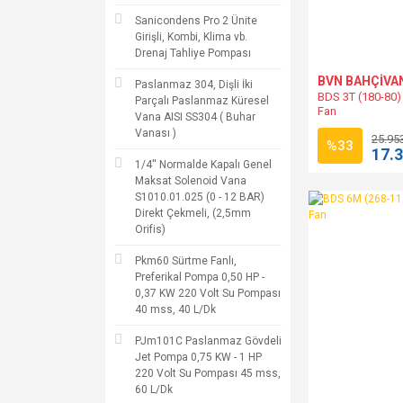
Sanicondens Pro 2 Ünite
Girişli, Kombi, Klima vb.
Drenaj Tahliye Pompası
BVN BAHÇİVA
Paslanmaz 304, Dişli İki
BDS 3T (180-80)
Parçalı Paslanmaz Küresel
Fan
Vana AISI SS304 ( Buhar
Vanası )
25.95
%33
17.
1/4'' Normalde Kapalı Genel
Maksat Solenoid Vana
S1010.01.025 (0 - 12 BAR)
Direkt Çekmeli, (2,5mm
Orifis)
Pkm60 Sürtme Fanlı,
Preferikal Pompa 0,50 HP -
0,37 KW 220 Volt Su Pompası
40 mss, 40 L/Dk
PJm101C Paslanmaz Gövdeli
Jet Pompa 0,75 KW - 1 HP
220 Volt Su Pompası 45 mss,
60 L/Dk