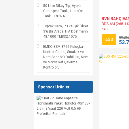
50 Litre Dikey Tip, Ayaklı
Genleşme Tankı, Hidrofor
Tankı CRUWA
BVN BAHÇİVA
BDS 6M (268-11
Toprak Nem, PH ve Işık Ölçer
Fan
3'ü Bir Arada TFA Dostmann
48.1000 TM832.1075
80.26
%33
53.
EMKO ESM-3722 Kuluçka
Kontrol Cihazı, Sıcaklık ve
Nem Sensörü Dahil, Isı, Nem
ve Motor Raf Çevirme
Kontrolörü
Sponsor Ürünler