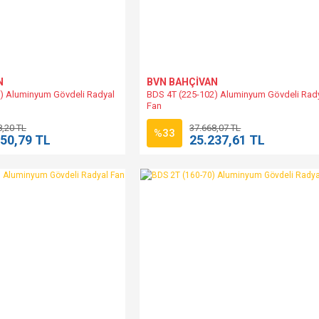
N
BVN BAHÇİVAN
) Aluminyum Gövdeli Radyal
BDS 4T (225-102) Aluminyum Gövdeli Rad
Fan
8,20 TL
37.668,07 TL
%33
550,79 TL
25.237,61 TL