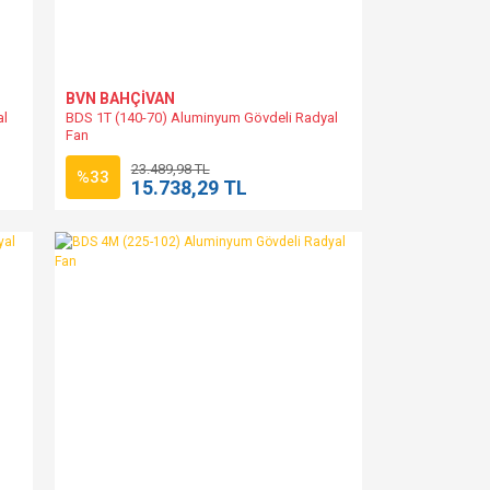
BVN BAHÇİVAN
al
BDS 1T (140-70) Aluminyum Gövdeli Radyal
Fan
23.489,98 TL
%33
15.738,29 TL