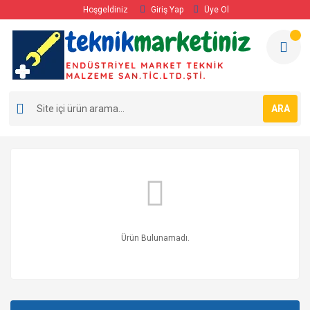
Hoşgeldiniz
Giriş Yap
Üye Ol
ARA
Ürün Bulunamadı.