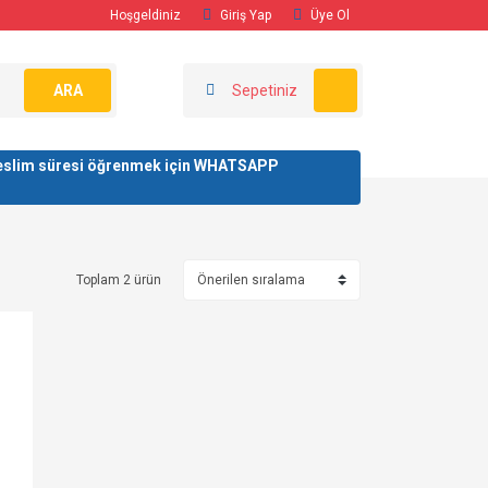
Hoşgeldiniz
Giriş Yap
Üye Ol
ARA
Sepetiniz
/ teslim süresi öğrenmek için WHATSAPP
Toplam 2 ürün