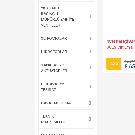
YKS SABİT
BASINÇLI
MÜHÜRLÜ EMNİYET
VENTİLLERİ
SU POMPALARI
BVN BAHÇİVA
OÇES Çift Emişli
HİDROFORLAR
12.91
%33
VANALAR ve
8.65
AKTÜATÖRLER
HIRDAVAT ve
TESİSAT
HAVALANDIRMA
TEKNİK
MALZEMELER