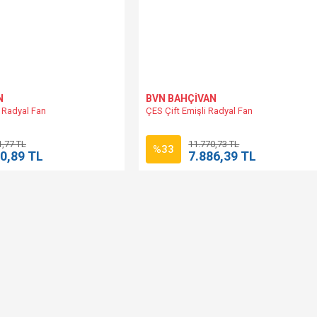
N
BVN BAHÇİVAN
 Radyal Fan
ÇES Çift Emişli Radyal Fan
1,77 TL
11.770,73 TL
%33
0,89 TL
7.886,39 TL