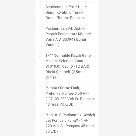
Sanicondens Pro 2 Ünite
Girişli, Kombi, Klima vb.
Drenaj Tahliye Pompası
Paslanmaz 304, Dişli İki
Parçalı Paslanmaz Küresel
Vana AISI SS304 ( Buhar
Vanası )
1/4'' Normalde Kapalı Genel
Maksat Solenoid Vana
S1010.01.025 (0 - 12 BAR)
Direkt Çekmeli, (2,5mm
Orifis)
Pkm60 Sürtme Fanlı,
Preferikal Pompa 0,50 HP -
0,37 KW 220 Volt Su Pompası
40 mss, 40 L/Dk
PJm101C Paslanmaz Gövdeli
Jet Pompa 0,75 KW - 1 HP
220 Volt Su Pompası 45 mss,
60 L/Dk