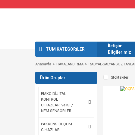
İletişim
TÜM KATEGORİLER
Bilgilerimiz
Anasayfa
HAVALANDIRMA
RADYAL-SALYANGOZ FANLA
Ürün Grupları
Stoktakiler
EMKO DİJİTAL
KONTROL
CİHAZLARI ve ISI /
NEM SENSÖRLERİ
PAKKENS ÖLÇÜM
CİHAZLARI