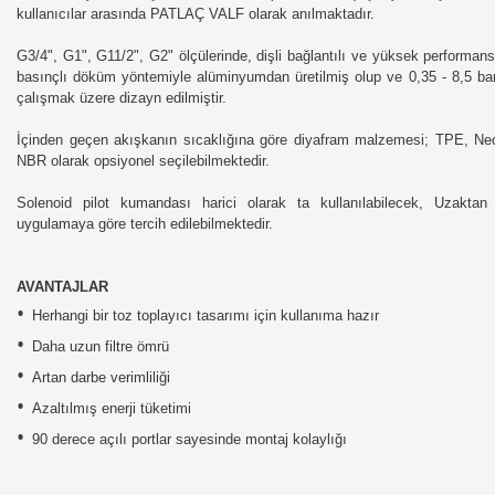
kullanıcılar arasında PATLAÇ VALF olarak anılmaktadır.
G3/4", G1", G11/2", G2" ölçülerinde, dişli bağlantılı ve yüksek performans
basınçlı döküm yöntemiyle alüminyumdan üretilmiş olup ve 0,35 - 8,5 ba
çalışmak üzere dizayn edilmiştir.
İçinden geçen akışkanın sıcaklığına göre diyafram malzemesi; TPE, Ne
NBR olarak opsiyonel seçilebilmektedir.
Solenoid pilot kumandası harici olarak ta kullanılabilecek, Uzaktan 
uygulamaya göre tercih edilebilmektedir.
AVANTAJLAR
•
Herhangi bir toz toplayıcı tasarımı için kullanıma hazır
•
Daha uzun filtre ömrü
•
Artan darbe verimliliği
•
Azaltılmış enerji tüketimi
•
90 derece açılı portlar sayesinde montaj kolaylığı