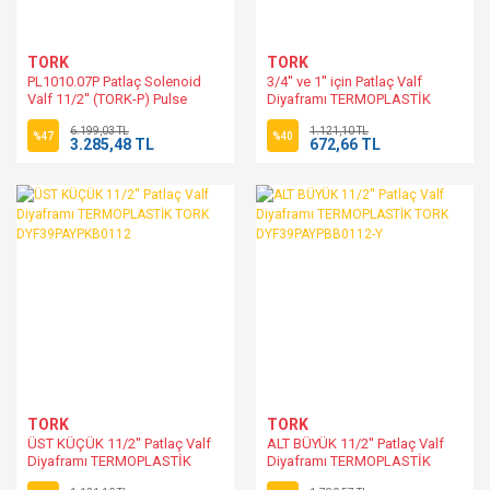
TORK
TORK
PL1010.07P Patlaç Solenoid
3/4'' ve 1'' için Patlaç Valf
Valf 11/2'' (TORK-P) Pulse
Diyaframı TERMOPLASTİK
Valve N.C.
TORK DYF39PAYPOB34100
6.199,03 TL
1.121,10 TL
%47
%40
3.285,48 TL
672,66 TL
TORK
TORK
ÜST KÜÇÜK 11/2'' Patlaç Valf
ALT BÜYÜK 11/2'' Patlaç Valf
Diyaframı TERMOPLASTİK
Diyaframı TERMOPLASTİK
TORK DYF39PAYPKB0112
TORK DYF39PAYPBB0112-Y