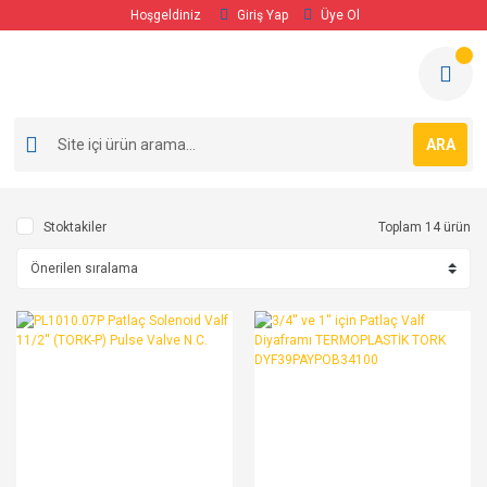
Hoşgeldiniz
Giriş Yap
Üye Ol
ARA
Stoktakiler
Toplam 14 ürün