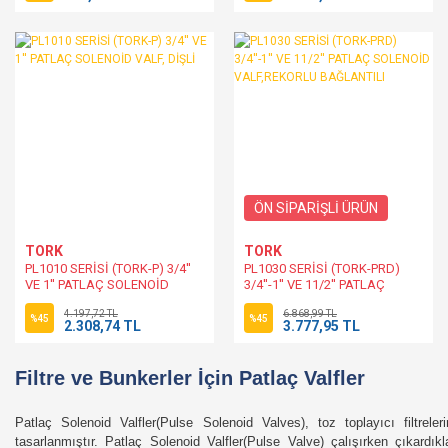
ÖN SİPARİŞLİ ÜRÜN
TORK
TORK
PL1010 SERİSİ (TORK-P) 3/4''
PL1030 SERİSİ (TORK-PRD)
VE 1'' PATLAÇ SOLENOİD
3/4''-1'' VE 11/2'' PATLAÇ
VALF, DİŞLİ
SOLENOİD VALF,REKORLU
4.197,72 TL
6.868,99 TL
BAĞLANTILI
%45
%45
2.308,74 TL
3.777,95 TL
Filtre ve Bunkerler İçin Patlaç Valfler
Patlaç Solenoid Valfler(Pulse Solenoid Valves), toz toplayıcı filtreler
tasarlanmıştır. Patlaç Solenoid Valfler(Pulse Valve) çalışırken çıkardı