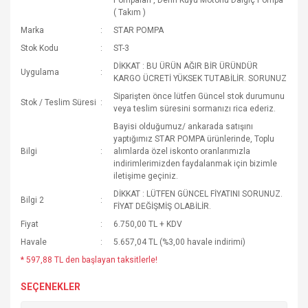
Pompaları
,
Derin Kuyu Motorlu Dalgıç Pompa
( Takım )
Marka
STAR POMPA
Stok Kodu
ST-3
DİKKAT : BU ÜRÜN AĞIR BİR ÜRÜNDÜR
Uygulama
KARGO ÜCRETİ YÜKSEK TUTABİLİR. SORUNUZ
Siparişten önce lütfen Güncel stok durumunu
Stok / Teslim Süresi
veya teslim süresini sormanızı rica ederiz.
Bayisi olduğumuz/ ankarada satışını
yaptığımız STAR POMPA ürünlerinde, Toplu
Bilgi
alımlarda özel iskonto oranlarımızla
indirimlerimizden faydalanmak için bizimle
iletişime geçiniz.
DİKKAT : LÜTFEN GÜNCEL FİYATINI SORUNUZ.
Bilgi 2
FİYAT DEĞİŞMİŞ OLABİLİR.
Fiyat
6.750,00 TL + KDV
Havale
5.657,04 TL (%3,00 havale indirimi)
* 597,88 TL den başlayan taksitlerle!
SEÇENEKLER