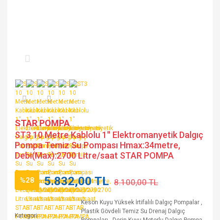
STAR POMPA
ST3 10 Metre Kablolu 1'' Elektromanyetik Dalgıç
Pompa Temiz Su Pompası Hmax:34metre,
Debi(Max):2700 Litre/saat STAR POMPA
5.832,00 TL
%28
8.100,00 TL
Keson Kuyu Yüksek İrtifalılı Dalgıç Pompalar
,
Plastik Gövdeli Temiz Su Drenaj Dalgıç
Kategori