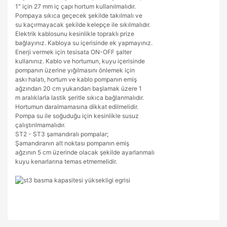
1" için 27 mm iç çapı hortum kullanılmalıdır.
Pompaya sıkıca geçecek şekilde takılmalı ve
su kaçırmayacak şekilde kelepçe ile sıkılmalıdır.
Elektrik kablosunu kesinlikle topraklı prize
bağlayınız. Kabloya su içerisinde ek yapmayınız.
Enerji vermek için tesisata ON-OFF şalter
kullanınız. Kablo ve hortumun, kuyu içerisinde
pompanın üzerine yığılmasını önlemek için
askı halatı, hortum ve kablo pompanın emiş
ağzından 20 cm yukarıdan başlamak üzere 1
m aralıklarla lastik şeritle sıkıca bağlanmalıdır.
Hortumun daralmamasına dikkat edilmelidir.
Pompa su ile soğuduğu için kesinlikle susuz
çalıştırılmamalıdır.
ST2 - ST3 şamandıralı pompalar;
Şamandıranın alt noktası pompanın emiş
ağzının 5 cm üzerinde olacak şekilde ayarlanmalı
kuyu kenarlarına temas etmemelidir.
Bu ürünün fiyat bilgisi, resim, ürün açıklamalarında ve diğer