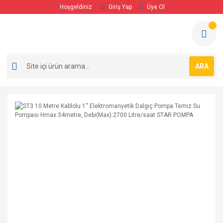
Hoşgeldiniz
Giriş Yap
Üye Ol
ARA