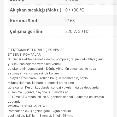
Akışkan sıcaklığı (Maks.)
0 / +30 °C
Koruma Sınıfı
IP 68
Çalışma gerilimi
220 V, 50 Hz
ELEKTROMANYETİK DALGIÇ POMPALAR
ST SERİSİ POMPALAR:
ST Serisi elektromanyetik dalgıç pompalar, düşük debi ihtiyaçlarını
yüksek basınçlarda verebilen verimli
ve ekonomik pompalardır. Dönüş yönünün olmaması ve hava
yapmayan yapısı sayesinde kullanımı
kolaydır. Özel olarak üretilen kauçuk membranın, bobin
mıknatıslanması ile hareket etmesi prensibine
göre çalışır. Keson kuyularda, sondaj kuyularında ve depolarda
kullanıma uygundur. Ayrıca ST1 modeli 4”
, ST2 ve ST3 modelleri ise 8” çapında sondaj kuyularda çalışmaya
uygundur.
POMPA TESİSAT MONTAJI
Pompaların çıkış ağzına göre uygun hortum
seçilmelidir. 1/2" için 18 mm, 3/4" için 25 mm,