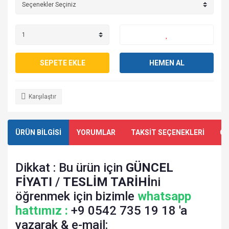
SEPETE EKLE
HEMEN AL
Karşılaştır
ÜRÜN BİLGİSİ
YORUMLAR
TAKSİT SEÇENEKLERİ
ÖN
Dikkat : Bu ürün için
GÜNCEL
FİYATI
/
TESLİM TARİHİ
ni
öğrenmek için bizimle
whatsapp
hattımız :
+9 0542 735 19 18 'a
yazarak & e-mail: