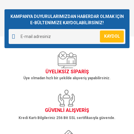
konularda yetersiz gördüğünüz noktaları öneri formunu
Bu ürüne ilk yorumu siz yapın!
kullanarak tarafımıza iletebilirsiniz.
Görüş ve önerileriniz için teşekkür ederiz.
KAMPANYA DUYURULARIMIZDAN HABERDAR OLMAK İÇİN
E-BÜLTENİMİZE KAYDOLABİLİRSİNİZ!
Yorum Yaz
Ürün resmi kalitesiz, bozuk veya görüntülenemiyor.
KAYDOL
Ürün açıklamasında eksik bilgiler bulunuyor.
Ürün bilgilerinde hatalar bulunuyor.
Ürün fiyatı diğer sitelerden daha pahalı.
Bu ürüne benzer farklı alternatifler olmalı.
ÜYELİKSİZ SİPARİŞ
Üye olmadan hızlı bir şekilde alışveriş yapabilirsiniz.
Gönder
GÜVENLİ ALIŞVERİŞ
Kredi Kartı Bilgileriniz 256 Bit SSL sertifikasıyla güvende.