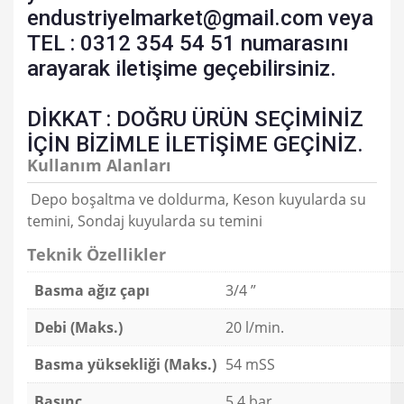
endustriyelmarket@gmail.com veya
TEL : 0312 354 54 51 numarasını
arayarak iletişime geçebilirsiniz.
DİKKAT : DOĞRU ÜRÜN SEÇİMİNİZ
İÇİN BİZİMLE İLETİŞİME GEÇİNİZ.
Kullanım Alanları
Depo boşaltma ve doldurma, Keson kuyularda su
temini, Sondaj kuyularda su temini
Teknik Özellikler
Basma ağız çapı
3/4 ”
Debi (Maks.)
20 l/min.
Basma yüksekliği (Maks.)
54 mSS
Basınç
5,4 bar