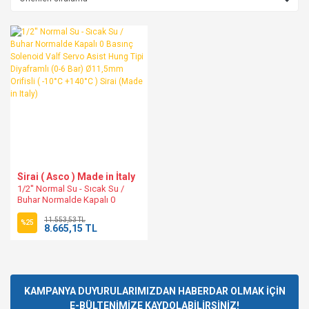
Sirai ( Asco ) Made in İtaly
1/2'' Normal Su - Sıcak Su /
Buhar Normalde Kapalı 0
Basınç Solenoid Valf Servo
11.553,53 TL
Asist Hung Tipi Diyaframlı (0-6
%25
8.665,15 TL
Bar) Ø11,5mm Orifisli ( -10°C
+140°C ) Sirai (Made in Italy)
KAMPANYA DUYURULARIMIZDAN HABERDAR OLMAK İÇİN
E-BÜLTENİMİZE KAYDOLABİLİRSİNİZ!