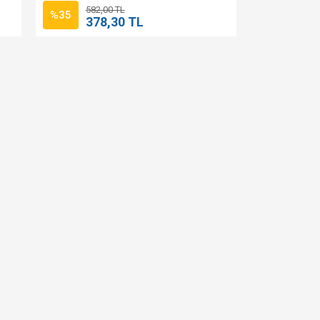
582,00 TL
%35
378,30 TL