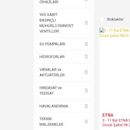
CİHAZLARI
YKS SABİT
Stoktakiler
BASINÇLI
MÜHÜRLÜ EMNİYET
VENTİLLERİ
SU POMPALARI
HİDROFORLAR
VANALAR ve
AKTÜATÖRLER
HIRDAVAT ve
TESİSAT
HAVALANDIRMA
ETNA
TEKNİK
3 - 11 Bar ETNA B
MALZEMELER
Druck Şalter PA-