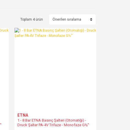
Toplam 4 ürün
ETNA
1 - 8 Bar ETNA Basınç Şalteri (Otomatiği) -
'
Druck Şalter PA-4V Trifaze - Monofaze G½''