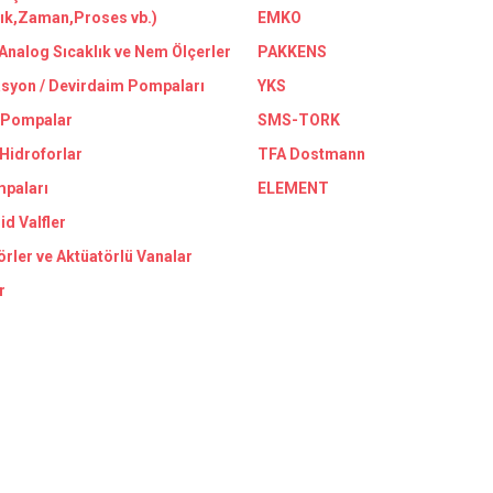
lık,Zaman,Proses vb.)
EMKO
/Analog Sıcaklık ve Nem Ölçerler
PAKKENS
asyon / Devirdaim Pompaları
YKS
 Pompalar
SMS-TORK
 Hidroforlar
TFA Dostmann
paları
ELEMENT
id Valfler
örler ve Aktüatörlü Vanalar
r