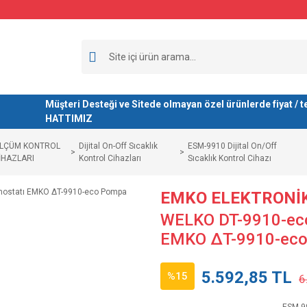
Müşteri Desteği ve Sitede olmayan özel ürünlerde fiyat 
HATTIMIZ
LÇÜM KONTROL
Dijital On-Off Sıcaklık
ESM-9910 Dijital On/Off
İHAZLARI
Kontrol Cihazları
Sıcaklık Kontrol Cihazı
EMKO ELEKTRONİ
WELKO DT-9910-eco 
EMKO ∆T-9910-eco
5.592,85 TL
%15
6