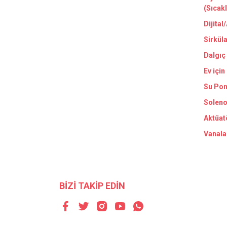
(Sıcak
Dijital
Sirkül
Dalgıç
Ev için
Su Pom
Soleno
Aktüat
Vanala
BİZİ TAKİP EDİN