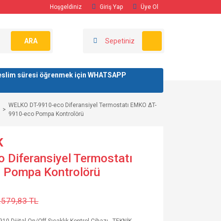
Hoşgeldiniz
Giriş Yap
Üye Ol
ARA
Sepetiniz
/ teslim süresi öğrenmek için WHATSAPP
WELKO DT-9910-eco Diferansiyel Termostatı EMKO ∆T-
9910-eco Pompa Kontrolörü
K
Diferansiyel Termostatı
 Pompa Kontrolörü
.579,83 TL