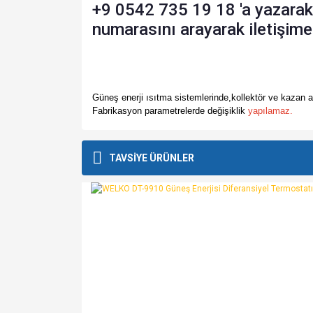
+9 0542 735 19 18 'a yazara
numarasını arayarak iletişime 
Güneş enerji ısıtma sistemlerinde,kollektör ve kazan a
Fabrikasyon parametrelerde değişiklik
yapılamaz.
Bu ürünün fiyat bilgisi, resim, ürün açıklamalarında v
Görüş ve önerileriniz için teşekkür ederiz.
TAVSİYE ÜRÜNLER
Ürün resmi kalitesiz, bozuk veya görüntülenemiyo
Ürün açıklamasında eksik bilgiler bulunuyor.
Ürün bilgilerinde hatalar bulunuyor.
Ürün fiyatı diğer sitelerden daha pahalı.
Bu ürüne benzer farklı alternatifler olmalı.