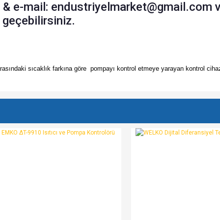
k & e-mail: endustriyelmarket@gmail.com 
geçebilirsiniz.
rasındaki sıcaklık farkına göre pompayı kontrol etmeye yarayan kontrol cihaz
e diğer konularda yetersiz gördüğünüz noktaları öneri formunu kullanarak tarafımı
Bu ürüne ilk yorumu siz yapın!
r.
Yorum Yaz