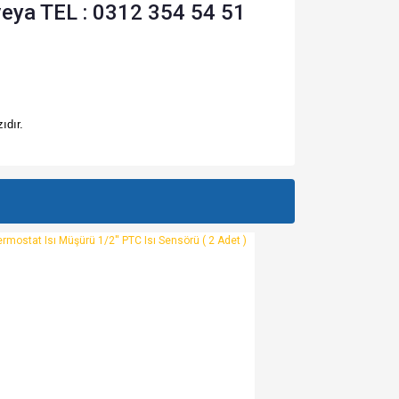
veya TEL : 0312 354 54 51
ıdır.
za iletebilirsiniz.