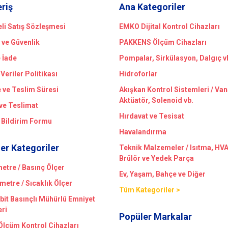
eriş
Ana Kategoriler
li Satış Sözleşmesi
EMKO Dijital Kontrol Cihazları
k ve Güvenlik
PAKKENS Ölçüm Cihazları
e İade
Pompalar, Sirkülasyon, Dalgıç v
 Veriler Politikası
Hidroforlar
ve Teslim Süresi
Akışkan Kontrol Sistemleri / Van
Aktüatör, Solenoid vb.
ve Teslimat
Hırdavat ve Tesisat
 Bildirim Formu
Havalandırma
er Kategoriler
Teknik Malzemeler / Isıtma, HV
Brülör ve Yedek Parça
tre / Basınç Ölçer
Ev, Yaşam, Bahçe ve Diğer
etre / Sıcaklık Ölçer
Tüm Kategoriler >
bit Basınçlı Mühürlü Emniyet
eri
Popüler Markalar
 Ölçüm Kontrol Cihazları