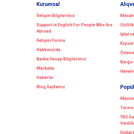
Kurumsal
Alışv
İletişim Bilgilerimiz
Mesafe
Support in English For People Who Are
Gizlili
Abroad
İptal v
İletişim Formu
Kişisel
Hakkımızda
Ödeme 
Banka Hesap Bilgilerimiz
Kargo 
Markalar
Havale
Haberler
Popül
Blog Sayfamız
Manome
Termom
YKS Sa
Ventill
Dijital