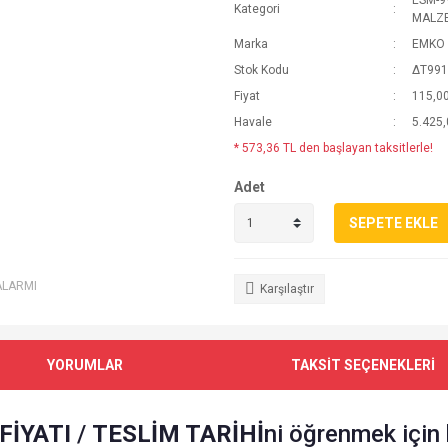
ESM-99
Kategori
MALZ
Marka
EMKO 
Stok Kodu
∆T991
Fiyat
115,0
Havale
5.425,
* 573,36 TL den başlayan taksitlerle!
Adet
SEPETE EKLE
ALARMI
Karşılaştır
YORUMLAR
TAKSİT SEÇENEKLERİ
FİYATI
/
TESLİM TARİHİ
ni öğrenmek için