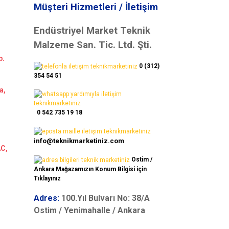
Müşteri Hizmetleri / İletişim
Endüstriyel Market Teknik
Malzeme San. Tic. Ltd. Şti.
b.
0 (312)
354 54 51
a,
0 542 735 19 18
info@teknikmarketiniz.com
AC,
Ostim /
Ankara Mağazamızın Konum Bilgisi için
Tıklayınız
Adres:
100.Yıl Bulvarı No: 38/A
Ostim / Yenimahalle / Ankara