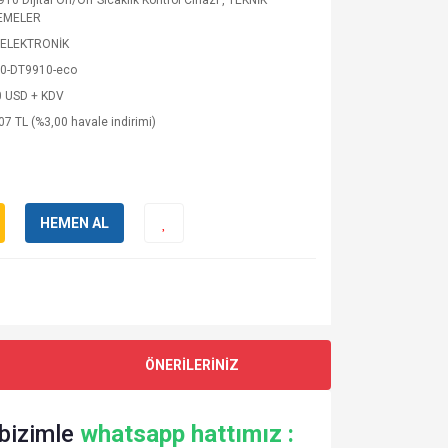
10 Dijital On/Off Sıcaklık Kontrol Cihazı
,
TEKNİK
EMELER
ELEKTRONİK
0-DT9910-eco
0 USD + KDV
07 TL (%3,00 havale indirimi)
HEMEN AL
ÖNERİLERİNİZ
 bizimle
whatsapp hattımız :