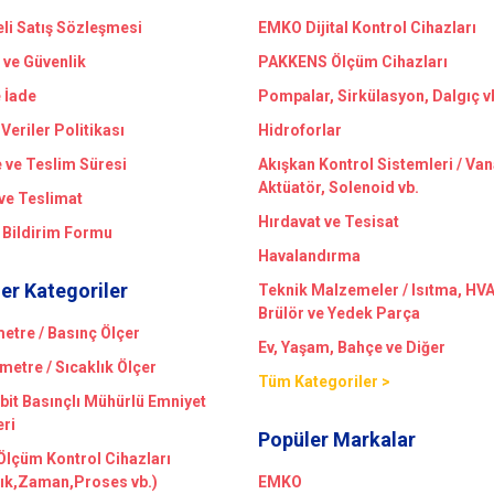
li Satış Sözleşmesi
EMKO Dijital Kontrol Cihazları
k ve Güvenlik
PAKKENS Ölçüm Cihazları
e İade
Pompalar, Sirkülasyon, Dalgıç v
 Veriler Politikası
Hidroforlar
ve Teslim Süresi
Akışkan Kontrol Sistemleri / Van
Aktüatör, Solenoid vb.
ve Teslimat
Hırdavat ve Tesisat
 Bildirim Formu
Havalandırma
er Kategoriler
Teknik Malzemeler / Isıtma, HV
Brülör ve Yedek Parça
tre / Basınç Ölçer
Ev, Yaşam, Bahçe ve Diğer
etre / Sıcaklık Ölçer
Tüm Kategoriler >
bit Basınçlı Mühürlü Emniyet
eri
Popüler Markalar
 Ölçüm Kontrol Cihazları
lık,Zaman,Proses vb.)
EMKO