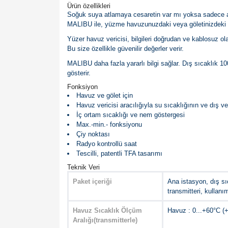
Ürün özellikleri
Soğuk suya atlamaya cesaretin var mı yoksa sadece a
MALIBU ile, yüzme havuzunuzdaki veya göletinizdeki su 
Yüzer havuz vericisi, bilgileri doğrudan ve kablosuz o
Bu size özellikle güvenilir değerler verir.
MALIBU daha fazla yararlı bilgi sağlar. Dış sıcaklık 100 
gösterir.
Fonksiyon
Havuz ve gölet için
Havuz vericisi aracılığıyla su sıcaklığının ve dış ve
İç ortam sıcaklığı ve nem göstergesi
Max.-min.- fonksiyonu
Çiy noktası
Radyo kontrollü saat
Tescilli, patentli TFA tasarımı
Teknik Veri
Paket içeriği
Ana istasyon, dış sı
transmitteri, kullanı
Havuz Sıcaklık Ölçüm
Havuz : 0...+60°C (
Aralığı(transmitterle)