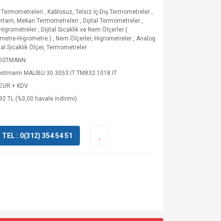
 Termometreleri
,
Kablosuz, Telsiz İç-Dış Termometreler
,
Ortam, Mekan Termometreleri
,
Dijital Termometreler
,
l Higrometreler
,
Dijital Sıcaklık ve Nem Ölçerler (
metre-Higrometre )
,
Nem Ölçerler, Higrometreler
,
Analog
ital Sıcaklık Ölçer, Termometreler
DOSTMANN
ostmann MALIBU 30.3053.IT TM832.1018.IT
 EUR + KDV
92 TL (%3,00 havale indirimi)
EL : 0(312) 354 54 51