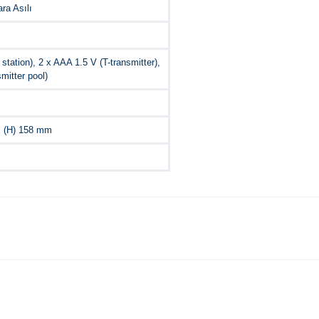
ra Asılı
station), 2 x AAA 1.5 V (T-transmitter),
mitter pool)
 x (H) 158 mm