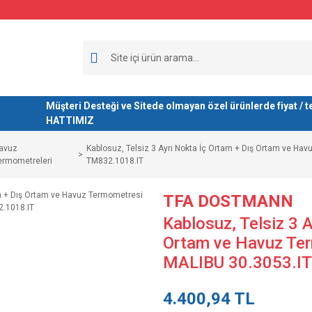
Müşteri Desteği ve Sitede olmayan özel ürünlerde fiyat 
HATTIMIZ
avuz
Kablosuz, Telsiz 3 Ayrı Nokta İç Ortam + Dış Ortam ve H
ermometreleri
TM832.1018.IT
TFA DOSTMANN
Kablosuz, Telsiz 3 
Ortam ve Havuz Te
MALIBU 30.3053.IT
4.400,94 TL