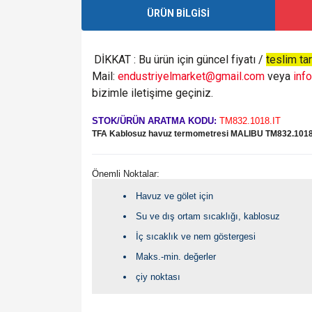
ÜRÜN BİLGİSİ
DİKKAT : Bu ürün için güncel fiyatı /
teslim tar
Mail:
endustriyelmarket@gmail.com
veya
inf
bizimle iletişime geçiniz.
STOK/ÜRÜN ARATMA KODU:
TM832.1018.IT
TFA Kablosuz havuz termometresi MALIBU TM832.1018
Önemli Noktalar:
Havuz ve gölet için
Su ve dış ortam sıcaklığı, kablosuz
İç sıcaklık ve nem göstergesi
Maks.-min. değerler
çiy noktası