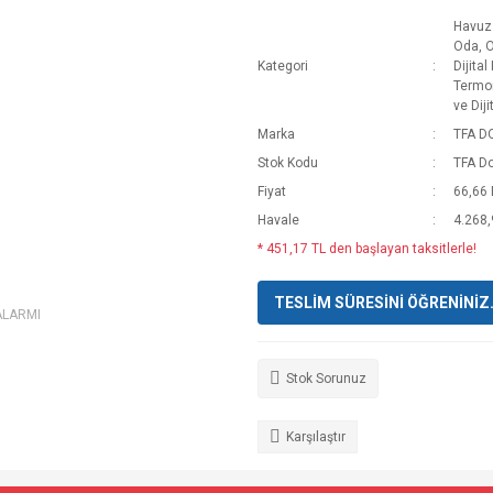
Havuz
Oda, 
Kategori
Dijita
Termo
ve Dij
Marka
TFA 
Stok Kodu
TFA D
Fiyat
66,66
Havale
4.268,
* 451,17 TL den başlayan taksitlerle!
TESLİM SÜRESİNİ ÖĞRENİNİZ. T
ALARMI
Stok Sorunuz
Karşılaştır