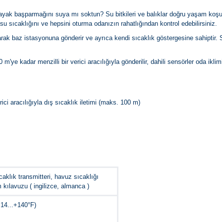
yak başparmağını suya mı soktun? Su bitkileri ve balıklar doğru yaşam koş
sıcaklığını ve hepsini oturma odanızın rahatlığından kontrol edebilirsiniz.
larak baz istasyonuna gönderir ve ayrıca kendi sıcaklık göstergesine sahiptir.
m'ye kadar menzilli bir verici aracılığıyla gönderilir, dahili sensörler oda ikli
rici aracılığıyla dış sıcaklık iletimi (maks. 100 m)
caklık transmitteri, havuz sıcaklığı
m kılavuzu ( ingilizce, almanca )
+14...+140°F)