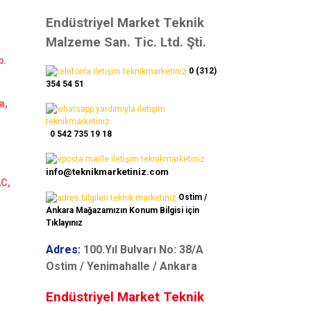
Endüstriyel Market Teknik
Malzeme San. Tic. Ltd. Şti.
b.
0 (312)
354 54 51
a,
0 542 735 19 18
info@teknikmarketiniz.com
AC,
Ostim /
Ankara Mağazamızın Konum Bilgisi için
Tıklayınız
Adres:
100.Yıl Bulvarı No: 38/A
Ostim / Yenimahalle / Ankara
Endüstriyel Market Teknik