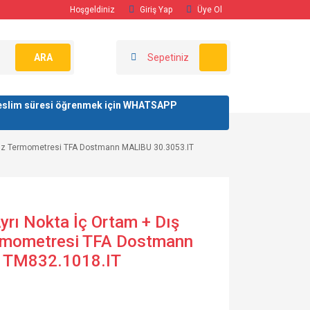
Hoşgeldiniz
Giriş Yap
Üye Ol
ARA
Sepetiniz
/ teslim süresi öğrenmek için WHATSAPP
avuz Termometresi TFA Dostmann MALIBU 30.3053.IT
Ayrı Nokta İç Ortam + Dış
rmometresi TFA Dostmann
 TM832.1018.IT