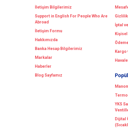
İletişim Bilgilerimiz
Mesafe
Support in English For People Who Are
Gizlili
Abroad
İptal v
İletişim Formu
Kişisel
Hakkımızda
Ödeme 
Banka Hesap Bilgilerimiz
Kargo 
Markalar
Havale
Haberler
Popül
Blog Sayfamız
Manome
Termom
YKS Sa
Ventill
Dijital
(Sıcak