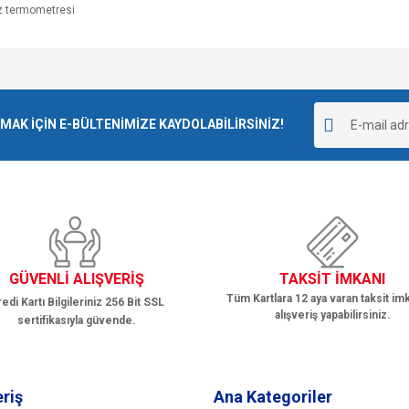
e diğer konularda yetersiz gördüğünüz noktaları öneri formunu kullanarak tarafımı
Bu ürüne ilk yorumu siz yapın!
r.
K İÇİN E-BÜLTENİMİZE KAYDOLABİLİRSİNİZ!
Yorum Yaz
GÜVENLİ ALIŞVERİŞ
TAKSİT İMKANI
Tüm Kartlara 12 aya varan taksit imk
edi Kartı Bilgileriniz 256 Bit SSL
alışveriş yapabilirsiniz.
sertifikasıyla güvende.
Gönder
eriş
Ana Kategoriler