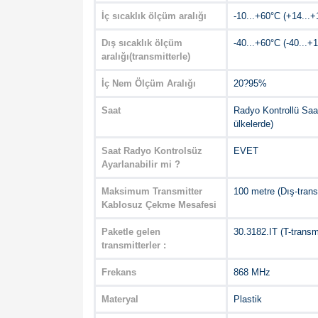
İç sıcaklık ölçüm aralığı
-10...+60°C (+14...+
Dış sıcaklık ölçüm
-40...+60°C (-40...+
aralığı(transmitterle)
İç Nem Ölçüm Aralığı
20?95%
Saat
Radyo Kontrollü Saat
ülkelerde)
Saat Radyo Kontrolsüz
EVET
Ayarlanabilir mi ?
Maksimum Transmitter
100 metre (Dış-trans
Kablosuz Çekme Mesafesi
Paketle gelen
30.3182.IT (T-transmi
transmitterler :
Frekans
868 MHz
Materyal
Plastik