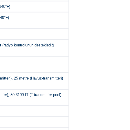
140°F)
140°F)
 (radyo kontrolünün desteklediği
mitteri), 25 metre (Havuz-transmitteri)
tter), 30.3199.IT (T-transmitter pool)