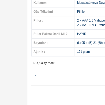
Kullanım
Masaüstü veya Duva
Güç Tüketimi
Pil ile
Piller :
2 x AAA 1.5 V (base 
2 x AA 1.5 V (T-trans
Piller Pakete Dahil Mi ?
HAYIR
Boyutlar :
(L) 95 x (B) 21 (60)
Ağırlık :
121 gram
TFA Quality mark: