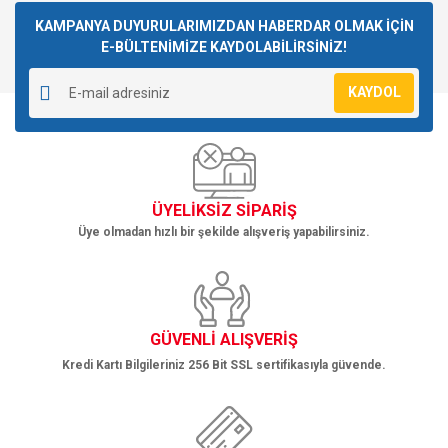
kullanarak tarafımıza iletebilirsiniz.
Görüş ve önerileriniz için teşekkür ederiz.
KAMPANYA DUYURULARIMIZDAN HABERDAR OLMAK İÇİN
E-BÜLTENİMİZE KAYDOLABİLİRSİNİZ!
Yorum Yaz
Ürün resmi kalitesiz, bozuk veya görüntülenemiyor.
KAYDOL
Ürün açıklamasında eksik bilgiler bulunuyor.
Ürün bilgilerinde hatalar bulunuyor.
Ürün fiyatı diğer sitelerden daha pahalı.
Bu ürüne benzer farklı alternatifler olmalı.
ÜYELİKSİZ SİPARİŞ
Üye olmadan hızlı bir şekilde alışveriş yapabilirsiniz.
Gönder
GÜVENLİ ALIŞVERİŞ
Kredi Kartı Bilgileriniz 256 Bit SSL sertifikasıyla güvende.