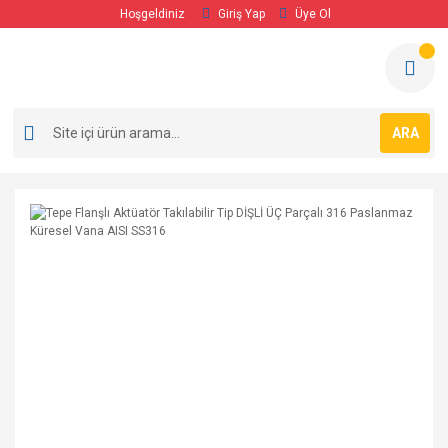
Hoşgeldiniz
Giriş Yap
Üye Ol
ARA