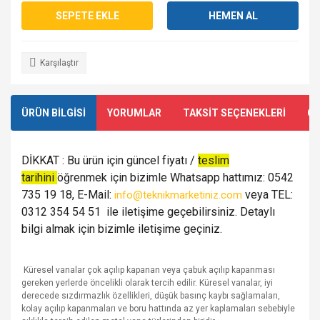
SEPETE EKLE
HEMEN AL
Karşılaştır
ÜRÜN BİLGİSİ
YORUMLAR
TAKSİT SEÇENEKLERİ
ÖN
DİKKAT : Bu ürün için güncel fiyatı /
teslim
tarihini
öğrenmek için bizimle Whatsapp hattımız: 0542
735 19 18, E-Mail:
veya TEL:
info@teknikmarketiniz.com
0312 354 54 51 ile iletişime geçebilirsiniz. Detaylı
bilgi almak için bizimle iletişime geçiniz.
Küresel vanalar çok açılıp kapanan veya çabuk açılıp kapanması
gereken yerlerde öncelikli olarak tercih edilir. Küresel vanalar, iyi
derecede sızdırmazlık özellikleri, düşük basınç kaybı sağlamaları,
kolay açılıp kapanmaları ve boru hattında az yer kaplamaları sebebiyle