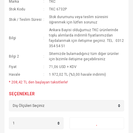
Marka
TKC
Stok Kodu
TKC 6732P
Stok durumunu veya teslim süresini
Stok / Teslim Süresi
öğrenmek için lütfen sorunuz
Ankara Bayisi olduğumuz TKC ürünlerinde
toplu alımlarda indirimli fiyatlarımızdan
Bilgi
faydalanmak için iletişime geçiniz. TEL : 0312
354 54 51
Sitemizde bulamadığınız tüm diğer ürünler
Bilgi 2
için bizimle iletişime geçebilirsiniz
Fiyat
71,06 USD + KDV
Havale
1.972,02 TL (%3,00 havale indirimi)
* 208,42 TL den başlayan taksitlerle!
SEÇENEKLER