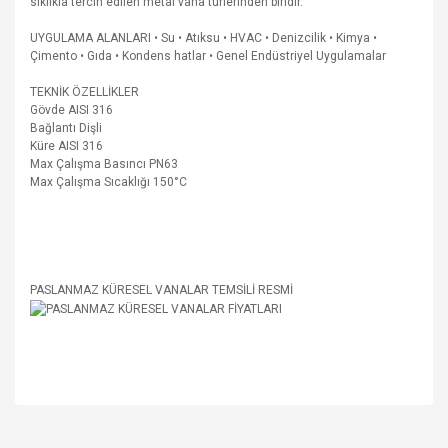
sıklıkla tercih edilen metal vana türlerinden biridir.
UYGULAMA ALANLARI • Su • Atıksu • HVAC • Denizcilik • Kimya •
Çimento • Gıda • Kondens hatlar • Genel Endüstriyel Uygulamalar
TEKNİK ÖZELLİKLER
Gövde AISI 316
Bağlantı Dişli
Küre AISI 316
Max Çalışma Basıncı PN63
Max Çalışma Sıcaklığı 150°C
PASLANMAZ KÜRESEL VANALAR TEMSİLİ RESMİ
Bu ürünün fiyat bilgisi, resim, ürün açıklamalarında ve diğer
konularda yetersiz gördüğünüz noktaları öneri formunu
Bu ürüne ilk yorumu siz yapın!