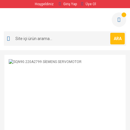
Hoşgeldiniz
Giriş Yap
Üye Ol
ARA