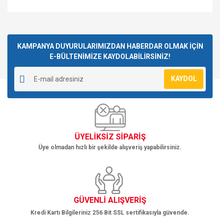
Bu ürünün fiyat bilgisi, resim, ürün açıklamalarında ve diğer
konularda yetersiz gördüğünüz noktaları öneri formunu
Bu ürüne ilk yorumu siz yapın!
kullanarak tarafımıza iletebilirsiniz.
Görüş ve önerileriniz için teşekkür ederiz.
KAMPANYA DUYURULARIMIZDAN HABERDAR OLMAK İÇİN
E-BÜLTENİMİZE KAYDOLABİLİRSİNİZ!
Yorum Yaz
Ürün resmi kalitesiz, bozuk veya görüntülenemiyor.
KAYDOL
Ürün açıklamasında eksik bilgiler bulunuyor.
Ürün bilgilerinde hatalar bulunuyor.
Ürün fiyatı diğer sitelerden daha pahalı.
Bu ürüne benzer farklı alternatifler olmalı.
ÜYELİKSİZ SİPARİŞ
Üye olmadan hızlı bir şekilde alışveriş yapabilirsiniz.
Gönder
GÜVENLİ ALIŞVERİŞ
Kredi Kartı Bilgileriniz 256 Bit SSL sertifikasıyla güvende.