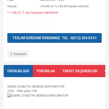
Fiyat
440,40 EUR + KDV
Havale
14.649,34 TL (%3,00 havale indirimi)
* 1.548,25 TL den başlayan taksitlerle!
TESLİM SÜRESİNİ ÖĞRENİNİZ. TEL : 0(312) 354 54 51
Karşılaştır
ÜRÜN BİLGİSİ
YORUMLAR
TAKSİT SEÇENEKLERİ
ÖN
SQN90.220A2799 SİEMENS SERVOMOTOR
220V. Röle çıkışı YOK