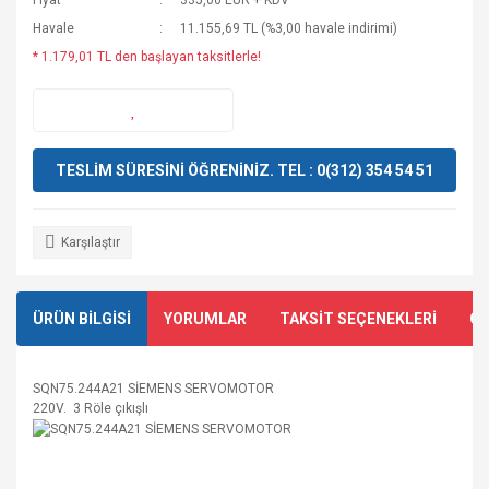
Fiyat
335,00 EUR + KDV
Havale
11.155,69 TL (%3,00 havale indirimi)
* 1.179,01 TL den başlayan taksitlerle!
TESLİM SÜRESİNİ ÖĞRENİNİZ. TEL : 0(312) 354 54 51
Karşılaştır
ÜRÜN BİLGİSİ
YORUMLAR
TAKSİT SEÇENEKLERİ
ÖN
SQN75.244A21 SİEMENS SERVOMOTOR
220V. 3 Röle çıkışlı