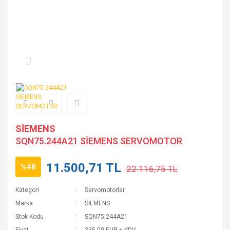
SİEMENS
SQN75.244A21 SİEMENS SERVOMOTOR
11.500,71 TL
%48
22.116,75 TL
Kategori
Servomotorlar
Marka
SİEMENS
Stok Kodu
SQN75.244A21