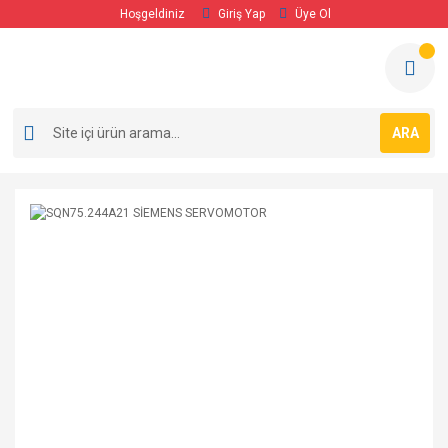
Hoşgeldiniz
Giriş Yap
Üye Ol
ARA