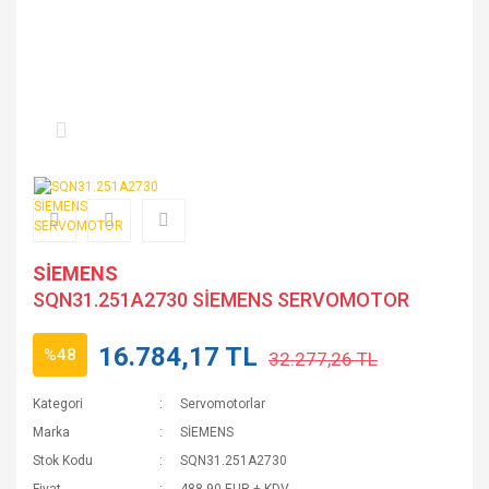
SİEMENS
SQN31.251A2730 SİEMENS SERVOMOTOR
16.784,17 TL
%48
32.277,26 TL
Kategori
Servomotorlar
Marka
SİEMENS
Stok Kodu
SQN31.251A2730