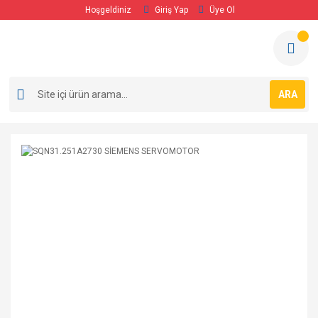
Hoşgeldiniz
Giriş Yap
Üye Ol
ARA