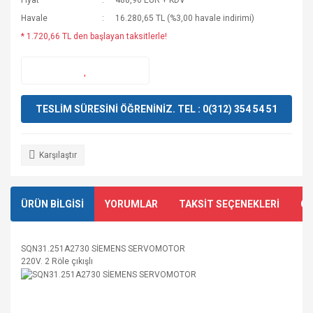
Fiyat
488,90 EUR + KDV
Havale
16.280,65 TL (%3,00 havale indirimi)
* 1.720,66 TL den başlayan taksitlerle!
TESLİM SÜRESİNİ ÖĞRENİNİZ. TEL : 0(312) 354 54 51
Karşılaştır
ÜRÜN BİLGİSİ
YORUMLAR
TAKSİT SEÇENEKLERİ
ÖN
SQN31.251A2730 SİEMENS SERVOMOTOR
220V. 2 Röle çıkışlı