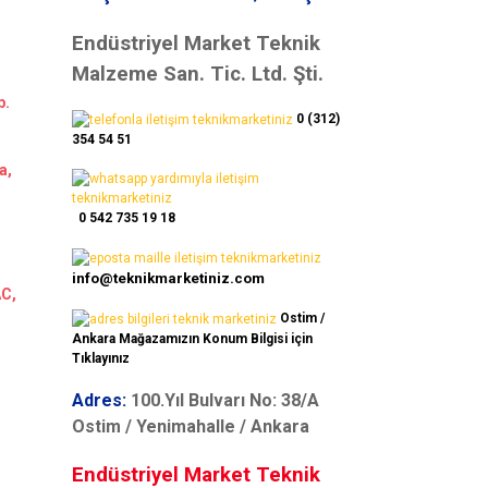
Endüstriyel Market Teknik
Malzeme San. Tic. Ltd. Şti.
b.
0 (312)
354 54 51
a,
0 542 735 19 18
info@teknikmarketiniz.com
AC,
Ostim /
Ankara Mağazamızın Konum Bilgisi için
Tıklayınız
Adres:
100.Yıl Bulvarı No: 38/A
Ostim / Yenimahalle / Ankara
Endüstriyel Market Teknik