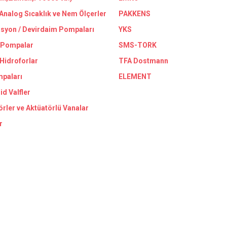
/Analog Sıcaklık ve Nem Ölçerler
PAKKENS
asyon / Devirdaim Pompaları
YKS
 Pompalar
SMS-TORK
 Hidroforlar
TFA Dostmann
paları
ELEMENT
id Valfler
örler ve Aktüatörlü Vanalar
r