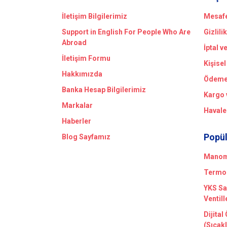
İletişim Bilgilerimiz
Mesafe
Support in English For People Who Are
Gizlili
Abroad
İptal v
İletişim Formu
Kişisel
Hakkımızda
Ödeme 
Banka Hesap Bilgilerimiz
Kargo 
Markalar
Havale
Haberler
Popül
Blog Sayfamız
Manome
Termom
YKS Sa
Ventill
Dijital
(Sıcak