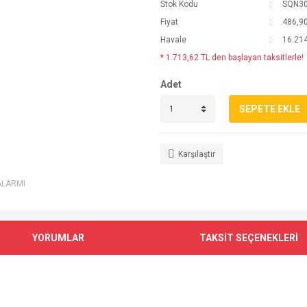
Stok Kodu
SQN30
Fiyat
486,9
Havale
16.214
* 1.713,62 TL den başlayan taksitlerle!
Adet
SEPETE EKLE
Karşılaştır
ALARMI
YORUMLAR
TAKSİT SEÇENEKLERİ