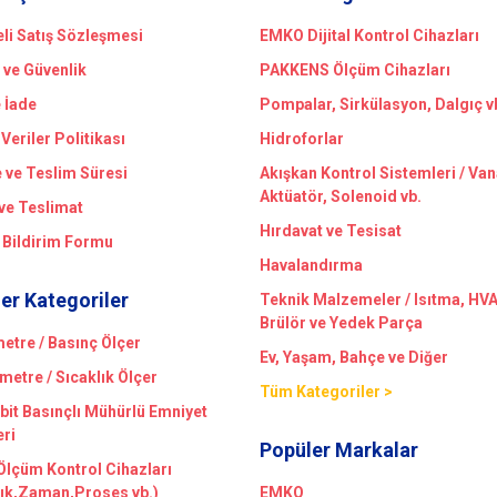
li Satış Sözleşmesi
EMKO Dijital Kontrol Cihazları
k ve Güvenlik
PAKKENS Ölçüm Cihazları
e İade
Pompalar, Sirkülasyon, Dalgıç v
 Veriler Politikası
Hidroforlar
ve Teslim Süresi
Akışkan Kontrol Sistemleri / Van
Aktüatör, Solenoid vb.
ve Teslimat
Hırdavat ve Tesisat
 Bildirim Formu
Havalandırma
er Kategoriler
Teknik Malzemeler / Isıtma, HV
Brülör ve Yedek Parça
tre / Basınç Ölçer
Ev, Yaşam, Bahçe ve Diğer
etre / Sıcaklık Ölçer
Tüm Kategoriler >
bit Basınçlı Mühürlü Emniyet
eri
Popüler Markalar
 Ölçüm Kontrol Cihazları
lık,Zaman,Proses vb.)
EMKO