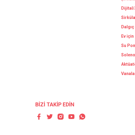
Dijital
Sirkül
Dalgıç
Ev için
Su Pom
Soleno
Aktüat
Vanala
BİZİ TAKİP EDİN