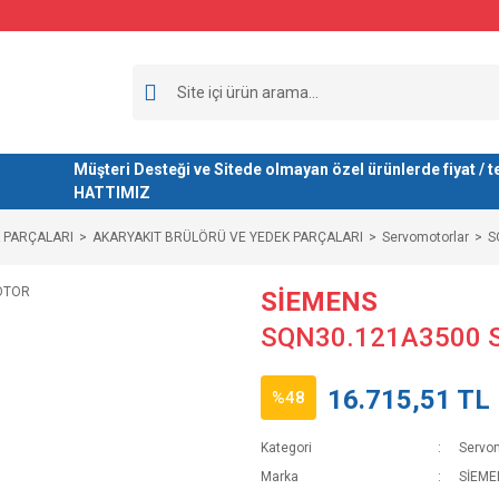
Müşteri Desteği ve Sitede olmayan özel ürünlerde fiyat 
HATTIMIZ
 PARÇALARI
AKARYAKIT BRÜLÖRÜ VE YEDEK PARÇALARI
Servomotorlar
S
SİEMENS
SQN30.121A3500
16.715,51 TL
%48
Kategori
Servom
Marka
SİEME