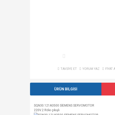
TAVSİYE ET
YORUM YAZ
FİYAT 
ÜRÜN BİLGİSİ
SQN30.121A3500 SİEMENS SERVOMOTOR
220V.2 Röle çıkışlı