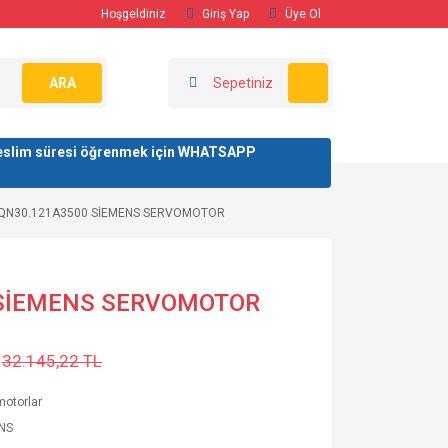
Hoşgeldiniz
Giriş Yap
Üye Ol
ARA
Sepetiniz
/ teslim süresi öğrenmek için WHATSAPP
QN30.121A3500 SİEMENS SERVOMOTOR
 SİEMENS SERVOMOTOR
32.145,22 TL
otorlar
NS