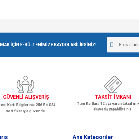
e diğer konularda yetersiz gördüğünüz noktaları öneri formunu kullanarak tarafımı
Bu ürüne ilk yorumu siz yapın!
r.
K İÇİN E-BÜLTENİMİZE KAYDOLABİLİRSİNİZ!
Yorum Yaz
GÜVENLİ ALIŞVERİŞ
TAKSİT İMKANI
Tüm Kartlara 12 aya varan taksit imk
edi Kartı Bilgileriniz 256 Bit SSL
alışveriş yapabilirsiniz.
sertifikasıyla güvende.
Gönder
eriş
Ana Kategoriler