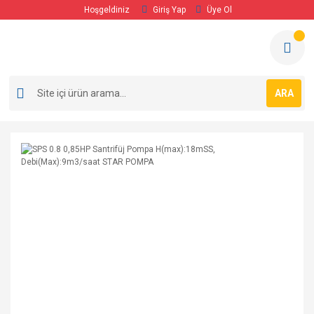
Hoşgeldiniz
Giriş Yap
Üye Ol
ARA