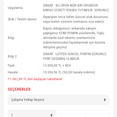
DİKKAT : BU ÜRÜN AĞIR BİR ÜRÜNDÜR
Uygulama
KARGO ÜCRETİ YÜKSEK TUTABİLİR. SORUNUZ
Siparişten önce lütfen Güncel stok durumunu
Stok / Teslim Süresi
veya teslim süresini sormanızı rica ederiz.
Bayisi olduğumuz/ ankarada satışını
yaptığımız STAR POMPA ürünlerinde, Toplu
Bilgi
alımlarda özel iskonto oranlarımızla
indirimlerimizden faydalanmak için bizimle
iletişime geçiniz.
DİKKAT : LÜTFEN GÜNCEL FİYATINI SORUNUZ.
Bilgi 2
FİYAT DEĞİŞMİŞ OLABİLİR.
Fiyat
12.000,00 TL + KDV
Havale
10.056,96 TL (%3,00 havale indirimi)
* 1.062,89 TL den başlayan taksitlerle!
SEÇENEKLER