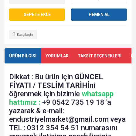
SEPETE EKLE
HEMEN AL
Karşılaştır
ÜRÜN BİLGİSİ
YORUMLAR
TAKSİT SEÇENEKLERİ
ÖN
Dikkat : Bu ürün için
GÜNCEL
FİYATI
/
TESLİM TARİHİ
ni
öğrenmek için bizimle
whatsapp
hattımız :
+9 0542 735 19 18 'a
yazarak & e-mail:
endustriyelmarket@gmail.com veya
TEL : 0312 354 54 51 numarasını