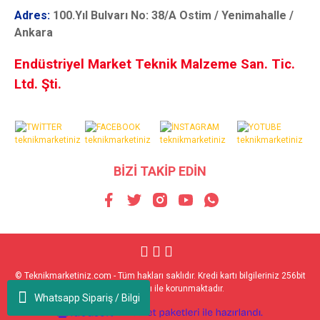
Adres:
100.Yıl Bulvarı No: 38/A Ostim / Yenimahalle /
Ankara
Endüstriyel Market Teknik Malzeme San. Tic.
Ltd. Şti.
BİZİ TAKİP EDİN
© Teknikmarketiniz.com - Tüm hakları saklıdır. Kredi kartı bilgileriniz 256bit
SSL sertifikası ile korunmaktadır.
Whatsapp Sipariş / Bilgi
ile
ideasoft
e-