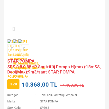
STAR POMPA
SPS 0.8 0,85HP Santrifüj Pompa H(max):18mSS,
Debi(Max):9m3/saat STAR POMPA
10.368,00 TL
%28
14.400,00 TL
Kategori
Tek Fanlı Santrifüj Pompalar
Marka
STAR POMPA
Stok Kodu
SPS0.8