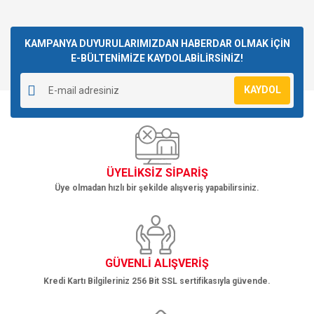
Bu ürünün fiyat bilgisi, resim, ürün açıklamalarında ve diğer
konularda yetersiz gördüğünüz noktaları öneri formunu
Bu ürüne ilk yorumu siz yapın!
kullanarak tarafımıza iletebilirsiniz.
Görüş ve önerileriniz için teşekkür ederiz.
KAMPANYA DUYURULARIMIZDAN HABERDAR OLMAK İÇİN
E-BÜLTENİMİZE KAYDOLABİLİRSİNİZ!
Yorum Yaz
Ürün resmi kalitesiz, bozuk veya görüntülenemiyor.
KAYDOL
Ürün açıklamasında eksik bilgiler bulunuyor.
Ürün bilgilerinde hatalar bulunuyor.
Ürün fiyatı diğer sitelerden daha pahalı.
Bu ürüne benzer farklı alternatifler olmalı.
ÜYELİKSİZ SİPARİŞ
Üye olmadan hızlı bir şekilde alışveriş yapabilirsiniz.
Gönder
GÜVENLİ ALIŞVERİŞ
Kredi Kartı Bilgileriniz 256 Bit SSL sertifikasıyla güvende.