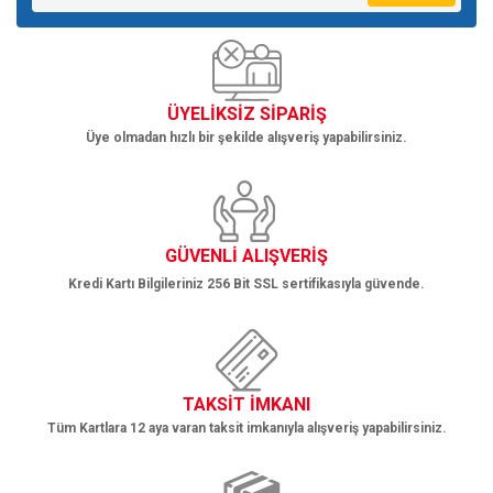
Ürün bilgilerinde hatalar bulunuyor.
Ürün fiyatı diğer sitelerden daha pahalı.
Bu ürüne benzer farklı alternatifler olmalı.
ÜYELİKSİZ SİPARİŞ
Üye olmadan hızlı bir şekilde alışveriş yapabilirsiniz.
Gönder
GÜVENLİ ALIŞVERİŞ
Kredi Kartı Bilgileriniz 256 Bit SSL sertifikasıyla güvende.
TAKSİT İMKANI
Tüm Kartlara 12 aya varan taksit imkanıyla alışveriş yapabilirsiniz.