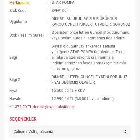
Marka
STAR POMPA
Stok Kodu
SPFP100
DİKKAT : BU ÜRÜN AĞIR BİR ÜRÜNDÜR
Uygulama
KARGO ÜCRETİ YÜKSEK TUTABİLİR. SORUNUZ
Siparişten önce lütfen Güncel stok durumunu
Stok / Teslim Süresi
veya teslim süresini sormanızı rica ederiz.
Bayisi olduğumuz/ ankarada satışını
yaptığımız STAR POMPA ürünlerinde, Toplu
Bilgi
alımlarda özel iskonto oranlarımızla
indirimlerimizden faydalanmak için bizimle
iletişime geçiniz.
DİKKAT : LÜTFEN GÜNCEL FİYATINI SORUNUZ.
Bilgi 2
FİYAT DEĞİŞMİŞ OLABİLİR.
Fiyat
15.500,00 TL + KDV
Havale
12.990,24 TL (%3,00 havale indirimi)
* 1.372,90 TL den başlayan taksitlerle!
SEÇENEKLER