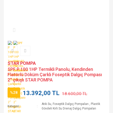
STAR POMPA
SPF P 100 1HP Termikli Panolu, Kendinden
Flatörlü Döküm Çarklı Foseptik Dalgıç Pompası
2'' çıkışlı STAR POMPA
13.392,00 TL
%28
18.600,00 TL
Atık Su, Foseptik Dalgıç Pompaları
,
Plastik
Kategori
Gövdeli Kirli Su Drenaj Dalgıç Pompaları