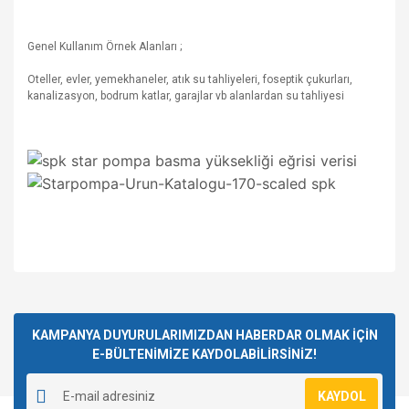
Genel Kullanım Örnek Alanları ;
Oteller, evler, yemekhaneler, atık su tahliyeleri, foseptik çukurları,
kanalizasyon, bodrum katlar, garajlar vb alanlardan su tahliyesi
Bu ürünün fiyat bilgisi, resim, ürün açıklamalarında ve diğer
konularda yetersiz gördüğünüz noktaları öneri formunu
Bu ürüne ilk yorumu siz yapın!
kullanarak tarafımıza iletebilirsiniz.
Görüş ve önerileriniz için teşekkür ederiz.
KAMPANYA DUYURULARIMIZDAN HABERDAR OLMAK İÇİN
E-BÜLTENİMİZE KAYDOLABİLİRSİNİZ!
Yorum Yaz
Ürün resmi kalitesiz, bozuk veya görüntülenemiyor.
KAYDOL
Ürün açıklamasında eksik bilgiler bulunuyor.