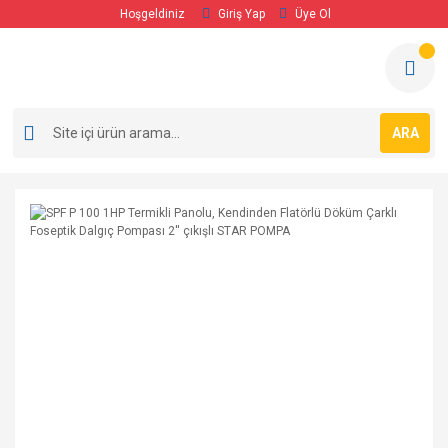
Hoşgeldiniz
Giriş Yap
Üye Ol
ARA