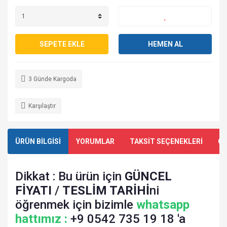
SEPETE EKLE
HEMEN AL
3 Günde Kargoda
Karşılaştır
ÜRÜN BİLGİSİ
YORUMLAR
TAKSİT SEÇENEKLERİ
ÖN
Dikkat : Bu ürün için
GÜNCEL
FİYATI
/
TESLİM TARİHİ
ni
öğrenmek için bizimle
whatsapp
hattımız :
+9 0542 735 19 18 'a