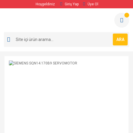
Hoşgeldiniz
Giriş Yap
Üye Ol
ARA