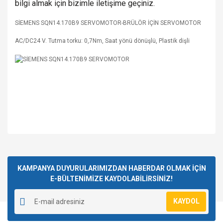
bilgi almak için bizimle iletişime geçiniz.
SİEMENS SQN14.170B9 SERVOMOTOR-BRÜLÖR İÇİN SERVOMOTOR
AC/DC24 V. Tutma torku: 0,7Nm, Saat yönü dönüşlü, Plastik dişli
Bu ürünün fiyat bilgisi, resim, ürün açıklamalarında ve diğer
konularda yetersiz gördüğünüz noktaları öneri formunu
Bu ürüne ilk yorumu siz yapın!
kullanarak tarafımıza iletebilirsiniz.
Görüş ve önerileriniz için teşekkür ederiz.
KAMPANYA DUYURULARIMIZDAN HABERDAR OLMAK İÇİN
E-BÜLTENİMİZE KAYDOLABİLİRSİNİZ!
Yorum Yaz
Ürün resmi kalitesiz, bozuk veya görüntülenemiyor.
KAYDOL
Ürün açıklamasında eksik bilgiler bulunuyor.
Ürün bilgilerinde hatalar bulunuyor.