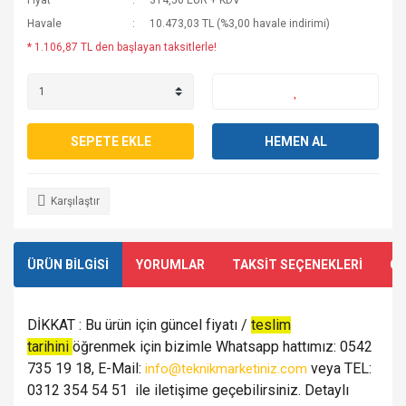
Fiyat
314,50 EUR + KDV
Havale
10.473,03 TL (%3,00 havale indirimi)
* 1.106,87 TL den başlayan taksitlerle!
SEPETE EKLE
HEMEN AL
Karşılaştır
ÜRÜN BİLGİSİ
YORUMLAR
TAKSİT SEÇENEKLERİ
ÖN
DİKKAT : Bu ürün için güncel fiyatı /
teslim
tarihini
öğrenmek için bizimle Whatsapp hattımız: 0542
735 19 18, E-Mail:
veya TEL:
info@teknikmarketiniz.com
0312 354 54 51 ile iletişime geçebilirsiniz. Detaylı