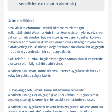
sensörler extra satın alınmalı )
Ürün özellikleri
Artık akıllı telefonunuzu mobil iklim ve ev izleme için
kullanabilirsiniz! WeatherHub SmartHome sistemiyle, evinizin ve
bahçenizin etrafındaki havayı, sıcaklığı ve diğer koşulları kolayca
izleyebilirsiniz. Vericiyi, iklim verilerini ölçmek istediğiniz yere tam
olarak yerleştirin. Belirlenen değerler kablosuz olarak bir ağ geçidi
modülüne ve ardından bir sunucuya iletilir.
Akıllı telefonunuzdaki bilgileri istediğiniz zaman alabilir ve nerede
olursanız olun bilgi sahibi olabilirsiniz.
WeatherHub SmartHome sistemi, ücretsiz uygulama ile hızlı ve
kolay bir şekilde çalıştırılabilir.
Bu başlangıç ​​seti, SmartHome sisteminizin temelidir.
WeatherHub Ağ Geçidi, güç fişi ve LAN kablosunun yanı sıra iç
veya dış sıcaklığı izlemek için bir sıcaklık vericisinden oluşur.
WeatherHub Uygulaması ile vericilerinizin güncel okumalarını, 90
güne kadar geçmiş değerlerle alabilirsiniz. Ayrıca, ölçülen tüm