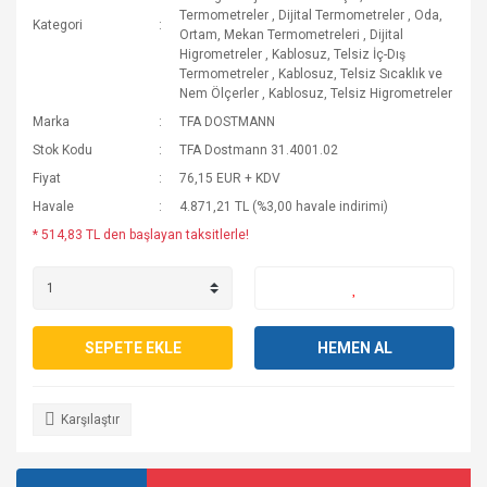
Termometreler
,
Dijital Termometreler
,
Oda,
Kategori
Ortam, Mekan Termometreleri
,
Dijital
Higrometreler
,
Kablosuz, Telsiz İç-Dış
Termometreler
,
Kablosuz, Telsiz Sıcaklık ve
Nem Ölçerler
,
Kablosuz, Telsiz Higrometreler
Marka
TFA DOSTMANN
Stok Kodu
TFA Dostmann 31.4001.02
Fiyat
76,15 EUR + KDV
Havale
4.871,21 TL (%3,00 havale indirimi)
* 514,83 TL den başlayan taksitlerle!
SEPETE EKLE
HEMEN AL
Karşılaştır