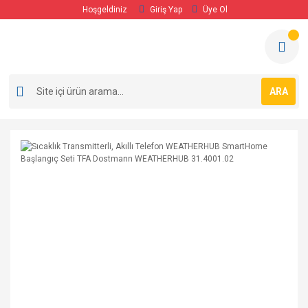
Hoşgeldiniz
Giriş Yap
Üye Ol
ARA