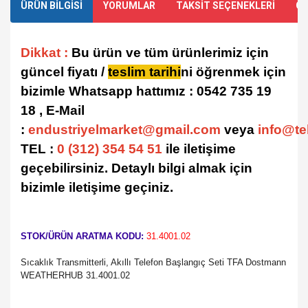
ÜRÜN BİLGİSİ
YORUMLAR
TAKSİT SEÇENEKLERİ
ÖN
Dikkat :
Bu ürün ve tüm ürünlerimiz için
güncel fiyatı /
teslim tarihi
ni öğrenmek için
bizimle Whatsapp hattımız : 0542 735 19
18 , E-Mail
:
endustriyelmarket@gmail.com
veya
info@te
TEL :
0 (312) 354 54 51
ile iletişime
geçebilirsiniz. Detaylı bilgi almak için
bizimle iletişime geçiniz.
STOK/ÜRÜN ARATMA KODU:
31.4001.02
Sıcaklık Transmitterli, Akıllı Telefon Başlangıç Seti TFA Dostmann
WEATHERHUB 31.4001.02