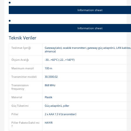
Information sheet
Information sheet
Teknik Veriler
Teslimat İçeriği
Gateway(alıcı), sıcaklık transmitteri, gateway güç adaptörü, LAN kablosu,
almanca)
Ölçüm Aralığı
-30…+60°C (-22…+140°F)
Maximum menzil
100 m
Transmitter modeli
30.3300.02
Transmission
868 MHz
frequency
Material
Plastik
Güç Tüketimi
Güç adaptörü, piller
Piller
2 x AAA 1.5 V (transmitter)
Piller Pakete Dahil mi
HAYIR
?