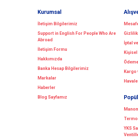
Kurumsal
Alışv
İletişim Bilgilerimiz
Mesafe
Support in English For People Who Are
Gizlili
Abroad
İptal v
İletişim Formu
Kişisel
Hakkımızda
Ödeme 
Banka Hesap Bilgilerimiz
Kargo 
Markalar
Havale
Haberler
Popül
Blog Sayfamız
Manome
Termom
YKS Sa
Ventill