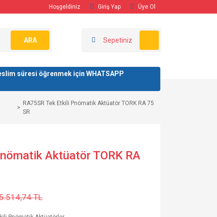
Hoşgeldiniz
Giriş Yap
Üye Ol
ARA
Sepetiniz
/ teslim süresi öğrenmek için WHATSAPP
RA75SR Tek Etkili Pnömatik Aktüatör TORK RA 75
SR
Pnömatik Aktüatör TORK RA
5.514,74 TL