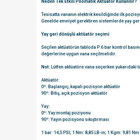
Neden Tek Etkili Pnömatik Aktüatör Kullanılır?
Tesisatta vananın elektrik kesildiğinde ilk pozisy
Genelde emniyet gerektiren sistemlerde yay geri 
Yay geri dönüşlü aktüatör seçimi:
Seçilen aktüatörün tabloda P:6 bar kontrol basın
değerlerine uygun vana seçilmelidir.
Not:
Lütfen aktüatöre vana seçerken yukarıdaki t
Aktüatör:
0º: Başlangıç, kapalı pozisyon aktüatör
90º: Bitiş, açık pozisyon aktüatör
Yay:
0º: Yay montaj poziyonu
90º: Yayın pozisyonu sıkıştırması
1 bar: 14,5 PSI; 1 Nm: 8,85 LB-in; 1 Kgm: 9,81 Nm