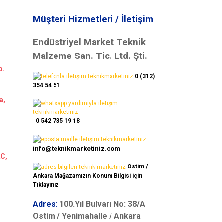
Müşteri Hizmetleri / İletişim
Endüstriyel Market Teknik
Malzeme San. Tic. Ltd. Şti.
b.
0 (312)
354 54 51
a,
0 542 735 19 18
info@teknikmarketiniz.com
AC,
Ostim /
Ankara Mağazamızın Konum Bilgisi için
Tıklayınız
Adres:
100.Yıl Bulvarı No: 38/A
Ostim / Yenimahalle / Ankara