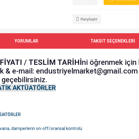
Karşılaştır
YORUMLAR
TAKSİT SEÇENEKLERİ
FİYATI
/
TESLİM TARİHİ
ni öğrenmek için
k & e-mail: endustriyelmarket@gmail.com
geçebilirsiniz.
MATİK AKTÜATÖRLER
KTÜATÖRLER
 vana, damperlerin on-off/oransal kontrolü