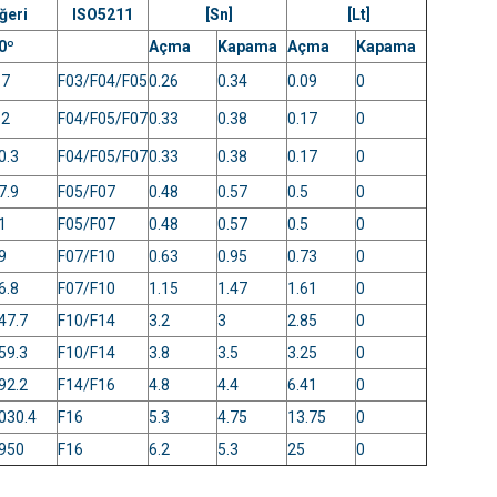
ğeri
ISO5211
[Sn]
[Lt]
0º
Açma
Kapama
Açma
Kapama
.7
F03/F04/F05
0.26
0.34
0.09
0
.2
F04/F05/F07
0.33
0.38
0.17
0
0.3
F04/F05/F07
0.33
0.38
0.17
0
7.9
F05/F07
0.48
0.57
0.5
0
1
F05/F07
0.48
0.57
0.5
0
9
F07/F10
0.63
0.95
0.73
0
6.8
F07/F10
1.15
1.47
1.61
0
47.7
F10/F14
3.2
3
2.85
0
59.3
F10/F14
3.8
3.5
3.25
0
92.2
F14/F16
4.8
4.4
6.41
0
030.4
F16
5.3
4.75
13.75
0
950
F16
6.2
5.3
25
0