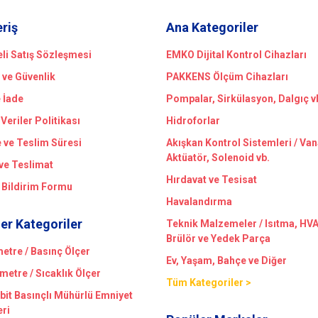
eriş
Ana Kategoriler
li Satış Sözleşmesi
EMKO Dijital Kontrol Cihazları
k ve Güvenlik
PAKKENS Ölçüm Cihazları
e İade
Pompalar, Sirkülasyon, Dalgıç v
 Veriler Politikası
Hidroforlar
ve Teslim Süresi
Akışkan Kontrol Sistemleri / Van
Aktüatör, Solenoid vb.
ve Teslimat
Hırdavat ve Tesisat
 Bildirim Formu
Havalandırma
er Kategoriler
Teknik Malzemeler / Isıtma, HV
Brülör ve Yedek Parça
tre / Basınç Ölçer
Ev, Yaşam, Bahçe ve Diğer
etre / Sıcaklık Ölçer
Tüm Kategoriler >
bit Basınçlı Mühürlü Emniyet
eri