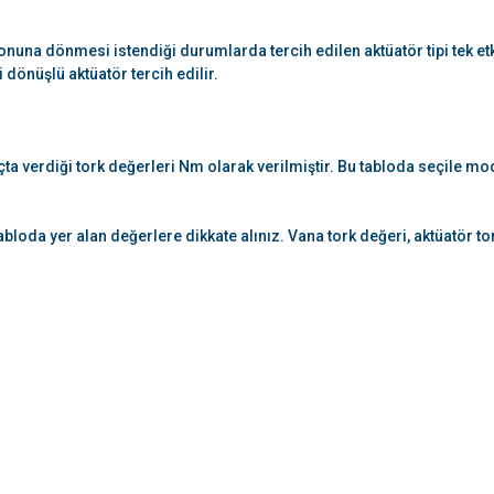
onuna dönmesi istendiği durumlarda tercih edilen aktüatör tipi tek etki
dönüşlü aktüatör tercih edilir.
çta verdiği tork değerleri Nm olarak verilmiştir. Bu tabloda seçile 
abloda yer alan değerlere dikkate alınız. Vana tork değeri, aktüatör 