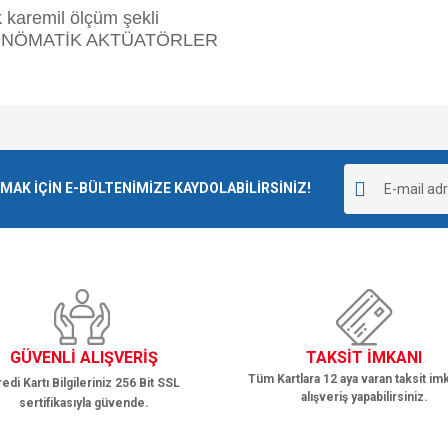
e diğer konularda yetersiz gördüğünüz noktaları öneri formunu kullanarak tarafımı
Bu ürüne ilk yorumu siz yapın!
r.
K İÇİN E-BÜLTENİMİZE KAYDOLABİLİRSİNİZ!
Yorum Yaz
GÜVENLİ ALIŞVERİŞ
TAKSİT İMKANI
Tüm Kartlara 12 aya varan taksit imk
edi Kartı Bilgileriniz 256 Bit SSL
alışveriş yapabilirsiniz.
sertifikasıyla güvende.
Gönder