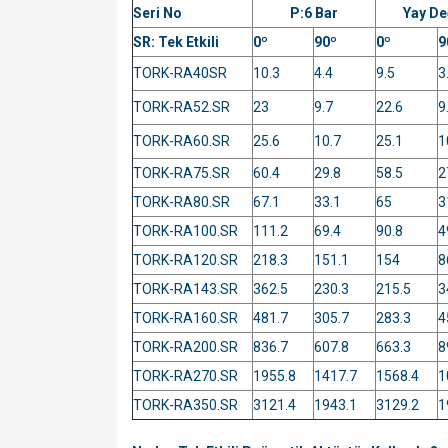
Seri No
P:6 Bar
Yay De
SR: Tek Etkili
0º
90º
0º
9
TORK-RA40SR
10.3
4.4
9.5
3
TORK-RA52.SR
23
9.7
22.6
9
TORK-RA60.SR
25.6
10.7
25.1
1
TORK-RA75.SR
60.4
29.8
58.5
2
TORK-RA80.SR
67.1
33.1
65
3
TORK-RA100.SR
111.2
69.4
90.8
4
TORK-RA120.SR
218.3
151.1
154
8
TORK-RA143.SR
362.5
230.3
215.5
3
TORK-RA160.SR
481.7
305.7
283.3
4
TORK-RA200.SR
836.7
607.8
663.3
8
TORK-RA270.SR
1955.8
1417.7
1568.4
1
TORK-RA350.SR
3121.4
1943.1
3129.2
1