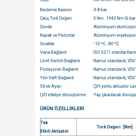
Besleme Basıncı
: 4-8 bar
Çıkış Tork Değeri
: 5 Nm...1943 Nm (6 bar
Gövde
: Alüminyum ekstrüzyon
Kapak ve Pistonlar
: Alüminyum enjeksiyo
Sıcaklık
: -10 ºC...80 ºC
Vana Bağlantı
: ISO 5211 standartları
Limit Switch Bağlantı
: Namur standardı, VD
Pozisyoner Bağlantı
: Namur standardı, VD
Yön Valfi Bağlantı
: Namur standardı, VD
Strok Ayarı
: Çift yönlü aktüatör üze
Çift etkiliye dönüştürme
: Yay çıkarılarak dönüşü
ÜRÜN ÖZELLİKLERİ
Tek
Tork Değeri [Nm]
Etkili Aktüatör