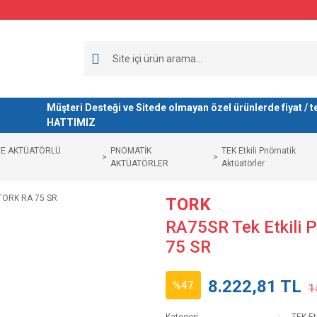
Müşteri Desteği ve Sitede olmayan özel ürünlerde fiyat 
HATTIMIZ
VE AKTÜATÖRLÜ
PNOMATİK
TEK Etkili Pnömatik
AKTÜATÖRLER
Aktüatörler
TORK
RA75SR Tek Etkili 
75 SR
8.222,81 TL
%47
1