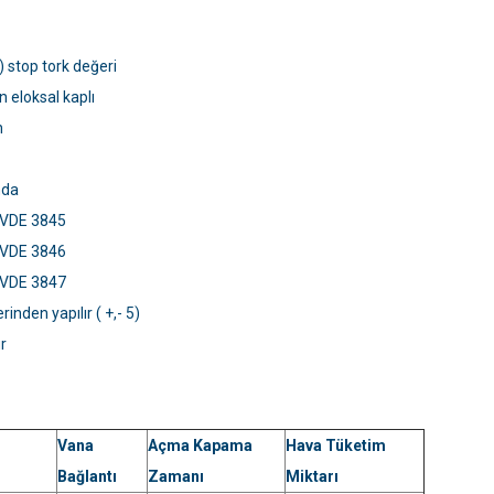
) stop tork değeri
 eloksal kaplı
n
nda
I/VDE 3845
I/VDE 3846
I/VDE 3847
rinden yapılır ( +,- 5)
r
Vana
Açma Kapama
Hava Tüketim
Bağlantı
Zamanı
Miktarı