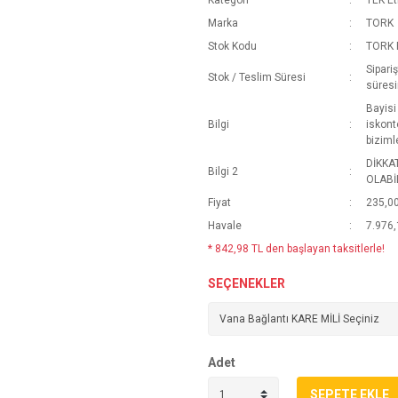
Kategori
TEK Et
Marka
TORK
Stok Kodu
TORK 
Sipari
Stok / Teslim Süresi
süresi
Bayisi
Bilgi
iskont
biziml
DİKKA
Bilgi 2
OLABİL
Fiyat
235,0
Havale
7.976,
* 842,98 TL den başlayan taksitlerle!
SEÇENEKLER
Adet
SEPETE EKLE