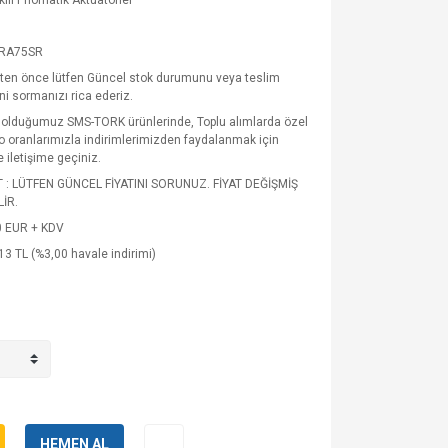
kili Pnömatik Aktüatörler
RA75SR
şten önce lütfen Güncel stok durumunu veya teslim
ni sormanızı rica ederiz.
 olduğumuz SMS-TORK ürünlerinde, Toplu alımlarda özel
o oranlarımızla indirimlerimizden faydalanmak için
e iletişime geçiniz.
T : LÜTFEN GÜNCEL FİYATINI SORUNUZ. FİYAT DEĞİŞMİŞ
İR.
0 EUR + KDV
13 TL (%3,00 havale indirimi)
HEMEN AL