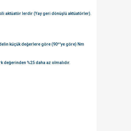
li aktüatör lerdir (Yay geri dönüşlü aktüatörler).
modelin küçük değerlere göre (90º'ye göre) Nm
tork değerinden %25 daha az olmalıdır.