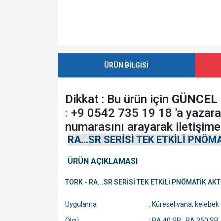
ÜRÜN BİLGİSİ
Dikkat : Bu ürün için
GÜNCEL 
:
+9 0542 735 19 18 'a yazara
numarasını arayarak iletişime 
RA...SR SERİSİ TEK ETKİLİ PNÖ
ÜRÜN AÇIKLAMASI
TORK - RA...SR SERİSİ TEK ETKİLİ PNÖMATİK A
Uygulama
: Küresel vana, kelebek
Ölçü
: RA 40 SR...RA 350 SR