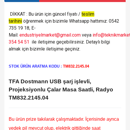
DİKKAT : Bu ürün için güncel fiyatı /
teslim
tarihini
öğrenmek için bizimle Whatsapp hattımız: 0542
735 19 18, E-
Mail:
endustriyelmarket@gmail.com
veya
info@teknikmarket
354 54 51
ile iletişime geçebilirsiniz. Detaylı bilgi
almak için bizimle iletişime geçiniz.
STOK ÜRÜN ARATMA KODU :
TM832.2145.04
TFA Dostmann USB şarj işlevli,
Projeksiyonlu Çalar Masa Saatli, Radyo
TM832.2145.04
Bu ürün prize takılarak çalışmaktadır. İçerisinde ayrıca
yedek pil mevcut olup, elektrik gittiğinde saat