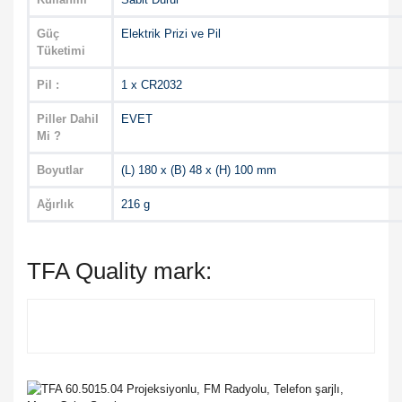
Güç
Elektrik Prizi ve Pil
Tüketimi
Pil :
1 x CR2032
Piller Dahil
EVET
Mi ?
Boyutlar
(L) 180 x (B) 48 x (H) 100 mm
Ağırlık
216 g
TFA Quality mark: