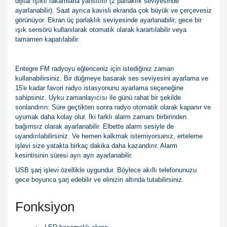
dijital ışıklı rakamlarla yansıtılır (2 parlaklık seviyesinde
ayarlanabilir). Saat ayrıca kavisli ekranda çok büyük ve çerçevesiz
görünüyor. Ekran üç parlaklık seviyesinde ayarlanabilir, gece bir
ışık sensörü kullanılarak otomatik olarak karartılabilir veya
tamamen kapatılabilir.
Entegre FM radyoyu eğlenceniz için istediğiniz zaman
kullanabilirsiniz. Bir düğmeye basarak ses seviyesini ayarlama ve
15'e kadar favori radyo istasyonunu ayarlama seçeneğine
sahipsiniz. Uyku zamanlayıcısı ile günü rahat bir şekilde
sonlandırın: Süre geçtikten sonra radyo otomatik olarak kapanır ve
uyumak daha kolay olur. İki farklı alarm zamanı birbirinden
bağımsız olarak ayarlanabilir. Elbette alarm sesiyle de
uyandırılabilirsiniz. Ve hemen kalkmak istemiyorsanız, erteleme
işlevi size yatakta birkaç dakika daha kazandırır. Alarm
kesintisinin süresi ayrı ayrı ayarlanabilir.
USB şarj işlevi özellikle uygundur. Böylece akıllı telefonunuzu
gece boyunca şarj edebilir ve elinizin altında tutabilirsiniz.
Fonksiyon