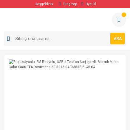
Hoşgeldiniz
Giriş Yap
Üye Ol
ARA