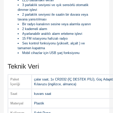
LED basamaklı ekran
3 parlaklık seviyesi ve ışık sensörlü otomatik
dimmer işlevi
2 parlaklık seviyesi ile saatin bir duvara veya
tavana yansıtılması
Bir radyo kanalının sesine veya alarmla uyanın
2 kademeli alarm
Ayarlanabilir aralıklı alarm erteleme işlevi
15 FM istasyonu hafızalı radyo
Ses kontrol fonksiyonu (yükselt, alçalt ) ve
tamamen kapatma
Mobil cihazlar için USB şarj fonksiyonu
Teknik Veri
Paket
çalar saat, 1x CR2032 (İÇ DESTEK PİLİ), Güç Adaptö
İçeriği
Kılavuzu (ingilizce, almanca)
Saat
kuvars saat
Materyal
Plastik
Kullanım
Sabit Durur