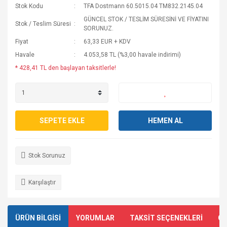
Stok Kodu
TFA Dostmann 60.5015.04 TM832.2145.04
GÜNCEL STOK / TESLİM SÜRESİNİ VE FİYATINI
Stok / Teslim Süresi
SORUNUZ.
Fiyat
63,33 EUR + KDV
Havale
4.053,58 TL (%3,00 havale indirimi)
* 428,41 TL den başlayan taksitlerle!
SEPETE EKLE
HEMEN AL
Stok Sorunuz
Karşılaştır
ÜRÜN BİLGİSİ
YORUMLAR
TAKSİT SEÇENEKLERİ
ÖN