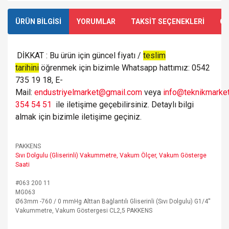
ÜRÜN BİLGİSİ
YORUMLAR
TAKSİT SEÇENEKLERİ
ÖN
DİKKAT : Bu ürün için güncel fiyatı /
teslim
tarihini
öğrenmek için bizimle Whatsapp hattımız: 0542
735 19 18, E-
Mail:
endustriyelmarket@gmail.com
veya
info@teknikmarket
354 54 51
ile iletişime geçebilirsiniz. Detaylı bilgi
almak için bizimle iletişime geçiniz.
PAKKENS
Sıvı Dolgulu (Gliserinli) Vakummetre, Vakum Ölçer, Vakum Gösterge
Saati
#063 200 11
MG063
Ø63mm -760 / 0 mmHg Alttan Bağlantılı Gliserinli (Sıvı Dolgulu) G1/4''
Vakummetre, Vakum Göstergesi CL2,5 PAKKENS