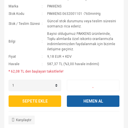
Marka
PAKKENS
Stok Kodu
PAKKENS 0632001101 -760mmHg
Güncel stok durumunu veya teslim süresini
Stok / Teslim Süresi
sormanızı rica ederiz.
Bayisi olduğumuz PAKKENS ürünlerinde,
Toplu alımlarda özel iskonto oranlarımızla
Bilgi
indirimlerimizden faydalanmak için bizimle
iletişime geçiniz.
Fiyat
9,18 EUR + KDV
Havale
587,37 TL (%3,00 havale indirimi)
* 62,08 TL den başlayan taksitlerle!
SEPETE EKLE
HEMEN AL
Karşılaştır