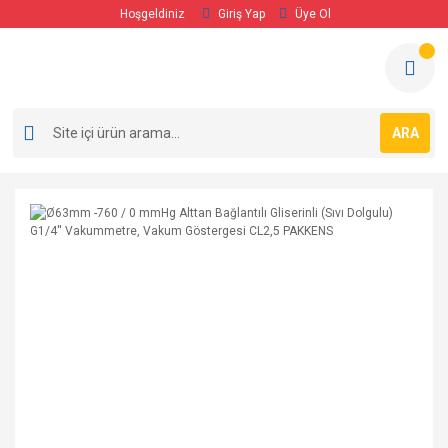
Hoşgeldiniz
Giriş Yap
Üye Ol
ARA