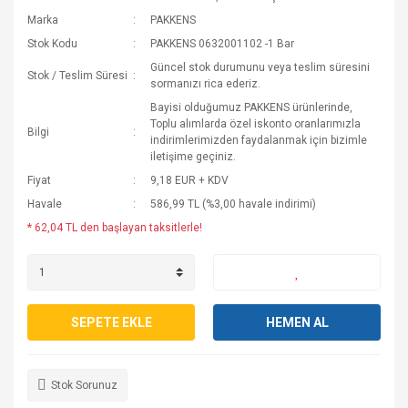
Marka
PAKKENS
Stok Kodu
PAKKENS 0632001102 -1 Bar
Güncel stok durumunu veya teslim süresini
Stok / Teslim Süresi
sormanızı rica ederiz.
Bayisi olduğumuz PAKKENS ürünlerinde,
Toplu alımlarda özel iskonto oranlarımızla
Bilgi
indirimlerimizden faydalanmak için bizimle
iletişime geçiniz.
Fiyat
9,18 EUR + KDV
Havale
586,99 TL (%3,00 havale indirimi)
* 62,04 TL den başlayan taksitlerle!
SEPETE EKLE
HEMEN AL
Stok Sorunuz