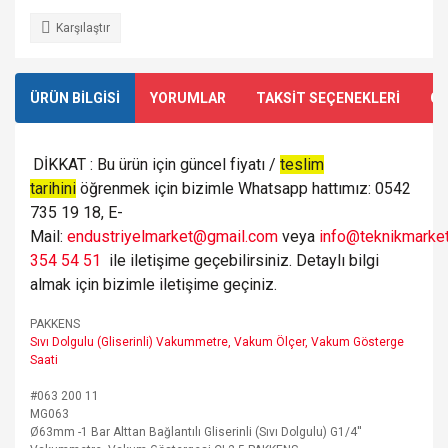
Karşılaştır
ÜRÜN BİLGİSİ
YORUMLAR
TAKSİT SEÇENEKLERİ
ÖN
DİKKAT : Bu ürün için güncel fiyatı /
teslim
tarihini
öğrenmek için bizimle Whatsapp hattımız: 0542
735 19 18, E-
Mail:
endustriyelmarket@gmail.com
veya
info@teknikmarket
354 54 51
ile iletişime geçebilirsiniz. Detaylı bilgi
almak için bizimle iletişime geçiniz.
PAKKENS
Sıvı Dolgulu (Gliserinli) Vakummetre, Vakum Ölçer, Vakum Gösterge
Saati
#063 200 11
MG063
Ø63mm -1 Bar Alttan Bağlantılı Gliserinli (Sıvı Dolgulu) G1/4''