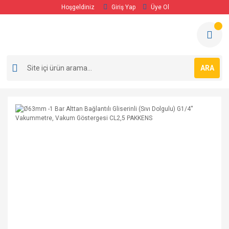
Hoşgeldiniz
Giriş Yap
Üye Ol
ARA