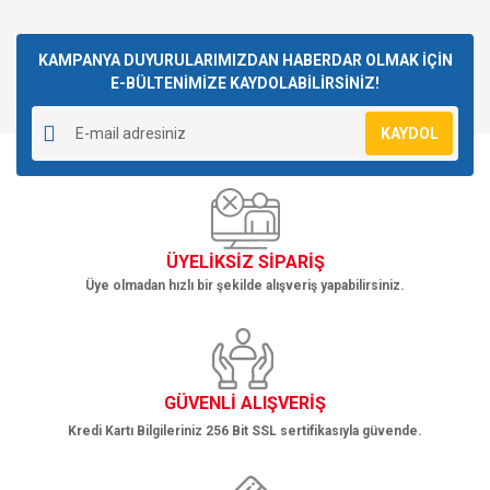
konularda yetersiz gördüğünüz noktaları öneri formunu
Bu ürüne ilk yorumu siz yapın!
kullanarak tarafımıza iletebilirsiniz.
Görüş ve önerileriniz için teşekkür ederiz.
KAMPANYA DUYURULARIMIZDAN HABERDAR OLMAK İÇİN
E-BÜLTENİMİZE KAYDOLABİLİRSİNİZ!
Yorum Yaz
Ürün resmi kalitesiz, bozuk veya görüntülenemiyor.
KAYDOL
Ürün açıklamasında eksik bilgiler bulunuyor.
Ürün bilgilerinde hatalar bulunuyor.
Ürün fiyatı diğer sitelerden daha pahalı.
Bu ürüne benzer farklı alternatifler olmalı.
ÜYELİKSİZ SİPARİŞ
Üye olmadan hızlı bir şekilde alışveriş yapabilirsiniz.
Gönder
GÜVENLİ ALIŞVERİŞ
Kredi Kartı Bilgileriniz 256 Bit SSL sertifikasıyla güvende.