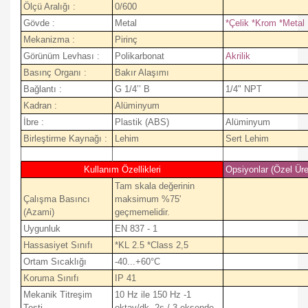
Ölçü Aralığı :
0/600
Gövde :
Metal
*Çelik *Krom *Metal
Mekanizma :
Pirinç
Görünüm Levhası :
Polikarbonat
Akrilik
Basınç Organı :
Bakır Alaşımı
Bağlantı :
G 1/4’’ B
1/4" NPT
Kadran :
Alüminyum
İbre :
Plastik (ABS)
Alüminyum
Birleştirme Kaynağı :
Lehim
Sert Lehim
Kullanım Özellikleri
Opsiyonlar (Özel Üre
Tam skala değerinin
Çalışma Basıncı
maksimum %75'
(Azami)
geçmemelidir.
Uygunluk
EN 837 - 1
Hassasiyet Sınıfı
*KL 2.5 *Class 2,5
Ortam Sıcaklığı
-40...+60°C
Koruma Sınıfı
IP 41
Mekanik Titreşim
10 Hz ile 150 Hz -1
Testi
oktav/dk. 2s / 3 eksende