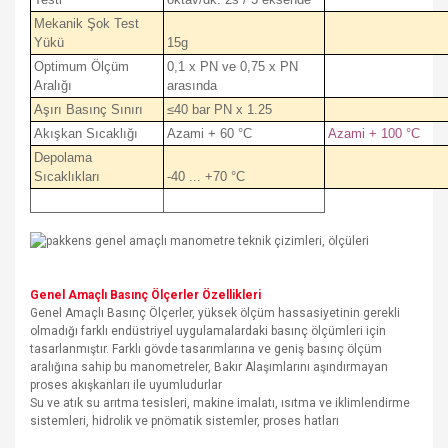
Mekanik Şok Test
Yükü
15g
Optimum Ölçüm
0,1 x PN ve 0,75 x PN
Aralığı
arasında
Aşırı Basınç Sınırı
≤40 bar PN x 1.25
Akışkan Sıcaklığı
Azami + 60 °C
Azami + 100 °C
Depolama
Sıcaklıkları
-40 ... +70 °C
Genel Amaçlı Basınç Ölçerler Özellikleri
Genel Amaçlı Basınç Ölçerler, yüksek ölçüm hassasiyetinin gerekli
olmadığı farklı endüstriyel uygulamalardaki basınç ölçümleri için
tasarlanmıştır. Farklı gövde tasarımlarına ve geniş basınç ölçüm
aralığına sahip bu manometreler, Bakır Alaşımlarını aşındırmayan
proses akışkanları ile uyumludurlar
Su ve atık su arıtma tesisleri, makine imalatı, ısıtma ve iklimlendirme
sistemleri, hidrolik ve pnömatik sistemler, proses hatları