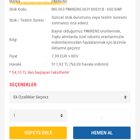
Marka
PAKKENS
Stok Kodu
MG 063 PAKKENS 0631000318 - 600 BAR
Güncel stok durumunu veya teslim süresini
Stok / Teslim Süresi
sormanızı rica ederiz.
Bayisi olduğumuz PAKKENS ürünlerinde,
Toplu alımlarda özel iskonto oranlarımızla
Bilgi
indirimlerimizden faydalanmak için bizimle
iletişime geçiniz.
Fiyat
7,99 EUR + KDV
Havale
511,92 TL (%3,00 havale indirimi)
* 54,10 TL den başlayan taksitlerle!
SEÇENEKLER
SEPETE EKLE
HEMEN AL