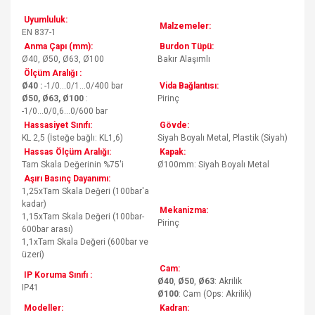
Uyumluluk:
Malzemeler:
EN 837-1
Anma Çapı (mm):
Burdon Tüpü:
Ø40, Ø50, Ø63, Ø100
Bakır Alaşımlı
Ölçüm Aralığı :
Ø40 :
-1/0...0/1...0/400 bar
Vida Bağlantısı:
Ø50, Ø63, Ø100
:
Pirinç
-1/0...0/0,6...0/600 bar
Hassasiyet Sınıfı:
Gövde:
KL 2,5 (İsteğe bağlı: KL1,6)
Siyah Boyalı Metal, Plastik (Siyah)
Hassas Ölçüm Aralığı:
Kapak:
Tam Skala Değerinin %75'i
Ø100mm: Siyah Boyalı Metal
Aşırı Basınç Dayanımı:
1,25xTam Skala Değeri (100bar'a
kadar)
Mekanizma:
1,15xTam Skala Değeri (100bar-
Pirinç
600bar arası)
1,1xTam Skala Değeri (600bar ve
üzeri)
Cam:
IP Koruma Sınıfı :
Ø40
,
Ø50
,
Ø63
: Akrilik
IP41
Ø100
: Cam (Ops: Akrilik)
Modeller:
Kadran: