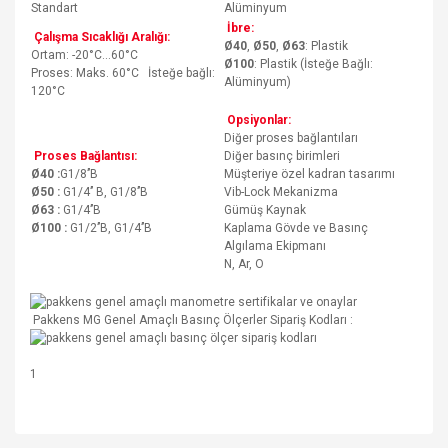
Standart
Alüminyum
İbre:
Çalışma Sıcaklığı Aralığı:
Ø40
,
Ø50
,
Ø63
: Plastik
Ortam: -20°C…60°C
Ø100
: Plastik (İsteğe Bağlı:
Proses: Maks. 60°C İsteğe bağlı:
Alüminyum)
120°C
Opsiyonlar:
Diğer proses bağlantıları
Proses Bağlantısı:
Diğer basınç birimleri
Ø40 :
G1/8’’B
Müşteriye özel kadran tasarımı
Ø50 :
G1/4’’ B, G1/8’’B
Vib-Lock Mekanizma
Ø63 :
G1/4’’B
Gümüş Kaynak
Ø100 :
G1/2’’B, G1/4’’B
Kaplama Gövde ve Basınç
Algılama Ekipmanı
N, Ar, O
Pakkens MG Genel Amaçlı Basınç Ölçerler Sipariş Kodları :
1
Bu ürünün fiyat bilgisi, resim, ürün açıklamalarında ve diğer