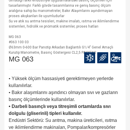
olmadığı farklı endüstriyel uygulamalardaki basınç ölçümleri için
tasarlanmıştır. Farklı gövde tasarımlarına ve geniş basınç ölçüm
aralığına sahip bu manometreler, Bakır Alaşımlarını aşındırmayan
proses akışkanları ile uyumludurlar
Su ve atık su arıtma tesisleri, makine imalatı, ısıtma ve iklimlendirme
sistemleri, hidrolik ve pnömatik sistemler, proses hatları
MG 063
#063 100 03
Ø63mm 0-600 Bar Panotip Arkadan Bağlantılı G1/4" Genel Amaçlı
Kurutip Manometre, Basınç Göstergesi CL2,5 PAKKENS
MG 063
• Yüksek ölçüm hassasiyeti gerektirmeyen yerlerde
kullanılırlar.
• Bakır alaşımlarını aşındırıcı olmayan sıvı ve gazların
basınç ölçümlerinde kullanılırlar.
• Darbeli basınçlı veya titreşimli ortamlarda sıvı
dolgulu (gliserinli) tipleri kullanılır.
Endüstri Sektörü: Su arıtma, makina üreticileri, ısıtma
ve iklimlendirme makinaları, Pompalar/kompresörler