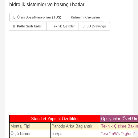
hidrolik sistemler ve basınçlı hatlar
Ürün Spesifikasyonları (TDS)
Kullanım Kılavuzları
Kalite Sertifikaları
Teknik Çizimler
3D Drawings
Standart Yapısal Özellikler
Opsiyonlar (Özel Üre
Montaj Tipi :
Panotip Arka Bağlantılı
Teknik Çizime Bakın
Ölçü Birimi :
bar/psi
*psi *mWs *kg/cm²