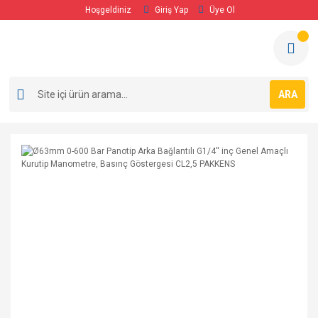
Hoşgeldiniz
Giriş Yap
Üye Ol
ARA