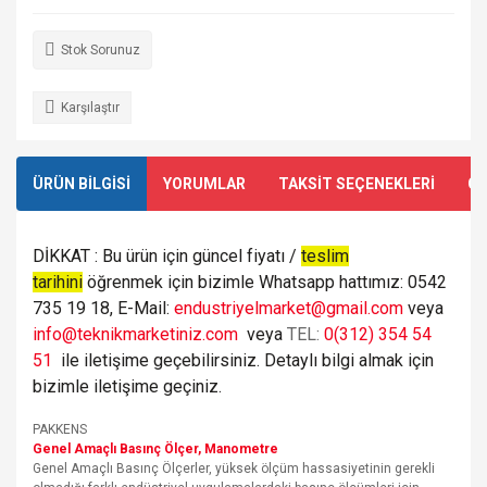
Stok Sorunuz
Karşılaştır
ÜRÜN BİLGİSİ
YORUMLAR
TAKSİT SEÇENEKLERİ
ÖN
DİKKAT : Bu ürün için güncel fiyatı /
teslim
tarihini
öğrenmek için bizimle Whatsapp hattımız: 0542
735 19 18, E-Mail:
endustriyelmarket@gmail.com
veya
info@teknikmarketiniz.com
veya
TEL:
0(312) 354 54
51
ile iletişime geçebilirsiniz. Detaylı bilgi almak için
bizimle iletişime geçiniz.
PAKKENS
Genel Amaçlı Basınç Ölçer, Manometre
Genel Amaçlı Basınç Ölçerler, yüksek ölçüm hassasiyetinin gerekli