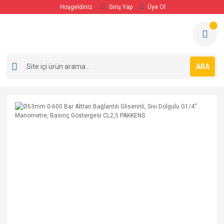
Hoşgeldiniz
Giriş Yap
Üye Ol
ARA