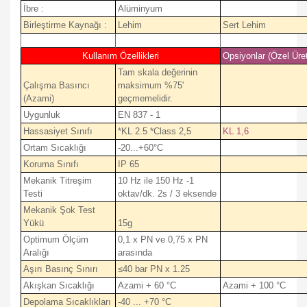
İbre :
Alüminyum
Birleştirme Kaynağı :
Lehim
Sert Lehim
Kullanım Özellikleri
Opsiyonlar (Özel Üre
Tam skala değerinin
Çalışma Basıncı
maksimum %75'
(Azami)
geçmemelidir.
Uygunluk
EN 837 - 1
Hassasiyet Sınıfı
*KL 2.5 *Class 2,5
KL 1,6
Ortam Sıcaklığı
-20...+60°C
Koruma Sınıfı
IP 65
Mekanik Titreşim
10 Hz ile 150 Hz -1
Testi
oktav/dk. 2s / 3 eksende
Mekanik Şok Test
Yükü
15g
Optimum Ölçüm
0,1 x PN ve 0,75 x PN
Aralığı
arasında
Aşırı Basınç Sınırı
≤40 bar PN x 1.25
Akışkan Sıcaklığı
Azami + 60 °C
Azami + 100 °C
Depolama Sıcaklıkları
-40 ... +70 °C