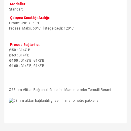
Modeller:
Standart
Çalışma Sıcaklığı Aralığı:
Ortam: -20°C…60°C
Proses: Maks. 60°C İsteğe bağlı: 120°C
Proses Bağlantısı:
Ø50 :
G1/4’’ B
Ø63 :
G1/4’’B
Ø100 :
G1/2’’B, G1/2’’B
Ø160 :
G1/2’’B, G1/2’’B
Ø63mm Alttan Bağlantılı Gliserinli Manometreler Temsili Resmi :
Bu ürünün fiyat bilgisi, resim, ürün açıklamalarında ve diğer