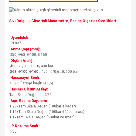
Sıvı Dolgulu, Gliserinli Manometre, Basınç Ölçerler Özellikleri
Uyumluluk:
EN 837-1
Anma Çapı (mm):
Ø50, Ø63, Ø100, Ø160
Ölçüm Aralığı :
Ø50 :
-1/0...0/1...0/400 bar
Ø63, Ø100, Ø160
: -1/0...0/0,6...0/600 bar
Hassasiyet Sınıfı:
KL 2,5 (İsteğe bağlı: KL1,6)
Hassas Ölçüm Aralığı:
Tam Skala Değerinin %75'i
Aşırı Basınç Dayanımı:
1,25xTam Skala Değeri (100bar'a kadar)
1,15xTam Skala Değeri (100bar-600bar arası)
1,1xTam Skala Değeri (600bar ve üzeri)
IP Koruma Sınıfı :
IP65