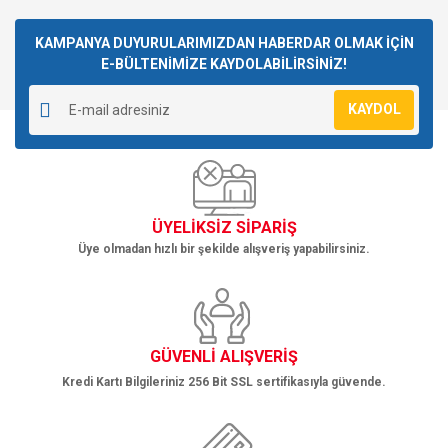
konularda yetersiz gördüğünüz noktaları öneri formunu
Bu ürüne ilk yorumu siz yapın!
kullanarak tarafımıza iletebilirsiniz.
Görüş ve önerileriniz için teşekkür ederiz.
KAMPANYA DUYURULARIMIZDAN HABERDAR OLMAK İÇİN
E-BÜLTENİMİZE KAYDOLABİLİRSİNİZ!
Yorum Yaz
Ürün resmi kalitesiz, bozuk veya görüntülenemiyor.
KAYDOL
Ürün açıklamasında eksik bilgiler bulunuyor.
Ürün bilgilerinde hatalar bulunuyor.
Ürün fiyatı diğer sitelerden daha pahalı.
Bu ürüne benzer farklı alternatifler olmalı.
ÜYELİKSİZ SİPARİŞ
Üye olmadan hızlı bir şekilde alışveriş yapabilirsiniz.
Gönder
GÜVENLİ ALIŞVERİŞ
Kredi Kartı Bilgileriniz 256 Bit SSL sertifikasıyla güvende.