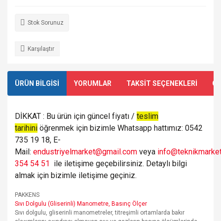
Stok Sorunuz
Karşılaştır
ÜRÜN BİLGİSİ
YORUMLAR
TAKSİT SEÇENEKLERİ
ÖN
DİKKAT : Bu ürün için güncel fiyatı /
teslim
tarihini
öğrenmek için bizimle Whatsapp hattımız: 0542
735 19 18, E-
Mail:
endustriyelmarket@gmail.com
veya
info@teknikmarket
354 54 51
ile iletişime geçebilirsiniz. Detaylı bilgi
almak için bizimle iletişime geçiniz.
PAKKENS
Sıvı Dolgulu (Gliserinli) Manometre, Basınç Ölçer
Sıvı dolgulu, gliserinli manometreler, titreşimli ortamlarda bakır