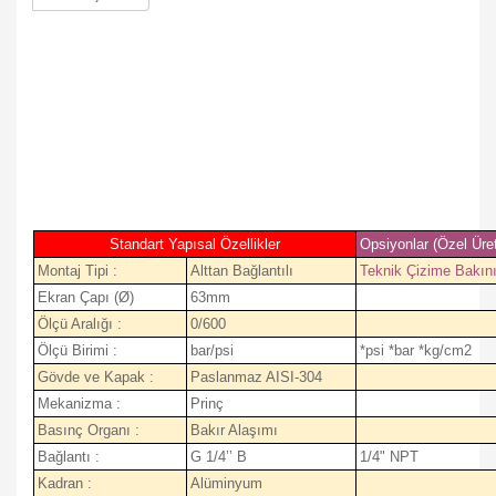
Standart Yapısal Özellikler
Opsiyonlar (Özel Üre
Montaj Tipi :
Alttan Bağlantılı
Teknik Çizime Bakın
Ekran Çapı (Ø)
63mm
Ölçü Aralığı :
0/600
Ölçü Birimi :
bar/psi
*psi *bar *kg/cm2
Gövde ve Kapak :
Paslanmaz AISI-304
Mekanizma :
Prinç
Basınç Organı :
Bakır Alaşımı
Bağlantı :
G 1/4’’ B
1/4" NPT
Kadran :
Alüminyum