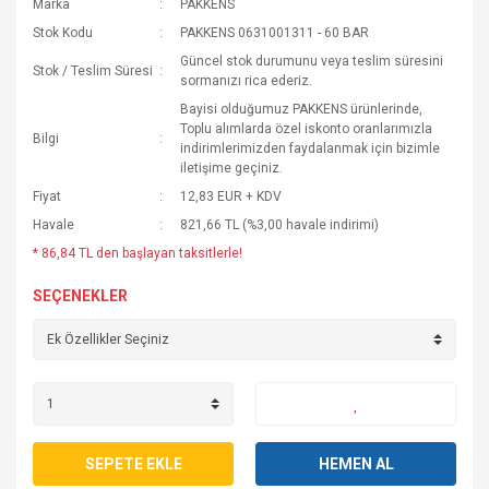
Marka
PAKKENS
Stok Kodu
PAKKENS 0631001311 - 60 BAR
Güncel stok durumunu veya teslim süresini
Stok / Teslim Süresi
sormanızı rica ederiz.
Bayisi olduğumuz PAKKENS ürünlerinde,
Toplu alımlarda özel iskonto oranlarımızla
Bilgi
indirimlerimizden faydalanmak için bizimle
iletişime geçiniz.
Fiyat
12,83 EUR + KDV
Havale
821,66 TL (%3,00 havale indirimi)
* 86,84 TL den başlayan taksitlerle!
SEÇENEKLER
SEPETE EKLE
HEMEN AL