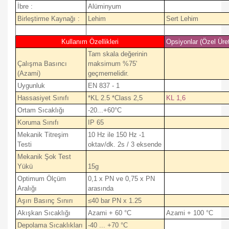
İbre :
Alüminyum
Birleştirme Kaynağı :
Lehim
Sert Lehim
Kullanım Özellikleri
Opsiyonlar (Özel Üre
Tam skala değerinin
Çalışma Basıncı
maksimum %75'
(Azami)
geçmemelidir.
Uygunluk
EN 837 - 1
Hassasiyet Sınıfı
*KL 2.5 *Class 2,5
KL 1,6
Ortam Sıcaklığı
-20...+60°C
Koruma Sınıfı
IP 65
Mekanik Titreşim
10 Hz ile 150 Hz -1
Testi
oktav/dk. 2s / 3 eksende
Mekanik Şok Test
Yükü
15g
Optimum Ölçüm
0,1 x PN ve 0,75 x PN
Aralığı
arasında
Aşırı Basınç Sınırı
≤40 bar PN x 1.25
Akışkan Sıcaklığı
Azami + 60 °C
Azami + 100 °C
Depolama Sıcaklıkları
-40 ... +70 °C