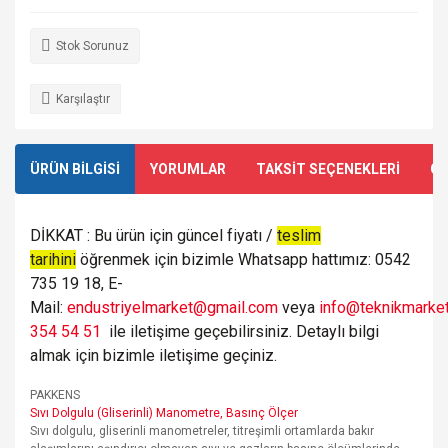
Stok Sorunuz
Karşılaştır
ÜRÜN BİLGİSİ
YORUMLAR
TAKSİT SEÇENEKLERİ
ÖN
DİKKAT : Bu ürün için güncel fiyatı /
teslim
tarihini
öğrenmek için bizimle Whatsapp hattımız: 0542
735 19 18, E-
Mail:
endustriyelmarket@gmail.com
veya
info@teknikmarket
354 54 51
ile iletişime geçebilirsiniz. Detaylı bilgi
almak için bizimle iletişime geçiniz.
PAKKENS
Sıvı Dolgulu (Gliserinli) Manometre, Basınç Ölçer
Sıvı dolgulu, gliserinli manometreler, titreşimli ortamlarda bakır