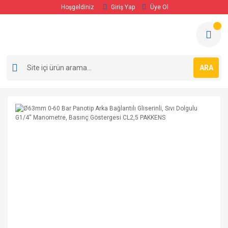
Hoşgeldiniz
Giriş Yap
Üye Ol
ARA