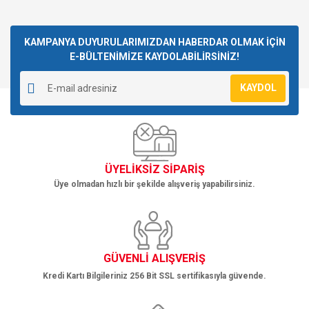
Bu ürünün fiyat bilgisi, resim, ürün açıklamalarında ve diğer
konularda yetersiz gördüğünüz noktaları öneri formunu
Bu ürüne ilk yorumu siz yapın!
kullanarak tarafımıza iletebilirsiniz.
Görüş ve önerileriniz için teşekkür ederiz.
KAMPANYA DUYURULARIMIZDAN HABERDAR OLMAK İÇİN
E-BÜLTENİMİZE KAYDOLABİLİRSİNİZ!
Yorum Yaz
Ürün resmi kalitesiz, bozuk veya görüntülenemiyor.
KAYDOL
Ürün açıklamasında eksik bilgiler bulunuyor.
Ürün bilgilerinde hatalar bulunuyor.
Ürün fiyatı diğer sitelerden daha pahalı.
Bu ürüne benzer farklı alternatifler olmalı.
ÜYELİKSİZ SİPARİŞ
Üye olmadan hızlı bir şekilde alışveriş yapabilirsiniz.
Gönder
GÜVENLİ ALIŞVERİŞ
Kredi Kartı Bilgileriniz 256 Bit SSL sertifikasıyla güvende.