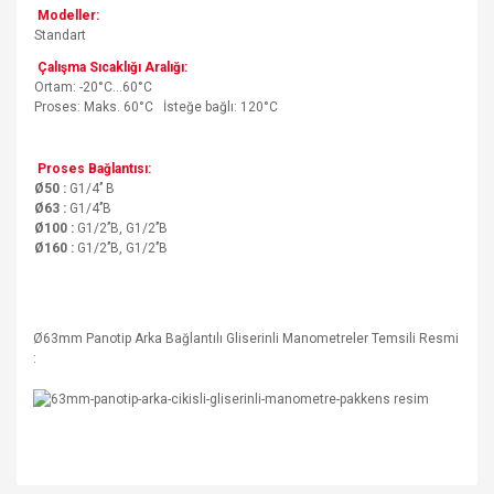
Modeller:
Standart
Çalışma Sıcaklığı Aralığı:
Ortam: -20°C…60°C
Proses: Maks. 60°C İsteğe bağlı: 120°C
Proses Bağlantısı:
Ø50 :
G1/4’’ B
Ø63 :
G1/4’’B
Ø100 :
G1/2’’B, G1/2’’B
Ø160 :
G1/2’’B, G1/2’’B
Ø63mm Panotip Arka Bağlantılı Gliserinli Manometreler Temsili Resmi
: