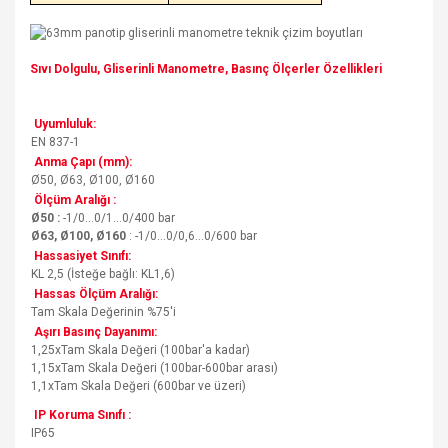
Sıvı Dolgulu, Gliserinli Manometre, Basınç Ölçerler Özellikleri
Uyumluluk:
EN 837-1
Anma Çapı (mm):
Ø50, Ø63, Ø100, Ø160
Ölçüm Aralığı :
Ø50 :
-1/0...0/1...0/400 bar
Ø63, Ø100, Ø160
: -1/0...0/0,6...0/600 bar
Hassasiyet Sınıfı:
KL 2,5 (İsteğe bağlı: KL1,6)
Hassas Ölçüm Aralığı:
Tam Skala Değerinin %75'i
Aşırı Basınç Dayanımı:
1,25xTam Skala Değeri (100bar'a kadar)
1,15xTam Skala Değeri (100bar-600bar arası)
1,1xTam Skala Değeri (600bar ve üzeri)
IP Koruma Sınıfı :
IP65