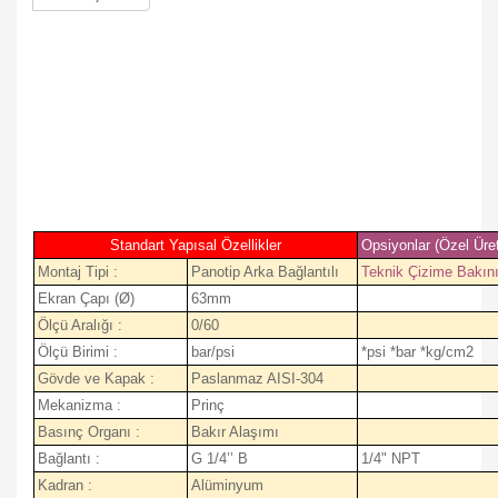
Standart Yapısal Özellikler
Opsiyonlar (Özel Üre
Montaj Tipi :
Panotip Arka Bağlantılı
Teknik Çizime Bakın
Ekran Çapı (Ø)
63mm
Ölçü Aralığı :
0/60
Ölçü Birimi :
bar/psi
*psi *bar *kg/cm2
Gövde ve Kapak :
Paslanmaz AISI-304
Mekanizma :
Prinç
Basınç Organı :
Bakır Alaşımı
Bağlantı :
G 1/4’’ B
1/4" NPT
Kadran :
Alüminyum