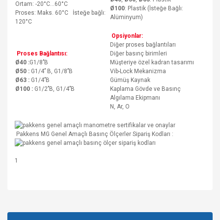
Ortam: -20°C…60°C
Ø100
: Plastik (İsteğe Bağlı:
Proses: Maks. 60°C İsteğe bağlı:
Alüminyum)
120°C
Opsiyonlar:
Diğer proses bağlantıları
Proses Bağlantısı:
Diğer basınç birimleri
Ø40 :
G1/8’’B
Müşteriye özel kadran tasarımı
Ø50 :
G1/4’’ B, G1/8’’B
Vib-Lock Mekanizma
Ø63 :
G1/4’’B
Gümüş Kaynak
Ø100 :
G1/2’’B, G1/4’’B
Kaplama Gövde ve Basınç
Algılama Ekipmanı
N, Ar, O
Pakkens MG Genel Amaçlı Basınç Ölçerler Sipariş Kodları :
1
Bu ürünün fiyat bilgisi, resim, ürün açıklamalarında ve diğer
konularda yetersiz gördüğünüz noktaları öneri formunu
Bu ürüne ilk yorumu siz yapın!
kullanarak tarafımıza iletebilirsiniz.