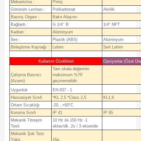
Mekanizma :
Pirinç
Görünüm Levhası :
Polikarbonat
Akrilik
Basınç Organı :
Bakır Alaşımı
Bağlantı :
G 1/4’’ B
1/4" NPT
Kadran :
Alüminyum
İbre :
Plastik (ABS)
Alüminyum
Birleştirme Kaynağı :
Lehim
Sert Lehim
Kullanım Özellikleri
Opsiyonlar (Özel Üre
Tam skala değerinin
Çalışma Basıncı
maksimum %75'
(Azami)
geçmemelidir.
Uygunluk
EN 837 - 1
Hassasiyet Sınıfı
*KL 2.5 *Class 2,5
KL1,6
Ortam Sıcaklığı
-20...+60°C
Koruma Sınıfı
IP 41
IP 65
Mekanik Titreşim
10 Hz ile 150 Hz -1
Testi
oktav/dk. 2s / 3 eksende
Mekanik Şok Test
Yükü
15g