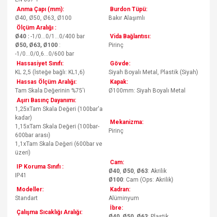
Anma Çapı (mm):
Burdon Tüpü:
Ø40, Ø50, Ø63, Ø100
Bakır Alaşımlı
Ölçüm Aralığı :
Ø40 :
-1/0...0/1...0/400 bar
Vida Bağlantısı:
Ø50, Ø63, Ø100
:
Pirinç
-1/0...0/0,6...0/600 bar
Hassasiyet Sınıfı:
Gövde:
KL 2,5 (İsteğe bağlı: KL1,6)
Siyah Boyalı Metal, Plastik (Siyah)
Hassas Ölçüm Aralığı:
Kapak:
Tam Skala Değerinin %75'i
Ø100mm: Siyah Boyalı Metal
Aşırı Basınç Dayanımı:
1,25xTam Skala Değeri (100bar'a
kadar)
Mekanizma:
1,15xTam Skala Değeri (100bar-
Pirinç
600bar arası)
1,1xTam Skala Değeri (600bar ve
üzeri)
Cam:
IP Koruma Sınıfı :
Ø40
,
Ø50
,
Ø63
: Akrilik
IP41
Ø100
: Cam (Ops: Akrilik)
Modeller:
Kadran:
Standart
Alüminyum
İbre:
Çalışma Sıcaklığı Aralığı:
Ø40
,
Ø50
,
Ø63
: Plastik