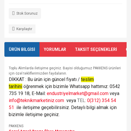
Stok Sorunuz
Karşılaştır
ÜRÜN BİLGİSİ
YORUMLAR
TAKSİT SEÇENEKLERİ
ÖN
Toplu Alımlarda iletişime geçiniz. Bayisi olduğumuz PAKKENS ürünleri
için özel tekliflerimizden faydalanın.
DİKKAT : Bu ürün için güncel fiyatı /
teslim
tarihini
öğrenmek için bizimle Whatsapp hattımız: 0542
735 19 18, E-Mail:
endustriyelmarket@gmail.com
veya
info@teknikmarketiniz.com
veya
TEL:
0(312) 354 54
51
ile iletişime geçebilirsiniz. Detaylı bilgi almak için
bizimle iletişime geçiniz.
PAKKENS