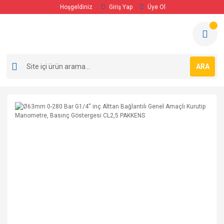
Hoşgeldiniz
Giriş Yap
Üye Ol
ARA