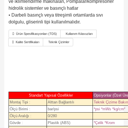
ve iklimlendirme makinaları, Pompalar/kompresörler
hidrolik sistemler ve basınçlı hatlar
• Darbeli basınçlı veya titreşimli ortamlarda sıvı
dolgulu, gliserinli tipi kullanılmalıdır.
Ürün Spesifikasyonları (TDS)
Kullanım Kılavuzları
Kalite Sertifikaları
Teknik Çizimler
Standart Yapısal Özellikler
Opsiyonlar (Özel Üre
Montaj Tipi :
Alttan Bağlantılı
Teknik Çizime Bakın
Ölçü Birimi :
bar/psi
*psi *mWs *kg/cm²
Ölçü Aralığı :
0/280
Gövde :
Plastik (ABS)
*Çelik *Krom