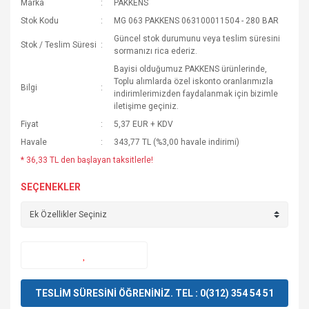
Marka
PAKKENS
Stok Kodu
MG 063 PAKKENS 063100011504 - 280 BAR
Güncel stok durumunu veya teslim süresini
Stok / Teslim Süresi
sormanızı rica ederiz.
Bayisi olduğumuz PAKKENS ürünlerinde,
Toplu alımlarda özel iskonto oranlarımızla
Bilgi
indirimlerimizden faydalanmak için bizimle
iletişime geçiniz.
Fiyat
5,37 EUR + KDV
Havale
343,77 TL (%3,00 havale indirimi)
* 36,33 TL den başlayan taksitlerle!
SEÇENEKLER
TESLİM SÜRESİNİ ÖĞRENİNİZ. TEL : 0(312) 354 54 51