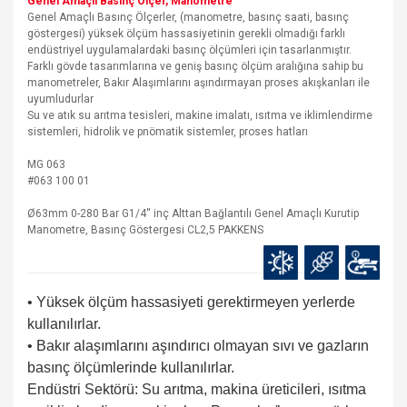
Genel Amaçlı Basınç Ölçer, Manometre
Genel Amaçlı Basınç Ölçerler, (manometre, basınç saati, basınç
göstergesi) yüksek ölçüm hassasiyetinin gerekli olmadığı farklı
endüstriyel uygulamalardaki basınç ölçümleri için tasarlanmıştır.
Farklı gövde tasarımlarına ve geniş basınç ölçüm aralığına sahip bu
manometreler, Bakır Alaşımlarını aşındırmayan proses akışkanları ile
uyumludurlar
Su ve atık su arıtma tesisleri, makine imalatı, ısıtma ve iklimlendirme
sistemleri, hidrolik ve pnömatik sistemler, proses hatları
MG 063
#063 100 01
Ø63mm 0-280 Bar G1/4'' inç Alttan Bağlantılı Genel Amaçlı Kurutip
Manometre, Basınç Göstergesi CL2,5 PAKKENS
• Yüksek ölçüm hassasiyeti gerektirmeyen yerlerde
kullanılırlar.
• Bakır alaşımlarını aşındırıcı olmayan sıvı ve gazların
basınç ölçümlerinde kullanılırlar.
Endüstri Sektörü: Su arıtma, makina üreticileri, ısıtma