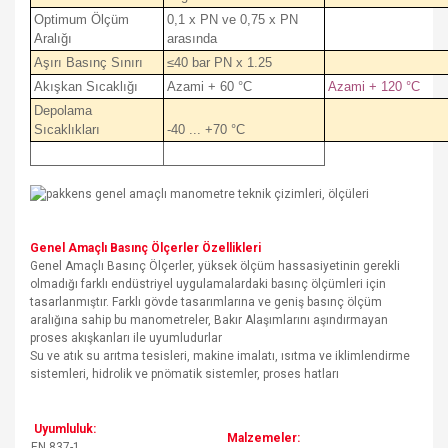
Optimum Ölçüm
0,1 x PN ve 0,75 x PN
Aralığı
arasında
Aşırı Basınç Sınırı
≤40 bar PN x 1.25
Akışkan Sıcaklığı
Azami + 60 °C
Azami + 120 °C
Depolama
Sıcaklıkları
-40 ... +70 °C
Genel Amaçlı Basınç Ölçerler Özellikleri
Genel Amaçlı Basınç Ölçerler, yüksek ölçüm hassasiyetinin gerekli
olmadığı farklı endüstriyel uygulamalardaki basınç ölçümleri için
tasarlanmıştır. Farklı gövde tasarımlarına ve geniş basınç ölçüm
aralığına sahip bu manometreler, Bakır Alaşımlarını aşındırmayan
proses akışkanları ile uyumludurlar
Su ve atık su arıtma tesisleri, makine imalatı, ısıtma ve iklimlendirme
sistemleri, hidrolik ve pnömatik sistemler, proses hatları
Uyumluluk:
Malzemeler:
EN 837-1