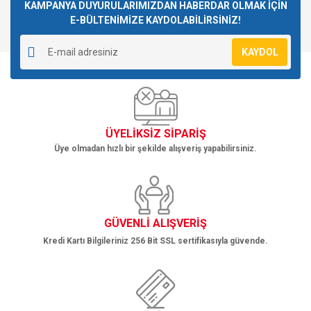
Görüş ve önerileriniz için teşekkür ederiz.
KAMPANYA DUYURULARIMIZDAN HABERDAR OLMAK İÇİN
E-BÜLTENİMİZE KAYDOLABİLİRSİNİZ!
Yorum Yaz
Ürün resmi kalitesiz, bozuk veya görüntülenemiyor.
KAYDOL
Ürün açıklamasında eksik bilgiler bulunuyor.
Ürün bilgilerinde hatalar bulunuyor.
Ürün fiyatı diğer sitelerden daha pahalı.
Bu ürüne benzer farklı alternatifler olmalı.
ÜYELİKSİZ SİPARİŞ
Üye olmadan hızlı bir şekilde alışveriş yapabilirsiniz.
Gönder
GÜVENLİ ALIŞVERİŞ
Kredi Kartı Bilgileriniz 256 Bit SSL sertifikasıyla güvende.