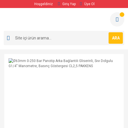
Hoşgeldiniz
Giriş Yap
Üye Ol
ARA