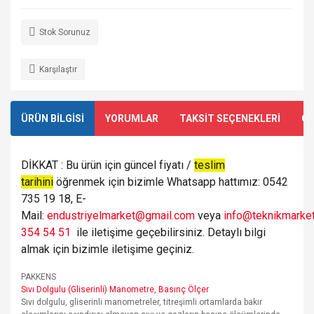
Stok Sorunuz
Karşılaştır
ÜRÜN BİLGİSİ
YORUMLAR
TAKSİT SEÇENEKLERİ
ÖN
DİKKAT : Bu ürün için güncel fiyatı /
teslim
tarihini
öğrenmek için bizimle Whatsapp hattımız: 0542
735 19 18, E-
Mail:
endustriyelmarket@gmail.com
veya
info@teknikmarket
354 54 51
ile iletişime geçebilirsiniz. Detaylı bilgi
almak için bizimle iletişime geçiniz.
PAKKENS
Sıvı Dolgulu (Gliserinli) Manometre, Basınç Ölçer
Sıvı dolgulu, gliserinli manometreler, titreşimli ortamlarda bakır