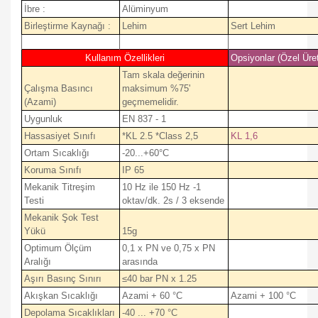
İbre :
Alüminyum
Birleştirme Kaynağı :
Lehim
Sert Lehim
Kullanım Özellikleri
Opsiyonlar (Özel Üre
Tam skala değerinin
Çalışma Basıncı
maksimum %75'
(Azami)
geçmemelidir.
Uygunluk
EN 837 - 1
Hassasiyet Sınıfı
*KL 2.5 *Class 2,5
KL 1,6
Ortam Sıcaklığı
-20...+60°C
Koruma Sınıfı
IP 65
Mekanik Titreşim
10 Hz ile 150 Hz -1
Testi
oktav/dk. 2s / 3 eksende
Mekanik Şok Test
Yükü
15g
Optimum Ölçüm
0,1 x PN ve 0,75 x PN
Aralığı
arasında
Aşırı Basınç Sınırı
≤40 bar PN x 1.25
Akışkan Sıcaklığı
Azami + 60 °C
Azami + 100 °C
Depolama Sıcaklıkları
-40 ... +70 °C