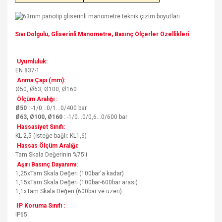
Sıvı Dolgulu, Gliserinli Manometre, Basınç Ölçerler Özellikleri
Uyumluluk:
EN 837-1
Anma Çapı (mm):
Ø50, Ø63, Ø100, Ø160
Ölçüm Aralığı :
Ø50 :
-1/0...0/1...0/400 bar
Ø63, Ø100, Ø160
: -1/0...0/0,6...0/600 bar
Hassasiyet Sınıfı:
KL 2,5 (İsteğe bağlı: KL1,6)
Hassas Ölçüm Aralığı:
Tam Skala Değerinin %75'i
Aşırı Basınç Dayanımı:
1,25xTam Skala Değeri (100bar'a kadar)
1,15xTam Skala Değeri (100bar-600bar arası)
1,1xTam Skala Değeri (600bar ve üzeri)
IP Koruma Sınıfı :
IP65