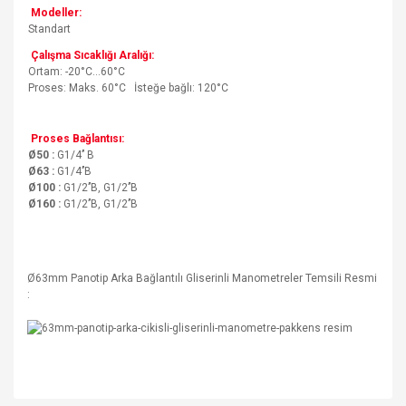
Modeller:
Standart
Çalışma Sıcaklığı Aralığı:
Ortam: -20°C…60°C
Proses: Maks. 60°C İsteğe bağlı: 120°C
Proses Bağlantısı:
Ø50 :
G1/4’’ B
Ø63 :
G1/4’’B
Ø100 :
G1/2’’B, G1/2’’B
Ø160 :
G1/2’’B, G1/2’’B
Ø63mm Panotip Arka Bağlantılı Gliserinli Manometreler Temsili Resmi
: