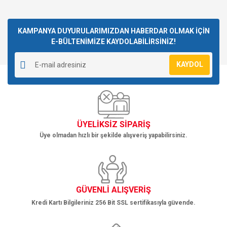
Bu ürünün fiyat bilgisi, resim, ürün açıklamalarında ve diğer
konularda yetersiz gördüğünüz noktaları öneri formunu
Bu ürüne ilk yorumu siz yapın!
kullanarak tarafımıza iletebilirsiniz.
Görüş ve önerileriniz için teşekkür ederiz.
KAMPANYA DUYURULARIMIZDAN HABERDAR OLMAK İÇİN
E-BÜLTENİMİZE KAYDOLABİLİRSİNİZ!
Yorum Yaz
Ürün resmi kalitesiz, bozuk veya görüntülenemiyor.
KAYDOL
Ürün açıklamasında eksik bilgiler bulunuyor.
Ürün bilgilerinde hatalar bulunuyor.
Ürün fiyatı diğer sitelerden daha pahalı.
Bu ürüne benzer farklı alternatifler olmalı.
ÜYELİKSİZ SİPARİŞ
Üye olmadan hızlı bir şekilde alışveriş yapabilirsiniz.
Gönder
GÜVENLİ ALIŞVERİŞ
Kredi Kartı Bilgileriniz 256 Bit SSL sertifikasıyla güvende.