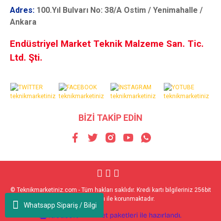
Adres:
100.Yıl Bulvarı No: 38/A Ostim / Yenimahalle /
Ankara
Endüstriyel Market Teknik Malzeme San. Tic.
Ltd. Şti.
BİZİ TAKİP EDİN
© Teknikmarketiniz.com - Tüm hakları saklıdır. Kredi kartı bilgileriniz 256bit
SSL sertifikası ile korunmaktadır.
Whatsapp Sipariş / Bilgi
ile
ideasoft
e-