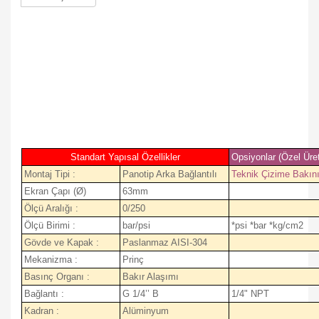
Standart Yapısal Özellikler
Opsiyonlar (Özel Üre
Montaj Tipi :
Panotip Arka Bağlantılı
Teknik Çizime Bakın
Ekran Çapı (Ø)
63mm
Ölçü Aralığı :
0/250
Ölçü Birimi :
bar/psi
*psi *bar *kg/cm2
Gövde ve Kapak :
Paslanmaz AISI-304
Mekanizma :
Prinç
Basınç Organı :
Bakır Alaşımı
Bağlantı :
G 1/4’’ B
1/4" NPT
Kadran :
Alüminyum