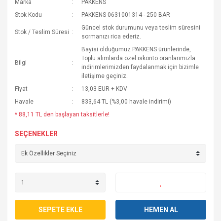
Marka
PAKKENS
Stok Kodu
PAKKENS 0631001314 - 250 BAR
Güncel stok durumunu veya teslim süresini
Stok / Teslim Süresi
sormanızı rica ederiz.
Bayisi olduğumuz PAKKENS ürünlerinde,
Toplu alımlarda özel iskonto oranlarımızla
Bilgi
indirimlerimizden faydalanmak için bizimle
iletişime geçiniz.
Fiyat
13,03 EUR + KDV
Havale
833,64 TL (%3,00 havale indirimi)
* 88,11 TL den başlayan taksitlerle!
SEÇENEKLER
SEPETE EKLE
HEMEN AL