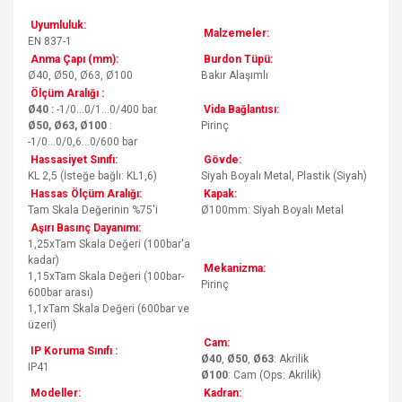
Uyumluluk:
Malzemeler:
EN 837-1
Anma Çapı (mm):
Burdon Tüpü:
Ø40, Ø50, Ø63, Ø100
Bakır Alaşımlı
Ölçüm Aralığı :
Ø40 :
-1/0...0/1...0/400 bar
Vida Bağlantısı:
Ø50, Ø63, Ø100
:
Pirinç
-1/0...0/0,6...0/600 bar
Hassasiyet Sınıfı:
Gövde:
KL 2,5 (İsteğe bağlı: KL1,6)
Siyah Boyalı Metal, Plastik (Siyah)
Hassas Ölçüm Aralığı:
Kapak:
Tam Skala Değerinin %75'i
Ø100mm: Siyah Boyalı Metal
Aşırı Basınç Dayanımı:
1,25xTam Skala Değeri (100bar'a
kadar)
Mekanizma:
1,15xTam Skala Değeri (100bar-
Pirinç
600bar arası)
1,1xTam Skala Değeri (600bar ve
üzeri)
Cam:
IP Koruma Sınıfı :
Ø40
,
Ø50
,
Ø63
: Akrilik
IP41
Ø100
: Cam (Ops: Akrilik)
Modeller:
Kadran: