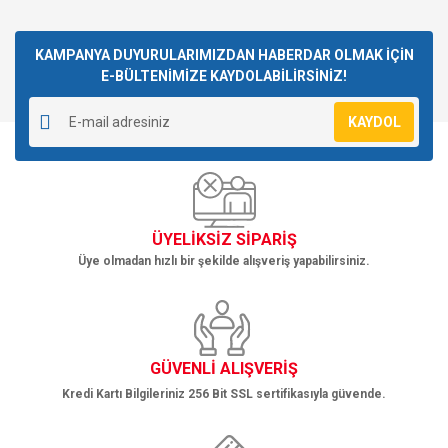
konularda yetersiz gördüğünüz noktaları öneri formunu
Bu ürüne ilk yorumu siz yapın!
kullanarak tarafımıza iletebilirsiniz.
Görüş ve önerileriniz için teşekkür ederiz.
KAMPANYA DUYURULARIMIZDAN HABERDAR OLMAK İÇİN
E-BÜLTENİMİZE KAYDOLABİLİRSİNİZ!
Yorum Yaz
Ürün resmi kalitesiz, bozuk veya görüntülenemiyor.
KAYDOL
Ürün açıklamasında eksik bilgiler bulunuyor.
Ürün bilgilerinde hatalar bulunuyor.
Ürün fiyatı diğer sitelerden daha pahalı.
Bu ürüne benzer farklı alternatifler olmalı.
ÜYELİKSİZ SİPARİŞ
Üye olmadan hızlı bir şekilde alışveriş yapabilirsiniz.
Gönder
GÜVENLİ ALIŞVERİŞ
Kredi Kartı Bilgileriniz 256 Bit SSL sertifikasıyla güvende.