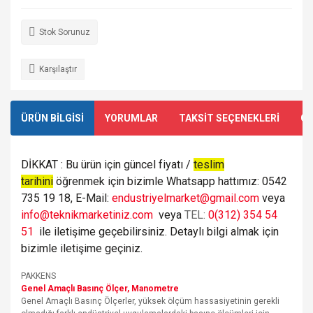
Stok Sorunuz
Karşılaştır
ÜRÜN BİLGİSİ
YORUMLAR
TAKSİT SEÇENEKLERİ
ÖN
DİKKAT : Bu ürün için güncel fiyatı /
teslim
tarihini
öğrenmek için bizimle Whatsapp hattımız: 0542
735 19 18, E-Mail:
endustriyelmarket@gmail.com
veya
info@teknikmarketiniz.com
veya
TEL:
0(312) 354 54
51
ile iletişime geçebilirsiniz. Detaylı bilgi almak için
bizimle iletişime geçiniz.
PAKKENS
Genel Amaçlı Basınç Ölçer, Manometre
Genel Amaçlı Basınç Ölçerler, yüksek ölçüm hassasiyetinin gerekli