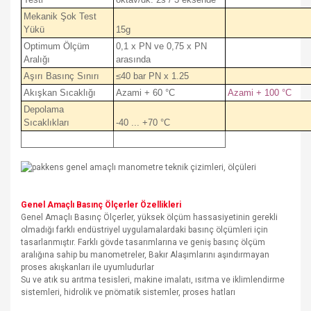
Mekanik Şok Test
Yükü
15g
Optimum Ölçüm
0,1 x PN ve 0,75 x PN
Aralığı
arasında
Aşırı Basınç Sınırı
≤40 bar PN x 1.25
Akışkan Sıcaklığı
Azami + 60 °C
Azami + 100 °C
Depolama
Sıcaklıkları
-40 ... +70 °C
Genel Amaçlı Basınç Ölçerler Özellikleri
Genel Amaçlı Basınç Ölçerler, yüksek ölçüm hassasiyetinin gerekli
olmadığı farklı endüstriyel uygulamalardaki basınç ölçümleri için
tasarlanmıştır. Farklı gövde tasarımlarına ve geniş basınç ölçüm
aralığına sahip bu manometreler, Bakır Alaşımlarını aşındırmayan
proses akışkanları ile uyumludurlar
Su ve atık su arıtma tesisleri, makine imalatı, ısıtma ve iklimlendirme
sistemleri, hidrolik ve pnömatik sistemler, proses hatları