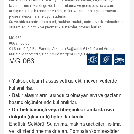
olmadığı farklı endüstriyel uygulamalardaki basınç ölçümleri için
tasarlanmıştır. Farklı gövde tasarımlarına ve geniş basınç ölçüm
aralığına sahip bu manometreler, Bakır Alaşımlarını aşındırmayan
proses akışkanları ile uyumludurlar
Su ve atık su arıtma tesisleri, makine imalatı, ısıtma ve iklimlendirme
sistemleri, hidrolik ve pnömatik sistemler, proses hatları
MG 063
#063 100 03
Ø63mm 0-2,5 Bar Panotip Arkadan Bağlantılı G1/4" Genel Amaçlı
Kurutip Manometre, Basınç Göstergesi CL2,5 PAKKENS
MG 063
• Yüksek ölçüm hassasiyeti gerektirmeyen yerlerde
kullanılırlar.
• Bakır alaşımlarını aşındırıcı olmayan sıvı ve gazların
basınç ölçümlerinde kullanılırlar.
• Darbeli basınçlı veya titreşimli ortamlarda sıvı
dolgulu (gliserinli) tipleri kullanılır.
Endüstri Sektörü: Su arıtma, makina üreticileri, ısıtma
ve iklimlendirme makinaları, Pompalar/kompresörler