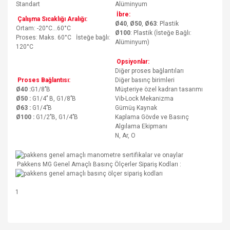
Standart
Alüminyum
İbre:
Çalışma Sıcaklığı Aralığı:
Ø40
,
Ø50
,
Ø63
: Plastik
Ortam: -20°C…60°C
Ø100
: Plastik (İsteğe Bağlı:
Proses: Maks. 60°C İsteğe bağlı:
Alüminyum)
120°C
Opsiyonlar:
Diğer proses bağlantıları
Proses Bağlantısı:
Diğer basınç birimleri
Ø40 :
G1/8’’B
Müşteriye özel kadran tasarımı
Ø50 :
G1/4’’ B, G1/8’’B
Vib-Lock Mekanizma
Ø63 :
G1/4’’B
Gümüş Kaynak
Ø100 :
G1/2’’B, G1/4’’B
Kaplama Gövde ve Basınç
Algılama Ekipmanı
N, Ar, O
Pakkens MG Genel Amaçlı Basınç Ölçerler Sipariş Kodları :
1
Bu ürünün fiyat bilgisi, resim, ürün açıklamalarında ve diğer