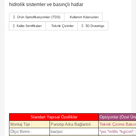
hidrolik sistemler ve basınçlı hatlar
Ürün Spesifikasyonları (TDS)
Kullanım Kılavuzları
Kalite Sertifikaları
Teknik Çizimler
3D Drawings
Standart Yapısal Özellikler
Opsiyonlar (Özel Üre
Montaj Tipi :
Panotip Arka Bağlantılı
Teknik Çizime Bakın
Ölçü Birimi :
bar/psi
*psi *mWs *kg/cm²