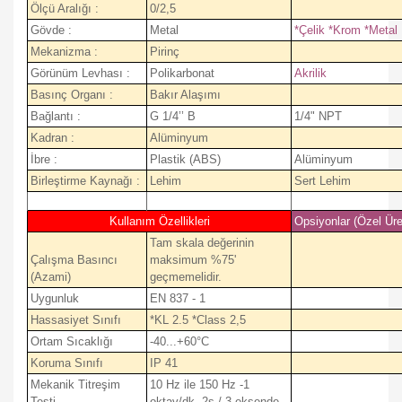
Ölçü Aralığı :
0/2,5
Gövde :
Metal
*Çelik *Krom *Metal
Mekanizma :
Pirinç
Görünüm Levhası :
Polikarbonat
Akrilik
Basınç Organı :
Bakır Alaşımı
Bağlantı :
G 1/4’’ B
1/4" NPT
Kadran :
Alüminyum
İbre :
Plastik (ABS)
Alüminyum
Birleştirme Kaynağı :
Lehim
Sert Lehim
Kullanım Özellikleri
Opsiyonlar (Özel Üre
Tam skala değerinin
Çalışma Basıncı
maksimum %75'
(Azami)
geçmemelidir.
Uygunluk
EN 837 - 1
Hassasiyet Sınıfı
*KL 2.5 *Class 2,5
Ortam Sıcaklığı
-40...+60°C
Koruma Sınıfı
IP 41
Mekanik Titreşim
10 Hz ile 150 Hz -1
Testi
oktav/dk. 2s / 3 eksende