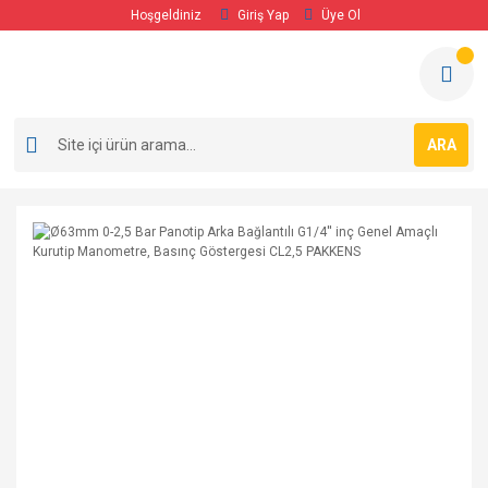
Hoşgeldiniz
Giriş Yap
Üye Ol
ARA