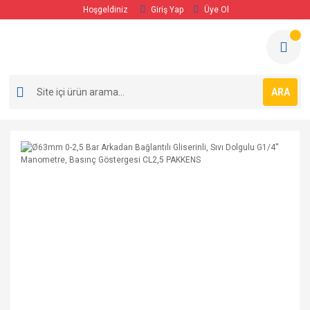
Hoşgeldiniz
Giriş Yap
Üye Ol
ARA