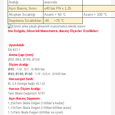
Aralığı
arasında
Aşırı Basınç Sınırı
≤40 bar PN x 1.25
Akışkan Sıcaklığı
Azami + 60 °C
Azami + 100 °C
Depolama Sıcaklıkları
-40 ... +70 °C
Sıvı Dolgulu, Gliserinli Manometre, Basınç Ölçerler Özellikleri
Uyumluluk:
EN 837-1
Anma Çapı (mm):
Ø50, Ø63, Ø100, Ø160
Ölçüm Aralığı :
Ø50 :
-1/0...0/1...0/400 bar
Ø63, Ø100, Ø160
: -1/0...0/0,6...0/600 bar
Hassasiyet Sınıfı:
KL 2,5 (İsteğe bağlı: KL1,6)
Hassas Ölçüm Aralığı:
Tam Skala Değerinin %75'i
Aşırı Basınç Dayanımı:
1,25xTam Skala Değeri (100bar'a kadar)
1,15xTam Skala Değeri (100bar-600bar arası)
1,1xTam Skala Değeri (600bar ve üzeri)