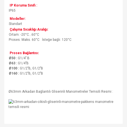
IP Koruma Sınıfı :
IP65
Modeller:
Standart
Çalışma Sıcaklığı Aralığı:
Ortam: -20°C…60°C
Proses: Maks. 60°C İsteğe bağlı: 120°C
Proses Bağlantısı:
Ø50 :
G1/4’’ B
Ø63 :
G1/4’’B
Ø100 :
G1/2’’B, G1/2’’B
Ø160 :
G1/2’’B, G1/2’’B
Ø63mm Arkadan Bağlantılı Gliserinli Manometreler Temsili Resmi :
Bu ürünün fiyat bilgisi, resim, ürün açıklamalarında ve diğer