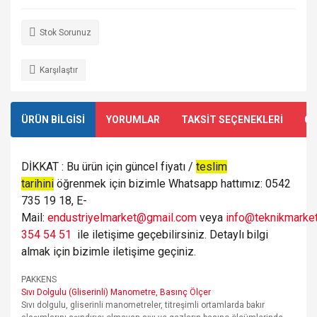
Stok Sorunuz
Karşılaştır
ÜRÜN BİLGİSİ
YORUMLAR
TAKSİT SEÇENEKLERİ
ÖN
DİKKAT : Bu ürün için güncel fiyatı /
teslim
tarihini
öğrenmek için bizimle Whatsapp hattımız: 0542
735 19 18, E-
Mail:
endustriyelmarket@gmail.com
veya
info@teknikmarket
354 54 51
ile iletişime geçebilirsiniz. Detaylı bilgi
almak için bizimle iletişime geçiniz.
PAKKENS
Sıvı Dolgulu (Gliserinli) Manometre, Basınç Ölçer
Sıvı dolgulu, gliserinli manometreler, titreşimli ortamlarda bakır