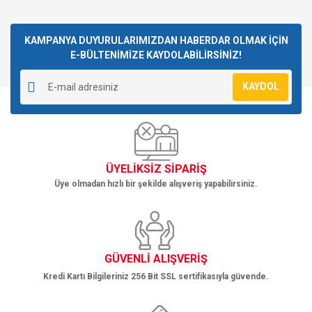
konularda yetersiz gördüğünüz noktaları öneri formunu
Bu ürüne ilk yorumu siz yapın!
kullanarak tarafımıza iletebilirsiniz.
Görüş ve önerileriniz için teşekkür ederiz.
KAMPANYA DUYURULARIMIZDAN HABERDAR OLMAK İÇİN
E-BÜLTENİMİZE KAYDOLABİLİRSİNİZ!
Yorum Yaz
Ürün resmi kalitesiz, bozuk veya görüntülenemiyor.
KAYDOL
Ürün açıklamasında eksik bilgiler bulunuyor.
Ürün bilgilerinde hatalar bulunuyor.
Ürün fiyatı diğer sitelerden daha pahalı.
Bu ürüne benzer farklı alternatifler olmalı.
ÜYELİKSİZ SİPARİŞ
Üye olmadan hızlı bir şekilde alışveriş yapabilirsiniz.
Gönder
GÜVENLİ ALIŞVERİŞ
Kredi Kartı Bilgileriniz 256 Bit SSL sertifikasıyla güvende.