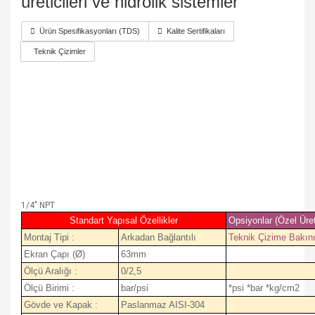
üreticileri ve hidrolik sistemler
Ürün Spesifikasyonları (TDS)
Kalite Sertifikaları
Teknik Çizimler
1/4" NPT
Standart Yapısal Özellikler
Opsiyonlar (Özel Üre
Montaj Tipi :
Arkadan Bağlantılı
Teknik Çizime Bakın
Ekran Çapı (Ø)
63mm
Ölçü Aralığı :
0/2,5
Ölçü Birimi :
bar/psi
*psi *bar *kg/cm2
Gövde ve Kapak :
Paslanmaz AISI-304