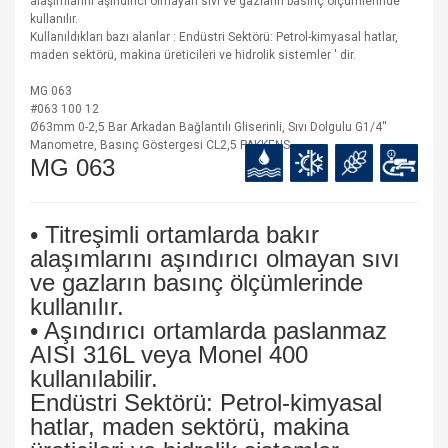
alaşımlarını aşındırıcı olmayan sıvı ve gazların basınç ölçümlerinde
kullanılır.
Kullanıldıkları bazı alanlar : Endüstri Sektörü: Petrol-kimyasal hatlar,
maden sektörü, makina üreticileri ve hidrolik sistemler ' dir.
MG 063
#063 100 12
Ø63mm 0-2,5 Bar Arkadan Bağlantılı Gliserinli, Sıvı Dolgulu G1/4''
Manometre, Basınç Göstergesi CL2,5 PAKKENS
MG 063
• Titreşimli ortamlarda bakır
alaşımlarını aşındırıcı olmayan sıvı
ve gazların basınç ölçümlerinde
kullanılır.
• Aşındırıcı ortamlarda paslanmaz
AISI 316L veya Monel 400
kullanılabilir.
Endüstri Sektörü: Petrol-kimyasal
hatlar, maden sektörü, makina