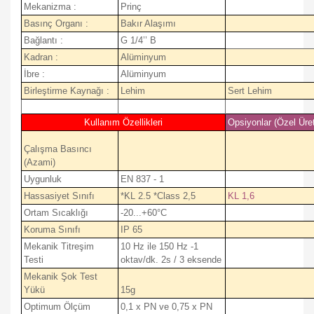
Mekanizma :
Prinç
Basınç Organı :
Bakır Alaşımı
Bağlantı :
G 1/4’’ B
Kadran :
Alüminyum
İbre :
Alüminyum
Birleştirme Kaynağı :
Lehim
Sert Lehim
Kullanım Özellikleri
Opsiyonlar (Özel Üre
Çalışma Basıncı
(Azami)
Uygunluk
EN 837 - 1
Hassasiyet Sınıfı
*KL 2.5 *Class 2,5
KL 1,6
Ortam Sıcaklığı
-20...+60°C
Koruma Sınıfı
IP 65
Mekanik Titreşim
10 Hz ile 150 Hz -1
Testi
oktav/dk. 2s / 3 eksende
Mekanik Şok Test
Yükü
15g
Optimum Ölçüm
0,1 x PN ve 0,75 x PN