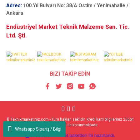
Adres:
100.Yıl Bulvarı No: 38/A Ostim / Yenimahalle /
Ankara
Endüstriyel Market Teknik Malzeme San. Tic.
Ltd. Şti.
BİZİ TAKİP EDİN
© Teknikmarketiniz.com - Tüm hakları saklıdır. Kredi kartı bilgileriniz 256bit
SSL sertifikası ile korunmaktadır.
Whatsapp Sipariş / Bilgi
ile
ideasoft
e-