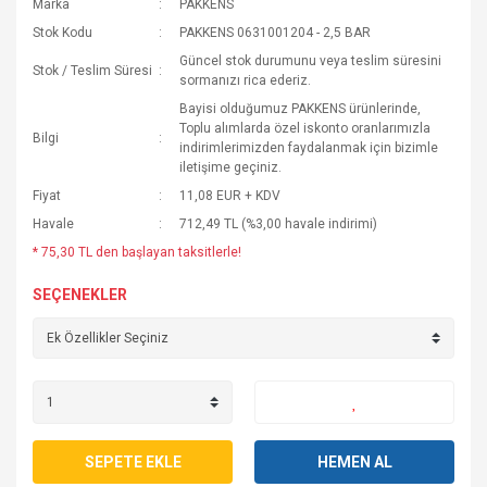
Marka
PAKKENS
Stok Kodu
PAKKENS 0631001204 - 2,5 BAR
Güncel stok durumunu veya teslim süresini
Stok / Teslim Süresi
sormanızı rica ederiz.
Bayisi olduğumuz PAKKENS ürünlerinde,
Toplu alımlarda özel iskonto oranlarımızla
Bilgi
indirimlerimizden faydalanmak için bizimle
iletişime geçiniz.
Fiyat
11,08 EUR + KDV
Havale
712,49 TL (%3,00 havale indirimi)
* 75,30 TL den başlayan taksitlerle!
SEÇENEKLER
SEPETE EKLE
HEMEN AL