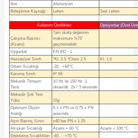
İbre :
Alüminyum
Birleştirme Kaynağı :
Lehim
Sert Lehim
Kullanım Özellikleri
Opsiyonlar (Özel Üre
Tam skala değerinin
Çalışma Basıncı
maksimum %75'
(Azami)
geçmemelidir.
Uygunluk
EN 837 - 1
Hassasiyet Sınıfı
*KL 2.5 *Class 2,5
KL 1,6
Ortam Sıcaklığı
-20...+60°C
Koruma Sınıfı
IP 65
Mekanik Titreşim
10 Hz ile 150 Hz -1
Testi
oktav/dk. 2s / 3 eksende
Mekanik Şok Test
Yükü
15g
Optimum Ölçüm
0,1 x PN ve 0,75 x PN
Aralığı
arasında
Aşırı Basınç Sınırı
≤40 bar PN x 1.25
Akışkan Sıcaklığı
Azami + 60 °C
Azami + 100 °C
Depolama Sıcaklıkları
-40 ... +70 °C