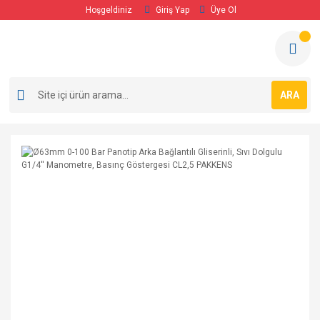
Hoşgeldiniz
Giriş Yap
Üye Ol
ARA