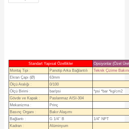
Standart Yapısal Özellikler
Opsiyonlar (Özel Üre
Montaj Tipi :
Panotip Arka Bağlantılı
Teknik Çizime Bakın
Ekran Çapı (Ø)
63mm
Ölçü Aralığı :
0/100
Ölçü Birimi :
bar/psi
*psi *bar *kg/cm2
Gövde ve Kapak :
Paslanmaz AISI-304
Mekanizma :
Prinç
Basınç Organı :
Bakır Alaşımı
Bağlantı :
G 1/4’’ B
1/4" NPT
Kadran :
Alüminyum