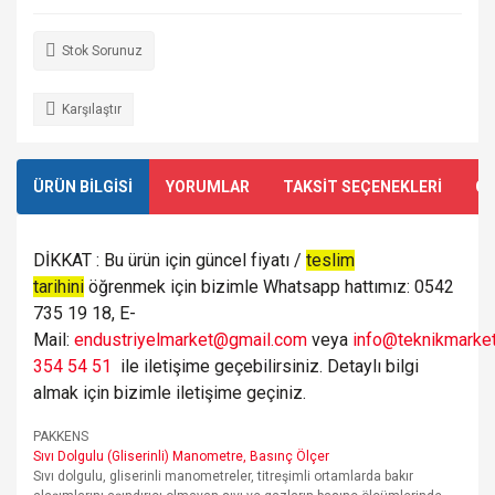
Stok Sorunuz
Karşılaştır
ÜRÜN BİLGİSİ
YORUMLAR
TAKSİT SEÇENEKLERİ
ÖN
DİKKAT : Bu ürün için güncel fiyatı /
teslim
tarihini
öğrenmek için bizimle Whatsapp hattımız: 0542
735 19 18, E-
Mail:
endustriyelmarket@gmail.com
veya
info@teknikmarket
354 54 51
ile iletişime geçebilirsiniz. Detaylı bilgi
almak için bizimle iletişime geçiniz.
PAKKENS
Sıvı Dolgulu (Gliserinli) Manometre, Basınç Ölçer
Sıvı dolgulu, gliserinli manometreler, titreşimli ortamlarda bakır