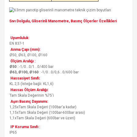
Sıvı Dolgulu, Gliserinli Manometre, Basınç Ölçerler Özellikleri
Uyumluluk:
EN 837-1
Anma Çapı (mm):
Ø50, Ø63, Ø100, Ø160
Ölçüm Aralığı :
Ø50 :
-1/0...0/1...0/400 bar
Ø63, Ø100, Ø160
: -1/0...0/0,6...0/600 bar
Hassasiyet Sınıfı:
KL 2,5 (İsteğe bağlı: KL1,6)
Hassas Ölçüm Aralığı:
Tam Skala Değerinin %75'i
Aşırı Basınç Dayanımı:
1,25xTam Skala Değeri (100bar'a kadar)
1,15xTam Skala Değeri (100bar-600bar arası)
1,1xTam Skala Değeri (600bar ve üzeri)
IP Koruma Sınıfı :
IP65