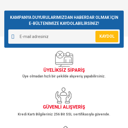
Bu ürünün fiyat bilgisi, resim, ürün açıklamalarında ve diğer
konularda yetersiz gördüğünüz noktaları öneri formunu
Bu ürüne ilk yorumu siz yapın!
kullanarak tarafımıza iletebilirsiniz.
Görüş ve önerileriniz için teşekkür ederiz.
KAMPANYA DUYURULARIMIZDAN HABERDAR OLMAK İÇİN
E-BÜLTENİMİZE KAYDOLABİLİRSİNİZ!
Yorum Yaz
Ürün resmi kalitesiz, bozuk veya görüntülenemiyor.
KAYDOL
Ürün açıklamasında eksik bilgiler bulunuyor.
Ürün bilgilerinde hatalar bulunuyor.
Ürün fiyatı diğer sitelerden daha pahalı.
Bu ürüne benzer farklı alternatifler olmalı.
ÜYELİKSİZ SİPARİŞ
Üye olmadan hızlı bir şekilde alışveriş yapabilirsiniz.
Gönder
GÜVENLİ ALIŞVERİŞ
Kredi Kartı Bilgileriniz 256 Bit SSL sertifikasıyla güvende.