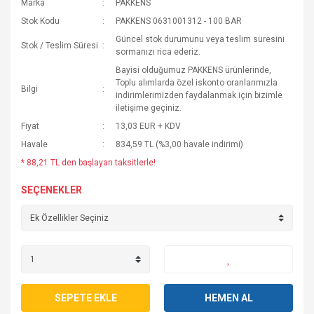
Marka
PAKKENS
Stok Kodu
PAKKENS 0631001312 - 100 BAR
Güncel stok durumunu veya teslim süresini
Stok / Teslim Süresi
sormanızı rica ederiz.
Bayisi olduğumuz PAKKENS ürünlerinde,
Toplu alımlarda özel iskonto oranlarımızla
Bilgi
indirimlerimizden faydalanmak için bizimle
iletişime geçiniz.
Fiyat
13,03 EUR + KDV
Havale
834,59 TL (%3,00 havale indirimi)
* 88,21 TL den başlayan taksitlerle!
SEÇENEKLER
SEPETE EKLE
HEMEN AL