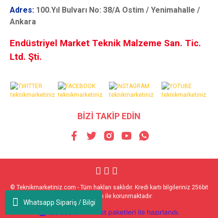
Adres:
100.Yıl Bulvarı No: 38/A Ostim / Yenimahalle /
Ankara
Endüstriyel Market Teknik Malzeme San. Tic.
Ltd. Şti.
BİZİ TAKİP EDİN
© Teknikmarketiniz.com - Tüm hakları saklıdır. Kredi kartı bilgileriniz 256bit
SSL sertifikası ile korunmaktadır.
Whatsapp Sipariş / Bilgi
ile
ideasoft
e-