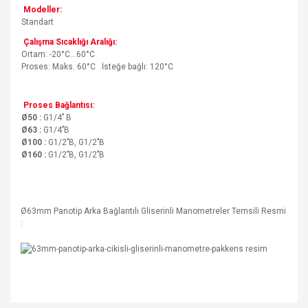
Modeller:
Standart
Çalışma Sıcaklığı Aralığı:
Ortam: -20°C…60°C
Proses: Maks. 60°C İsteğe bağlı: 120°C
Proses Bağlantısı:
Ø50 :
G1/4’’ B
Ø63 :
G1/4’’B
Ø100 :
G1/2’’B, G1/2’’B
Ø160 :
G1/2’’B, G1/2’’B
Ø63mm Panotip Arka Bağlantılı Gliserinli Manometreler Temsili Resmi
: