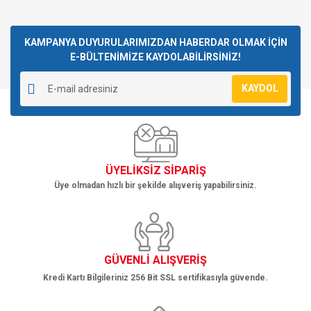
Bu ürünün fiyat bilgisi, resim, ürün açıklamalarında ve diğer
konularda yetersiz gördüğünüz noktaları öneri formunu
Bu ürüne ilk yorumu siz yapın!
kullanarak tarafımıza iletebilirsiniz.
Görüş ve önerileriniz için teşekkür ederiz.
KAMPANYA DUYURULARIMIZDAN HABERDAR OLMAK İÇİN
E-BÜLTENİMİZE KAYDOLABİLİRSİNİZ!
Yorum Yaz
Ürün resmi kalitesiz, bozuk veya görüntülenemiyor.
KAYDOL
Ürün açıklamasında eksik bilgiler bulunuyor.
Ürün bilgilerinde hatalar bulunuyor.
Ürün fiyatı diğer sitelerden daha pahalı.
Bu ürüne benzer farklı alternatifler olmalı.
ÜYELİKSİZ SİPARİŞ
Üye olmadan hızlı bir şekilde alışveriş yapabilirsiniz.
Gönder
GÜVENLİ ALIŞVERİŞ
Kredi Kartı Bilgileriniz 256 Bit SSL sertifikasıyla güvende.