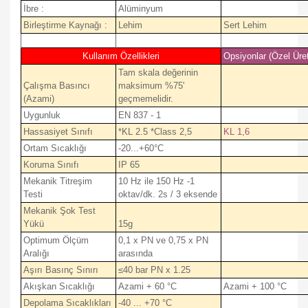
İbre :
Alüminyum
Birleştirme Kaynağı :
Lehim
Sert Lehim
Kullanım Özellikleri
Opsiyonlar (Özel Üre
Tam skala değerinin
Çalışma Basıncı
maksimum %75'
(Azami)
geçmemelidir.
Uygunluk
EN 837 - 1
Hassasiyet Sınıfı
*KL 2.5 *Class 2,5
KL 1,6
Ortam Sıcaklığı
-20...+60°C
Koruma Sınıfı
IP 65
Mekanik Titreşim
10 Hz ile 150 Hz -1
Testi
oktav/dk. 2s / 3 eksende
Mekanik Şok Test
Yükü
15g
Optimum Ölçüm
0,1 x PN ve 0,75 x PN
Aralığı
arasında
Aşırı Basınç Sınırı
≤40 bar PN x 1.25
Akışkan Sıcaklığı
Azami + 60 °C
Azami + 100 °C
Depolama Sıcaklıkları
-40 ... +70 °C