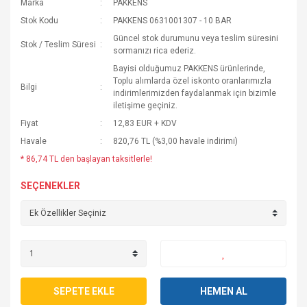
Marka
PAKKENS
Stok Kodu
PAKKENS 0631001307 - 10 BAR
Güncel stok durumunu veya teslim süresini
Stok / Teslim Süresi
sormanızı rica ederiz.
Bayisi olduğumuz PAKKENS ürünlerinde,
Toplu alımlarda özel iskonto oranlarımızla
Bilgi
indirimlerimizden faydalanmak için bizimle
iletişime geçiniz.
Fiyat
12,83 EUR + KDV
Havale
820,76 TL (%3,00 havale indirimi)
* 86,74 TL den başlayan taksitlerle!
SEÇENEKLER
SEPETE EKLE
HEMEN AL