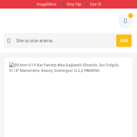
Hoşgeldiniz
Giriş Yap
Üye Ol
ARA