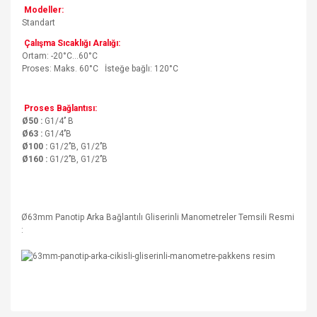
Modeller:
Standart
Çalışma Sıcaklığı Aralığı:
Ortam: -20°C…60°C
Proses: Maks. 60°C İsteğe bağlı: 120°C
Proses Bağlantısı:
Ø50 :
G1/4’’ B
Ø63 :
G1/4’’B
Ø100 :
G1/2’’B, G1/2’’B
Ø160 :
G1/2’’B, G1/2’’B
Ø63mm Panotip Arka Bağlantılı Gliserinli Manometreler Temsili Resmi
: