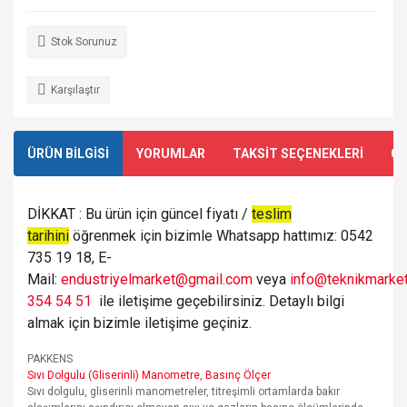
Stok Sorunuz
Karşılaştır
ÜRÜN BİLGİSİ
YORUMLAR
TAKSİT SEÇENEKLERİ
ÖN
DİKKAT : Bu ürün için güncel fiyatı /
teslim
tarihini
öğrenmek için bizimle Whatsapp hattımız: 0542
735 19 18, E-
Mail:
endustriyelmarket@gmail.com
veya
info@teknikmarket
354 54 51
ile iletişime geçebilirsiniz. Detaylı bilgi
almak için bizimle iletişime geçiniz.
PAKKENS
Sıvı Dolgulu (Gliserinli) Manometre, Basınç Ölçer
Sıvı dolgulu, gliserinli manometreler, titreşimli ortamlarda bakır