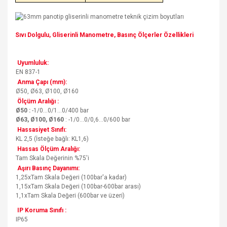
Sıvı Dolgulu, Gliserinli Manometre, Basınç Ölçerler Özellikleri
Uyumluluk:
EN 837-1
Anma Çapı (mm):
Ø50, Ø63, Ø100, Ø160
Ölçüm Aralığı :
Ø50 :
-1/0...0/1...0/400 bar
Ø63, Ø100, Ø160
: -1/0...0/0,6...0/600 bar
Hassasiyet Sınıfı:
KL 2,5 (İsteğe bağlı: KL1,6)
Hassas Ölçüm Aralığı:
Tam Skala Değerinin %75'i
Aşırı Basınç Dayanımı:
1,25xTam Skala Değeri (100bar'a kadar)
1,15xTam Skala Değeri (100bar-600bar arası)
1,1xTam Skala Değeri (600bar ve üzeri)
IP Koruma Sınıfı :
IP65