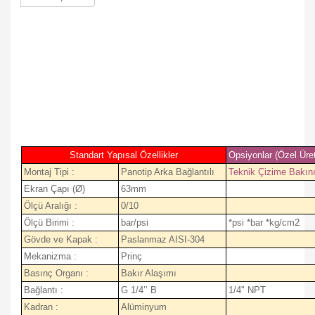
Standart Yapısal Özellikler
Opsiyonlar (Özel Üre
Montaj Tipi :
Panotip Arka Bağlantılı
Teknik Çizime Bakın
Ekran Çapı (Ø)
63mm
Ölçü Aralığı :
0/10
Ölçü Birimi :
bar/psi
*psi *bar *kg/cm2
Gövde ve Kapak :
Paslanmaz AISI-304
Mekanizma :
Prinç
Basınç Organı :
Bakır Alaşımı
Bağlantı :
G 1/4’’ B
1/4" NPT
Kadran :
Alüminyum