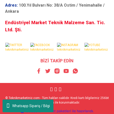
Adres:
100.Yıl Bulvarı No: 38/A Ostim / Yenimahalle /
Ankara
Endüstriyel Market Teknik Malzeme San. Tic.
Ltd. Şti.
BİZİ TAKİP EDİN
© Teknikmarketiniz.com - Tüm hakları saklıdır. Kredi kartı bilgileriniz 256bit
SSL sertifikası ile korunmaktadır.
Whatsapp Sipariş / Bilgi
ile
ideasoft
e-