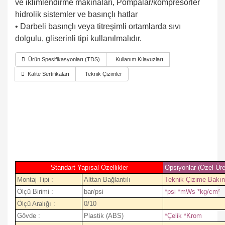
ve iklimlendirme makinaları, Pompalar/kompresörler
hidrolik sistemler ve basınçlı hatlar
• Darbeli basınçlı veya titreşimli ortamlarda sıvı
dolgulu, gliserinli tipi kullanılmalıdır.
Ürün Spesifikasyonları (TDS)
Kullanım Kılavuzları
Kalite Sertifikaları
Teknik Çizimler
Standart Yapısal Özellikler
Opsiyonlar (Özel Üre
Montaj Tipi :
Alttan Bağlantılı
Teknik Çizime Bakın
Ölçü Birimi :
bar/psi
*psi *mWs *kg/cm²
Ölçü Aralığı :
0/10
Gövde :
Plastik (ABS)
*Çelik *Krom