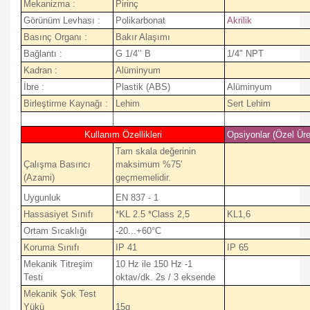
Mekanizma :
Pirinç
Görünüm Levhası :
Polikarbonat
Akrilik
Basınç Organı :
Bakır Alaşımı
Bağlantı :
G 1/4’’ B
1/4" NPT
Kadran :
Alüminyum
İbre :
Plastik (ABS)
Alüminyum
Birleştirme Kaynağı :
Lehim
Sert Lehim
Kullanım Özellikleri
Opsiyonlar (Özel Üre
Tam skala değerinin
Çalışma Basıncı
maksimum %75'
(Azami)
geçmemelidir.
Uygunluk
EN 837 - 1
Hassasiyet Sınıfı
*KL 2.5 *Class 2,5
KL1,6
Ortam Sıcaklığı
-20...+60°C
Koruma Sınıfı
IP 41
IP 65
Mekanik Titreşim
10 Hz ile 150 Hz -1
Testi
oktav/dk. 2s / 3 eksende
Mekanik Şok Test
Yükü
15g