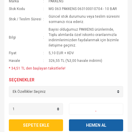
Marka
PAKKENS
Stok Kodu
MG 063 PAKKENS 063100010704 - 10 BAR
Güncel stok durumunu veya teslim süresini
Stok / Teslim Süresi
sormanızı rica ederiz.
Bayisi olduğumuz PAKKENS ürünlerinde,
Toplu alımlarda özel iskonto oranlarımızla
Bilgi
indirimlerimizden faydalanmak için bizimle
iletişime geçiniz.
Fiyat
5,10 EUR + KDV
Havale
326,55 TL (%3,00 havale indirimi)
* 34,51 TL den başlayan taksitlerle!
SEÇENEKLER
SEPETE EKLE
HEMEN AL