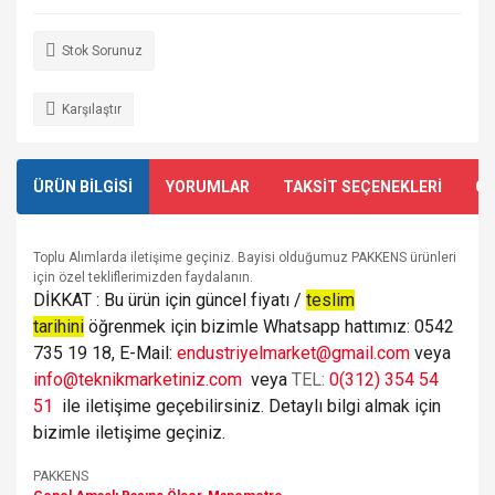
Stok Sorunuz
Karşılaştır
ÜRÜN BİLGİSİ
YORUMLAR
TAKSİT SEÇENEKLERİ
ÖN
Toplu Alımlarda iletişime geçiniz. Bayisi olduğumuz PAKKENS ürünleri
için özel tekliflerimizden faydalanın.
DİKKAT : Bu ürün için güncel fiyatı /
teslim
tarihini
öğrenmek için bizimle Whatsapp hattımız: 0542
735 19 18, E-Mail:
endustriyelmarket@gmail.com
veya
info@teknikmarketiniz.com
veya
TEL:
0(312) 354 54
51
ile iletişime geçebilirsiniz. Detaylı bilgi almak için
bizimle iletişime geçiniz.
PAKKENS