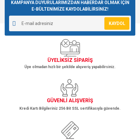
Görüş ve önerileriniz için teşekkür ederiz.
KAMPANYA DUYURULARIMIZDAN HABERDAR OLMAK İÇİN
E-BÜLTENİMİZE KAYDOLABİLİRSİNİZ!
Yorum Yaz
Ürün resmi kalitesiz, bozuk veya görüntülenemiyor.
KAYDOL
Ürün açıklamasında eksik bilgiler bulunuyor.
Ürün bilgilerinde hatalar bulunuyor.
Ürün fiyatı diğer sitelerden daha pahalı.
Bu ürüne benzer farklı alternatifler olmalı.
ÜYELİKSİZ SİPARİŞ
Üye olmadan hızlı bir şekilde alışveriş yapabilirsiniz.
Gönder
GÜVENLİ ALIŞVERİŞ
Kredi Kartı Bilgileriniz 256 Bit SSL sertifikasıyla güvende.