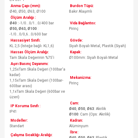
Anma Çapı (mm):
Burdon Tüpü:
Ø40, Ø50, Ø63, Ø100
Bakır Alaşımlı
Ölçüm Aralığı :
Ø40 :
-1/0...0/1...0/400 bar
Vida Bağlantısı:
Ø50, Ø63, Ø100
:
Pirinç
-1/0...0/0,6...0/600 bar
Hassasiyet Sınıfı:
Gövde:
KL 2,5 (İsteğe bağlı: KL1,6)
Siyah Boyalı Metal, Plastik (Siyah)
Hassas Ölçüm Aralığı:
Kapak:
Tam Skala Değerinin %75'i
Ø100mm: Siyah Boyalı Metal
Aşırı Basınç Dayanımı:
1,25xTam Skala Değeri (100bar'a
kadar)
Mekanizma:
1,15xTam Skala Değeri (100bar-
Pirinç
600bar arası)
1,1xTam Skala Değeri (600bar ve
üzeri)
Cam:
IP Koruma Sınıfı :
Ø40
,
Ø50
,
Ø63
: Akrilik
IP41
Ø100
: Cam (Ops: Akrilik)
Modeller:
Kadran:
Standart
Alüminyum
İbre:
Çalışma Sıcaklığı Aralığı:
Ø40
,
Ø50
,
Ø63
: Plastik