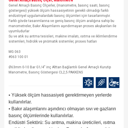
Genel Amaçlı Basınç Ölçer, Manometre
Genel Amaçlı Basınç Ölçerler, (manometre, basınç saati, basınç
göstergesi) yüksek ölçüm hassasiyetinin gerekli olmadığı farklı
endüstriyel uygulamalardaki basınç ölçümleri için tasarlanmıştır.
Farklı gövde tasarımlarına ve geniş basınç ölçüm aralığına sahip bu
manometreler, Bakır Alaşımlarını aşındırmayan proses akışkanları ile
uyumludurlar
Su ve atık su arıtma tesisleri, makine imalatı, ısıtma ve iklimlendirme
sistemleri, hidrolik ve pnömatik sistemler, proses hatları
MG 063
#063 100 01
Ø63mm 0-10 Bar G1/4'' inç Alttan Bağlantılı Genel Amaçlı Kurutip
Manometre, Basınç Göstergesi CL2,5 PAKKENS
• Yüksek ölçüm hassasiyeti gerektirmeyen yerlerde
kullanılırlar.
• Bakır alaşımlarını aşındırıcı olmayan sıvı ve gazların
basınç ölçümlerinde kullanılırlar.
Endüstri Sektörü: Su arıtma, makina üreticileri, ısıtma