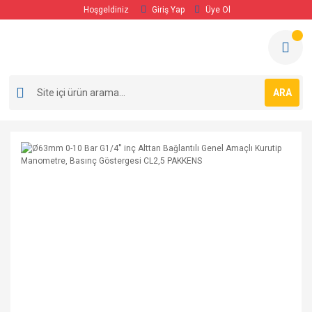
Hoşgeldiniz
Giriş Yap
Üye Ol
ARA