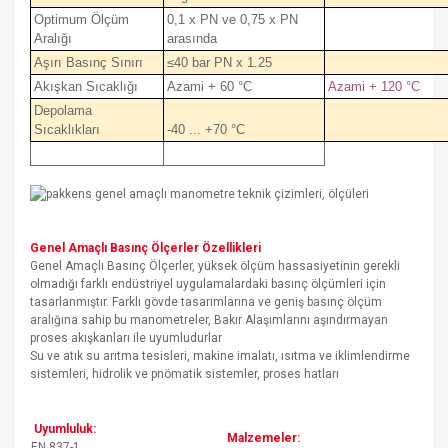
Optimum Ölçüm
0,1 x PN ve 0,75 x PN
Aralığı
arasında
Aşırı Basınç Sınırı
≤40 bar PN x 1.25
Akışkan Sıcaklığı
Azami + 60 °C
Azami + 120 °C
Depolama
Sıcaklıkları
-40 ... +70 °C
Genel Amaçlı Basınç Ölçerler Özellikleri
Genel Amaçlı Basınç Ölçerler, yüksek ölçüm hassasiyetinin gerekli
olmadığı farklı endüstriyel uygulamalardaki basınç ölçümleri için
tasarlanmıştır. Farklı gövde tasarımlarına ve geniş basınç ölçüm
aralığına sahip bu manometreler, Bakır Alaşımlarını aşındırmayan
proses akışkanları ile uyumludurlar
Su ve atık su arıtma tesisleri, makine imalatı, ısıtma ve iklimlendirme
sistemleri, hidrolik ve pnömatik sistemler, proses hatları
Uyumluluk:
Malzemeler:
EN 837-1