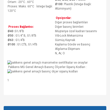
Ortam: -20°C…60°C
Ø100
: Plastik (İsteğe Bağlı:
Proses: Maks. 60°C İsteğe bağlı:
Alüminyum)
120°C
Opsiyonlar:
Diğer proses bağlantıları
Proses Bağlantısı:
Diğer basınç birimleri
Ø40 :
G1/8’’B
Müşteriye özel kadran tasarımı
Ø50 :
G1/4’’ B, G1/8’’B
Vib-Lock Mekanizma
Ø63 :
G1/4’’B
Gümüş Kaynak
Ø100 :
G1/2’’B, G1/4’’B
Kaplama Gövde ve Basınç
Algılama Ekipmanı
N, Ar, O
Pakkens MG Genel Amaçlı Basınç Ölçerler Sipariş Kodları :
1
Bu ürünün fiyat bilgisi, resim, ürün açıklamalarında ve diğer
konularda yetersiz gördüğünüz noktaları öneri formunu
Bu ürüne ilk yorumu siz yapın!
kullanarak tarafımıza iletebilirsiniz.