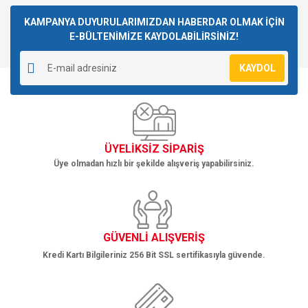
Bu ürüne ilk yorumu siz yapın!
kullanarak tarafımıza iletebilirsiniz.
Görüş ve önerileriniz için teşekkür ederiz.
KAMPANYA DUYURULARIMIZDAN HABERDAR OLMAK İÇİN
E-BÜLTENİMİZE KAYDOLABİLİRSİNİZ!
Yorum Yaz
Ürün resmi kalitesiz, bozuk veya görüntülenemiyor.
KAYDOL
Ürün açıklamasında eksik bilgiler bulunuyor.
Ürün bilgilerinde hatalar bulunuyor.
Ürün fiyatı diğer sitelerden daha pahalı.
Bu ürüne benzer farklı alternatifler olmalı.
ÜYELİKSİZ SİPARİŞ
Üye olmadan hızlı bir şekilde alışveriş yapabilirsiniz.
Gönder
GÜVENLİ ALIŞVERİŞ
Kredi Kartı Bilgileriniz 256 Bit SSL sertifikasıyla güvende.