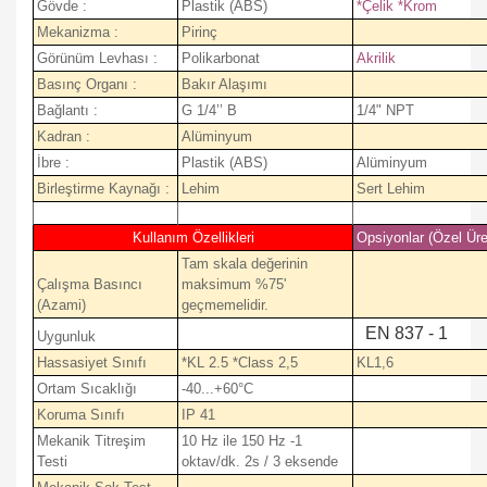
Gövde :
Plastik (ABS)
*Çelik *Krom
Mekanizma :
Pirinç
Görünüm Levhası :
Polikarbonat
Akrilik
Basınç Organı :
Bakır Alaşımı
Bağlantı :
G 1/4’’ B
1/4" NPT
Kadran :
Alüminyum
İbre :
Plastik (ABS)
Alüminyum
Birleştirme Kaynağı :
Lehim
Sert Lehim
Kullanım Özellikleri
Opsiyonlar (Özel Üre
Tam skala değerinin
Çalışma Basıncı
maksimum %75'
(Azami)
geçmemelidir.
EN 837 - 1
Uygunluk
Hassasiyet Sınıfı
*KL 2.5 *Class 2,5
KL1,6
Ortam Sıcaklığı
-40...+60°C
Koruma Sınıfı
IP 41
Mekanik Titreşim
10 Hz ile 150 Hz -1
Testi
oktav/dk. 2s / 3 eksende