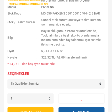
Kurutip Manometre, Basınç Ölçerler
Marka
PAKKENS
Stok Kodu
MG 050 PAKKENS 050100010404 - 2,5 BAR
Güncel stok durumunu veya teslim süresini
Stok / Teslim Süresi
sormanızı rica ederiz.
Bayisi olduğumuz PAKKENS ürünlerinde,
Toplu alımlarda özel iskonto oranlarımızla
Bilgi
indirimlerimizden faydalanmak için bizimle
iletişime geçiniz.
Fiyat
5,04 EUR + KDV
Havale
322,32 TL (%3,00 havale indirimi)
* 34,06 TL den başlayan taksitlerle!
SEÇENEKLER