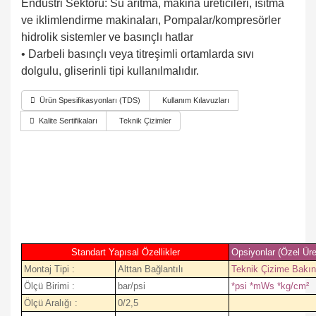
Endüstri Sektörü: Su arıtma, makina üreticileri, ısıtma
ve iklimlendirme makinaları, Pompalar/kompresörler
hidrolik sistemler ve basınçlı hatlar
• Darbeli basınçlı veya titreşimli ortamlarda sıvı
dolgulu, gliserinli tipi kullanılmalıdır.
Ürün Spesifikasyonları (TDS)
Kullanım Kılavuzları
Kalite Sertifikaları
Teknik Çizimler
Standart Yapısal Özellikler
Opsiyonlar (Özel Üre
Montaj Tipi :
Alttan Bağlantılı
Teknik Çizime Bakın
Ölçü Birimi :
bar/psi
*psi *mWs *kg/cm²
Ölçü Aralığı :
0/2,5