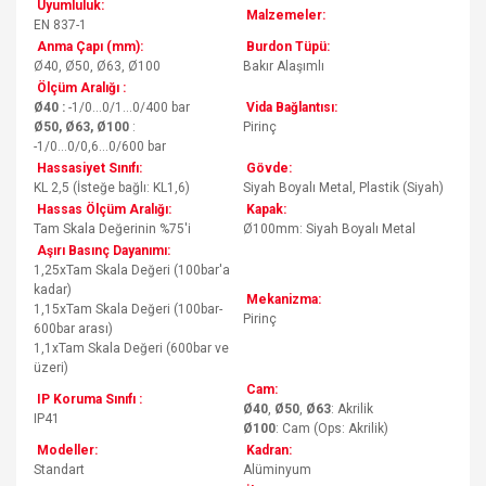
Uyumluluk:
Malzemeler:
EN 837-1
Anma Çapı (mm):
Burdon Tüpü:
Ø40, Ø50, Ø63, Ø100
Bakır Alaşımlı
Ölçüm Aralığı :
Ø40 :
-1/0...0/1...0/400 bar
Vida Bağlantısı:
Ø50, Ø63, Ø100
:
Pirinç
-1/0...0/0,6...0/600 bar
Hassasiyet Sınıfı:
Gövde:
KL 2,5 (İsteğe bağlı: KL1,6)
Siyah Boyalı Metal, Plastik (Siyah)
Hassas Ölçüm Aralığı:
Kapak:
Tam Skala Değerinin %75'i
Ø100mm: Siyah Boyalı Metal
Aşırı Basınç Dayanımı:
1,25xTam Skala Değeri (100bar'a
kadar)
Mekanizma:
1,15xTam Skala Değeri (100bar-
Pirinç
600bar arası)
1,1xTam Skala Değeri (600bar ve
üzeri)
Cam:
IP Koruma Sınıfı :
Ø40
,
Ø50
,
Ø63
: Akrilik
IP41
Ø100
: Cam (Ops: Akrilik)
Modeller:
Kadran:
Standart
Alüminyum