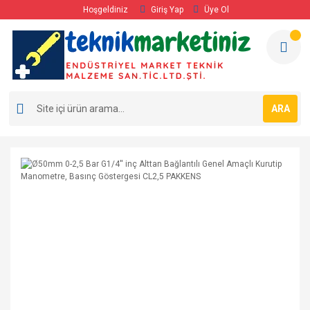
Hoşgeldiniz
Giriş Yap
Üye Ol
ARA