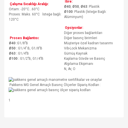
İbre:
Çalışma Sıcaklığı Aralığı:
Ø40
,
Ø50
,
Ø63
: Plastik
Ortam: -20°C…60°C
Ø100
: Plastik (İsteğe Bağlı:
Proses: Maks. 60°C İsteğe bağlı:
Alüminyum)
120°C
Opsiyonlar:
Diğer proses bağlantıları
Proses Bağlantısı:
Diğer basınç birimleri
Ø40 :
G1/8’’B
Müşteriye özel kadran tasarımı
Ø50 :
G1/4’’ B, G1/8’’B
Vib-Lock Mekanizma
Ø63 :
G1/4’’B
Gümüş Kaynak
Ø100 :
G1/2’’B, G1/4’’B
Kaplama Gövde ve Basınç
Algılama Ekipmanı
N, Ar, O
Pakkens MG Genel Amaçlı Basınç Ölçerler Sipariş Kodları :
1
Bu ürünün fiyat bilgisi, resim, ürün açıklamalarında ve diğer
konularda yetersiz gördüğünüz noktaları öneri formunu