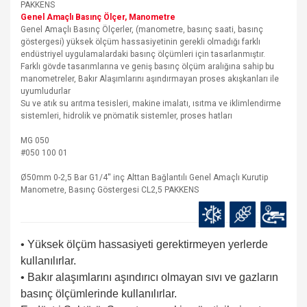
PAKKENS
Genel Amaçlı Basınç Ölçer, Manometre
Genel Amaçlı Basınç Ölçerler, (manometre, basınç saati, basınç
göstergesi) yüksek ölçüm hassasiyetinin gerekli olmadığı farklı
endüstriyel uygulamalardaki basınç ölçümleri için tasarlanmıştır.
Farklı gövde tasarımlarına ve geniş basınç ölçüm aralığına sahip bu
manometreler, Bakır Alaşımlarını aşındırmayan proses akışkanları ile
uyumludurlar
Su ve atık su arıtma tesisleri, makine imalatı, ısıtma ve iklimlendirme
sistemleri, hidrolik ve pnömatik sistemler, proses hatları
MG 050
#050 100 01
Ø50mm 0-2,5 Bar G1/4'' inç Alttan Bağlantılı Genel Amaçlı Kurutip
Manometre, Basınç Göstergesi CL2,5 PAKKENS
• Yüksek ölçüm hassasiyeti gerektirmeyen yerlerde
kullanılırlar.
• Bakır alaşımlarını aşındırıcı olmayan sıvı ve gazların
basınç ölçümlerinde kullanılırlar.