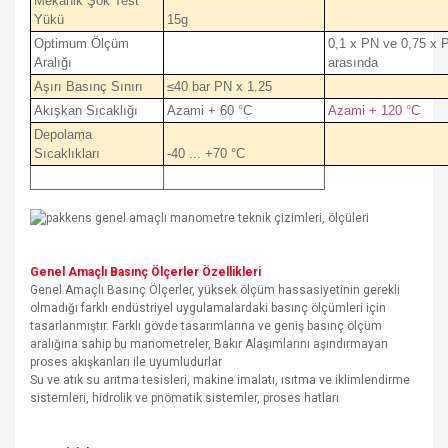
Mekanik Şok Test
Yükü
15g
Optimum Ölçüm
0,1 x PN ve 0,75 x 
Aralığı
arasında
Aşırı Basınç Sınırı
≤40 bar PN x 1.25
Akışkan Sıcaklığı
Azami + 60 °C
Azami + 120 °C
Depolama
Sıcaklıkları
-40 ... +70 °C
Genel Amaçlı Basınç Ölçerler Özellikleri
Genel Amaçlı Basınç Ölçerler, yüksek ölçüm hassasiyetinin gerekli
olmadığı farklı endüstriyel uygulamalardaki basınç ölçümleri için
tasarlanmıştır. Farklı gövde tasarımlarına ve geniş basınç ölçüm
aralığına sahip bu manometreler, Bakır Alaşımlarını aşındırmayan
proses akışkanları ile uyumludurlar
Su ve atık su arıtma tesisleri, makine imalatı, ısıtma ve iklimlendirme
sistemleri, hidrolik ve pnömatik sistemler, proses hatları