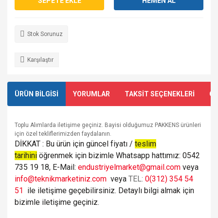
SEPETE EKLE
HEMEN AL
Stok Sorunuz
Karşılaştır
ÜRÜN BİLGİSİ
YORUMLAR
TAKSİT SEÇENEKLERİ
ÖN
Toplu Alımlarda iletişime geçiniz. Bayisi olduğumuz PAKKENS ürünleri
için özel tekliflerimizden faydalanın.
DİKKAT : Bu ürün için güncel fiyatı /
teslim
tarihini
öğrenmek için bizimle Whatsapp hattımız: 0542
735 19 18, E-Mail:
endustriyelmarket@gmail.com
veya
info@teknikmarketiniz.com
veya
TEL:
0(312) 354 54
51
ile iletişime geçebilirsiniz. Detaylı bilgi almak için
bizimle iletişime geçiniz.