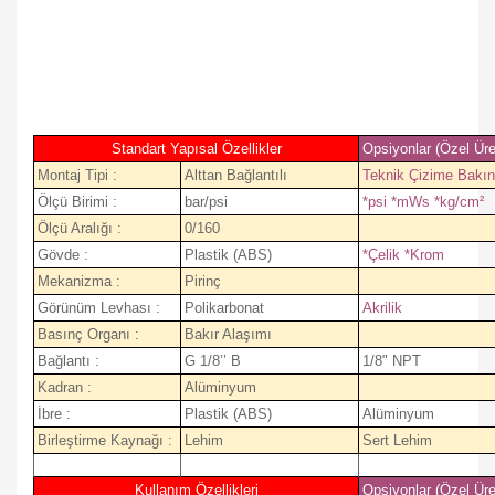
Standart Yapısal Özellikler
Opsiyonlar (Özel Üre
Montaj Tipi :
Alttan Bağlantılı
Teknik Çizime Bakın
Ölçü Birimi :
bar/psi
*psi *mWs *kg/cm²
Ölçü Aralığı :
0/160
Gövde :
Plastik (ABS)
*Çelik *Krom
Mekanizma :
Pirinç
Görünüm Levhası :
Polikarbonat
Akrilik
Basınç Organı :
Bakır Alaşımı
Bağlantı :
G 1/8’’ B
1/8" NPT
Kadran :
Alüminyum
İbre :
Plastik (ABS)
Alüminyum
Birleştirme Kaynağı :
Lehim
Sert Lehim
Kullanım Özellikleri
Opsiyonlar (Özel Üre