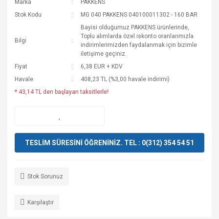
Marka
PAKKENS
Stok Kodu
MG 040 PAKKENS 040100011302 - 160 BAR
Bayisi olduğumuz PAKKENS ürünlerinde,
Toplu alımlarda özel iskonto oranlarımızla
Bilgi
indirimlerimizden faydalanmak için bizimle
iletişime geçiniz.
Fiyat
6,38 EUR + KDV
Havale
408,23 TL (%3,00 havale indirimi)
* 43,14 TL den başlayan taksitlerle!
TESLİM SÜRESİNİ ÖĞRENİNİZ. TEL : 0(312) 354 54 51
Stok Sorunuz
Karşılaştır