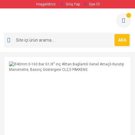
Hoşgeldiniz
Giriş Yap
Üye Ol
ARA