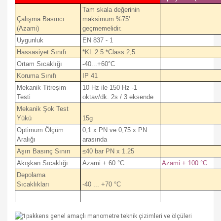
Tam skala değerinin
Çalışma Basıncı
maksimum %75'
(Azami)
geçmemelidir.
Uygunluk
EN 837 - 1
Hassasiyet Sınıfı
*KL 2.5 *Class 2,5
Ortam Sıcaklığı
-40...+60°C
Koruma Sınıfı
IP 41
Mekanik Titreşim
10 Hz ile 150 Hz -1
Testi
oktav/dk. 2s / 3 eksende
Mekanik Şok Test
Yükü
15g
Optimum Ölçüm
0,1 x PN ve 0,75 x PN
Aralığı
arasında
Aşırı Basınç Sınırı
≤40 bar PN x 1.25
Akışkan Sıcaklığı
Azami + 60 °C
Azami + 100 °C
Depolama
Sıcaklıkları
-40 ... +70 °C