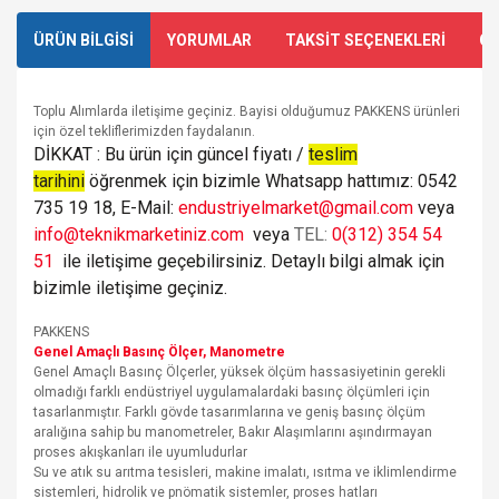
ÜRÜN BİLGİSİ
YORUMLAR
TAKSİT SEÇENEKLERİ
ÖN
Toplu Alımlarda iletişime geçiniz. Bayisi olduğumuz PAKKENS ürünleri
için özel tekliflerimizden faydalanın.
DİKKAT : Bu ürün için güncel fiyatı /
teslim
tarihini
öğrenmek için bizimle Whatsapp hattımız: 0542
735 19 18, E-Mail:
endustriyelmarket@gmail.com
veya
info@teknikmarketiniz.com
veya
TEL:
0(312) 354 54
51
ile iletişime geçebilirsiniz. Detaylı bilgi almak için
bizimle iletişime geçiniz.
PAKKENS
Genel Amaçlı Basınç Ölçer, Manometre
Genel Amaçlı Basınç Ölçerler, yüksek ölçüm hassasiyetinin gerekli
olmadığı farklı endüstriyel uygulamalardaki basınç ölçümleri için
tasarlanmıştır. Farklı gövde tasarımlarına ve geniş basınç ölçüm
aralığına sahip bu manometreler, Bakır Alaşımlarını aşındırmayan
proses akışkanları ile uyumludurlar
Su ve atık su arıtma tesisleri, makine imalatı, ısıtma ve iklimlendirme
sistemleri, hidrolik ve pnömatik sistemler, proses hatları