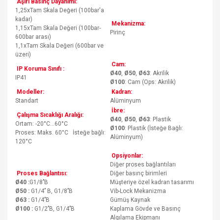
Aşırı Basınç Dayanımı:
1,25xTam Skala Değeri (100bar'a
kadar)
Mekanizma:
1,15xTam Skala Değeri (100bar-
Pirinç
600bar arası)
1,1xTam Skala Değeri (600bar ve
üzeri)
Cam:
IP Koruma Sınıfı :
Ø40
,
Ø50
,
Ø63
: Akrilik
IP41
Ø100
: Cam (Ops: Akrilik)
Modeller:
Kadran:
Standart
Alüminyum
İbre:
Çalışma Sıcaklığı Aralığı:
Ø40
,
Ø50
,
Ø63
: Plastik
Ortam: -20°C…60°C
Ø100
: Plastik (İsteğe Bağlı:
Proses: Maks. 60°C İsteğe bağlı:
Alüminyum)
120°C
Opsiyonlar:
Diğer proses bağlantıları
Proses Bağlantısı:
Diğer basınç birimleri
Ø40 :
G1/8’’B
Müşteriye özel kadran tasarımı
Ø50 :
G1/4’’ B, G1/8’’B
Vib-Lock Mekanizma
Ø63 :
G1/4’’B
Gümüş Kaynak
Ø100 :
G1/2’’B, G1/4’’B
Kaplama Gövde ve Basınç
Algılama Ekipmanı