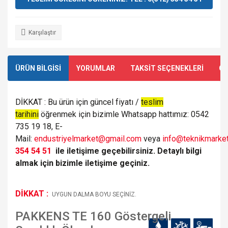
Karşılaştır
ÜRÜN BİLGİSİ
YORUMLAR
TAKSİT SEÇENEKLERİ
ÖN
DİKKAT : Bu ürün için güncel fiyatı /
teslim
tarihini
öğrenmek için bizimle Whatsapp hattımız: 0542
735 19 18, E-
Mail:
endustriyelmarket@gmail.com
veya
info@teknikmarket
354 54 51
ile iletişime geçebilirsiniz. Detaylı bilgi
almak için bizimle iletişime geçiniz.
DİKKAT :
UYGUN DALMA BOYU SEÇİNİZ.
PAKKENS TE 160 Göstergeli