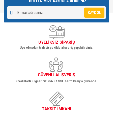
E-BÜLTENİMİZE KAYDOLABİLİRSİNİZ!
Yorum Yaz
Ürün resmi kalitesiz, bozuk veya görüntülenemiyor.
KAYDOL
Ürün açıklamasında eksik bilgiler bulunuyor.
Ürün bilgilerinde hatalar bulunuyor.
Ürün fiyatı diğer sitelerden daha pahalı.
Bu ürüne benzer farklı alternatifler olmalı.
ÜYELİKSİZ SİPARİŞ
Üye olmadan hızlı bir şekilde alışveriş yapabilirsiniz.
Gönder
GÜVENLİ ALIŞVERİŞ
Kredi Kartı Bilgileriniz 256 Bit SSL sertifikasıyla güvende.
TAKSİT İMKANI