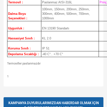
Termovil :
Paslanmaz AISI-316L
Prinç
100mm, 150mm, 200mm, 250mm,
Dalma Boyu
300mm, 400mm, 500mm, 700mm,
Seçenekleri :
1000mm
Uygunluk :
EN 13190 Standartı
Hassasiyet Sınıfı :
KL 2.0
Koruma Sınıfı :
IP 51
Depolama Sıcaklığı :
-40 C°.. +70 C°
Termoviller paslanmazdır
1
Bu ürünün fiyat bilgisi, resim, ürün açıklamalarında ve diğer
konularda yetersiz gördüğünüz noktaları öneri formunu
Bu ürüne ilk yorumu siz yapın!
kullanarak tarafımıza iletebilirsiniz.
Görüş ve önerileriniz için teşekkür ederiz.
KAMPANYA DUYURULARIMIZDAN HABERDAR OLMAK İÇİN