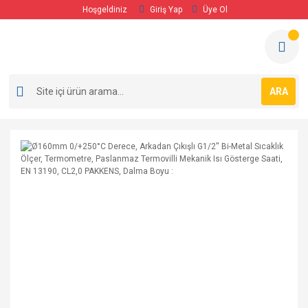
Hoşgeldiniz
Giriş Yap
Üye Ol
ARA