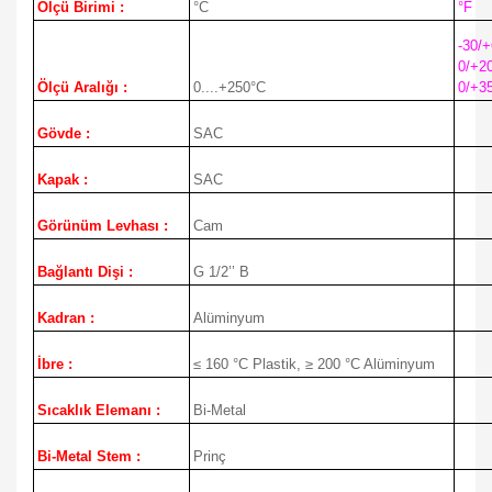
Ölçü Birimi :
°C
°F
-30/+
0/+2
Ölçü Aralığı :
0....+250°C
0/+3
Gövde :
SAC
Kapak :
SAC
Görünüm Levhası :
Cam
Bağlantı Dişi :
G 1/2’’ B
Kadran :
Alüminyum
İbre :
≤ 160 °C Plastik, ≥ 200 °C Alüminyum
Sıcaklık Elemanı :
Bi-Metal
Bi-Metal Stem :
Prinç