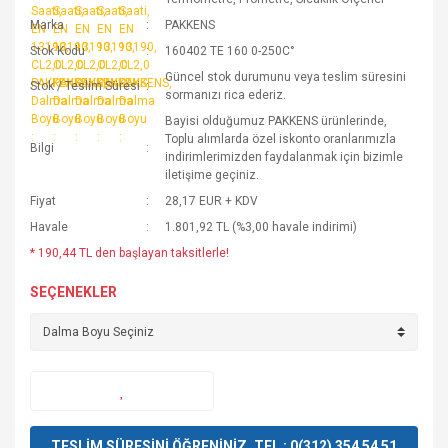
Marka
PAKKENS
Stok Kodu
160402 TE 160 0-250C°
Güncel stok durumunu veya teslim süresini
Stok / Teslim Süresi
sormanızı rica ederiz.
Bayisi olduğumuz PAKKENS ürünlerinde,
Toplu alımlarda özel iskonto oranlarımızla
Bilgi
indirimlerimizden faydalanmak için bizimle
iletişime geçiniz.
Fiyat
28,17 EUR + KDV
Havale
1.801,92 TL (%3,00 havale indirimi)
* 190,44 TL den başlayan taksitlerle!
SEÇENEKLER
TESLİM SÜRESİNİ ÖĞRENİNİZ. TEL : 0(312) 354 54 51