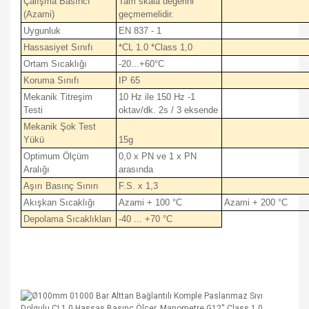
Çalışma Basıncı
Tam skala değerini
(Azami)
geçmemelidir.
Uygunluk
EN 837 - 1
Hassasiyet Sınıfı
*CL 1.0 *Class 1,0
Ortam Sıcaklığı
-20...+60°C
Koruma Sınıfı
IP 65
Mekanik Titreşim
10 Hz ile 150 Hz -1
Testi
oktav/dk. 2s / 3 eksende
Mekanik Şok Test
Yükü
15g
Optimum Ölçüm
0,0 x PN ve 1 x PN
Aralığı
arasında
Aşırı Basınç Sınırı
F.S. x 1,3
Akışkan Sıcaklığı
Azami + 100 °C
Azami + 200 °C
Depolama Sıcaklıkları
-40 ... +70 °C