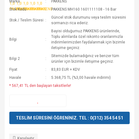
Marka
PAKKENS
Stok Kodu
PAKKENS MH160 1601111108 - 16 Bar
Güncel stok durumunu veya teslim süresini
Stok / Teslim Süresi
sormanızı rica ederiz.
Bayisi olduğumuz PAKKENS ürünlerinde,
Toplu alımlarda özel iskonto oranlarımızla
Bilgi
indirimlerimizden faydalanmak için bizimle
iletişime geçiniz.
Sitemizde bulamadığınız ve benzer tüm
Bilgi 2
ürünler için bizimle iletişime geçiniz.
Fiyat
83,83 EUR + KDV
Havale
5.368,75 TL (%3,00 havale indirimi)
* 567,41 TL den başlayan taksitlerle!
TESLİM SÜRESİNİ ÖĞRENİNİZ. TEL : 0(312) 354 54 51
Karşılaştır