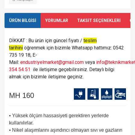
ÜRÜN BİLGİSİ
YORUMLAR
TAKSİT SEÇENEKLERİ
ÖN
DİKKAT : Bu ürün için güncel fiyatı /
teslim
tarihini
öğrenmek için bizimle Whatsapp hattımız: 0542
735 19 18, E-
Mail:
endustriyelmarket@gmail.com
veya
info@teknikmarket
354 54 51
ile iletişime geçebilirsiniz. Detaylı bilgi
almak için bizimle iletişime geçiniz.
MH 160
• Yüksek ölçüm hassasiyeti gerektiren yerlerde
kullanılırlar.
• Nikel alaşımlarını aşındırıcı olmayan sıvı ve gazların