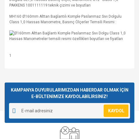
MH160 Ø160mm Alttan Bağlantılı Komple Paslanmaz Sıvı Dolgulu
Class 1,0 Hassas Manometre, Basınç Ölçerler Temsili Resmi :
1
Bu ürünün fiyat bilgisi, resim, ürün açıklamalarında ve diğer
konularda yetersiz gördüğünüz noktaları öneri formunu
Bu ürüne ilk yorumu siz yapın!
kullanarak tarafımıza iletebilirsiniz.
Görüş ve önerileriniz için teşekkür ederiz.
KAMPANYA DUYURULARIMIZDAN HABERDAR OLMAK İÇİN
E-BÜLTENİMİZE KAYDOLABİLİRSİNİZ!
Yorum Yaz
Ürün resmi kalitesiz, bozuk veya görüntülenemiyor.
KAYDOL
Ürün açıklamasında eksik bilgiler bulunuyor.
Ürün bilgilerinde hatalar bulunuyor.
Ürün fiyatı diğer sitelerden daha pahalı.