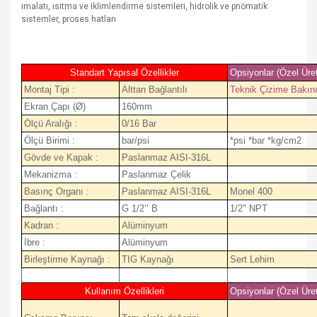
imalatı, ısıtma ve iklimlendirme sistemleri, hidrolik ve pnömatik
sistemler, proses hatları
Standart Yapısal Özellikler
Opsiyonlar (Özel Üre
Montaj Tipi :
Alttan Bağlantılı
Teknik Çizime Bakın
Ekran Çapı (Ø)
160mm
Ölçü Aralığı :
0/16 Bar
Ölçü Birimi :
bar/psi
*psi *bar *kg/cm2
Gövde ve Kapak :
Paslanmaz AISI-316L
Mekanizma :
Paslanmaz Çelik
Basınç Organı :
Paslanmaz AISI-316L
Monel 400
Bağlantı :
G 1/2’’ B
1/2" NPT
Kadran :
Alüminyum
İbre :
Alüminyum
Birleştirme Kaynağı :
TIG Kaynağı
Sert Lehim
Kullanım Özellikleri
Opsiyonlar (Özel Üre