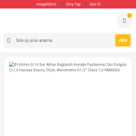
Hoşgeldiniz
Giriş Yap
Üye Ol
ARA