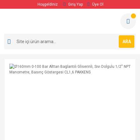
Hoşgeldiniz
Giriş Yap
Üye Ol
ARA