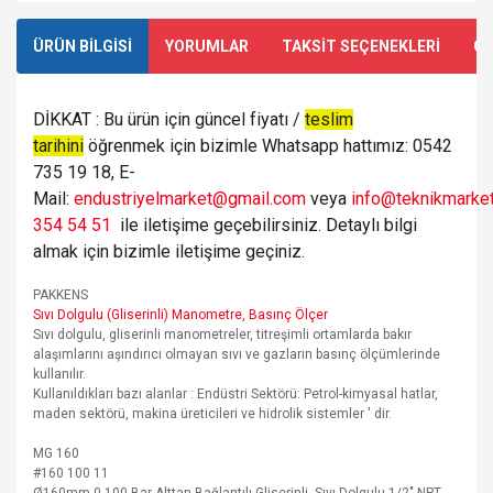
ÜRÜN BİLGİSİ
YORUMLAR
TAKSİT SEÇENEKLERİ
ÖN
DİKKAT : Bu ürün için güncel fiyatı /
teslim
tarihini
öğrenmek için bizimle Whatsapp hattımız: 0542
735 19 18, E-
Mail:
endustriyelmarket@gmail.com
veya
info@teknikmarket
354 54 51
ile iletişime geçebilirsiniz. Detaylı bilgi
almak için bizimle iletişime geçiniz.
PAKKENS
Sıvı Dolgulu (Gliserinli) Manometre, Basınç Ölçer
Sıvı dolgulu, gliserinli manometreler, titreşimli ortamlarda bakır
alaşımlarını aşındırıcı olmayan sıvı ve gazların basınç ölçümlerinde
kullanılır.
Kullanıldıkları bazı alanlar : Endüstri Sektörü: Petrol-kimyasal hatlar,
maden sektörü, makina üreticileri ve hidrolik sistemler ' dir.
MG 160
#160 100 11