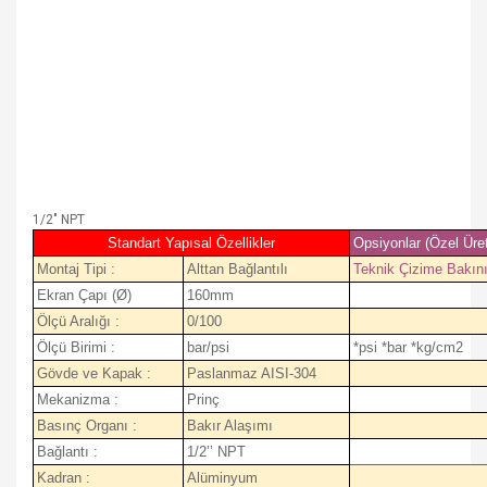
1/2" NPT
Standart Yapısal Özellikler
Opsiyonlar (Özel Üre
Montaj Tipi :
Alttan Bağlantılı
Teknik Çizime Bakın
Ekran Çapı (Ø)
160mm
Ölçü Aralığı :
0/100
Ölçü Birimi :
bar/psi
*psi *bar *kg/cm2
Gövde ve Kapak :
Paslanmaz AISI-304
Mekanizma :
Prinç
Basınç Organı :
Bakır Alaşımı
Bağlantı :
1/2’’ NPT
Kadran :
Alüminyum