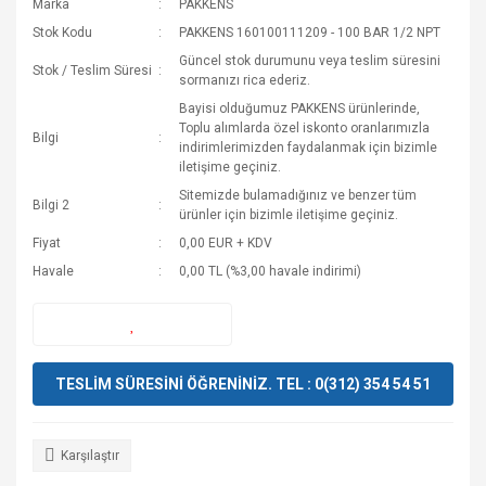
Marka
PAKKENS
Stok Kodu
PAKKENS 160100111209 - 100 BAR 1/2 NPT
Güncel stok durumunu veya teslim süresini
Stok / Teslim Süresi
sormanızı rica ederiz.
Bayisi olduğumuz PAKKENS ürünlerinde,
Toplu alımlarda özel iskonto oranlarımızla
Bilgi
indirimlerimizden faydalanmak için bizimle
iletişime geçiniz.
Sitemizde bulamadığınız ve benzer tüm
Bilgi 2
ürünler için bizimle iletişime geçiniz.
Fiyat
0,00 EUR + KDV
Havale
0,00 TL (%3,00 havale indirimi)
TESLİM SÜRESİNİ ÖĞRENİNİZ. TEL : 0(312) 354 54 51
Karşılaştır