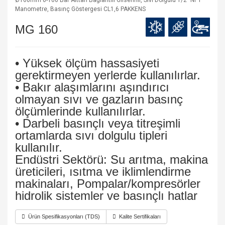
Ø160mm 0-100 Bar Alttan Bağlantılı Gliserinli, Sıvı Dolgulu 1/2" NPT
Manometre, Basınç Göstergesi CL1,6 PAKKENS
MG 160
• Yüksek ölçüm hassasiyeti
gerektirmeyen yerlerde kullanılırlar.
• Bakır alaşımlarını aşındırıcı
olmayan sıvı ve gazların basınç
ölçümlerinde kullanılırlar.
• Darbeli basınçlı veya titreşimli
ortamlarda sıvı dolgulu tipleri
kullanılır.
Endüstri Sektörü: Su arıtma, makina
üreticileri, ısıtma ve iklimlendirme
makinaları, Pompalar/kompresörler
hidrolik sistemler ve basınçlı hatlar
Ürün Spesifikasyonları (TDS)
Kalite Sertifikaları