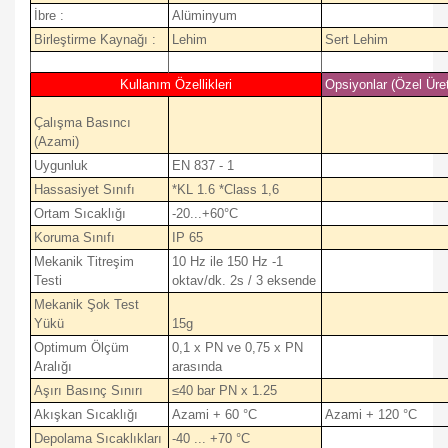
İbre :
Alüminyum
Birleştirme Kaynağı :
Lehim
Sert Lehim
Kullanım Özellikleri
Opsiyonlar (Özel Üre
Çalışma Basıncı
(Azami)
Uygunluk
EN 837 - 1
Hassasiyet Sınıfı
*KL 1.6 *Class 1,6
Ortam Sıcaklığı
-20...+60°C
Koruma Sınıfı
IP 65
Mekanik Titreşim
10 Hz ile 150 Hz -1
Testi
oktav/dk. 2s / 3 eksende
Mekanik Şok Test
Yükü
15g
Optimum Ölçüm
0,1 x PN ve 0,75 x PN
Aralığı
arasında
Aşırı Basınç Sınırı
≤40 bar PN x 1.25
Akışkan Sıcaklığı
Azami + 60 °C
Azami + 120 °C
Depolama Sıcaklıkları
-40 ... +70 °C