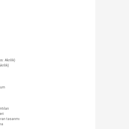
s: Akrilik)
rilik)
yum
tıları
eri
dran tasarımı
ma