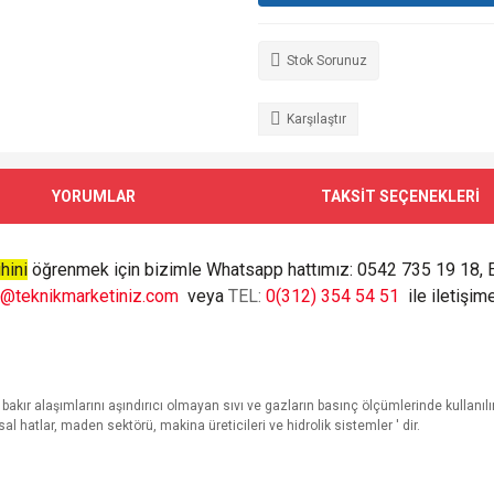
Stok Sorunuz
Karşılaştır
YORUMLAR
TAKSİT SEÇENEKLERİ
hini
öğrenmek için bizimle Whatsapp hattımız: 0542 735 19 18, 
o@teknikmarketiniz.com
veya
TEL:
0(312) 354 54 51
ile iletişime
 bakır alaşımlarını aşındırıcı olmayan sıvı ve gazların basınç ölçümlerinde kullanılır
asal hatlar, maden sektörü, makina üreticileri ve hidrolik sistemler ' dir.