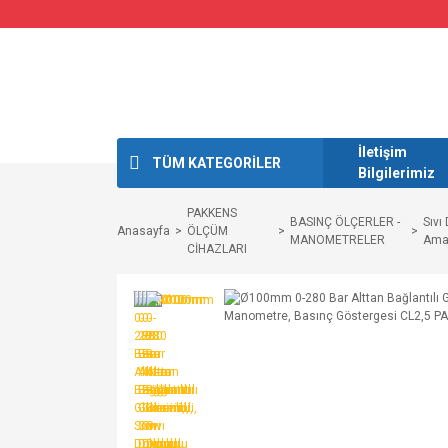
İletişim
TÜM KATEGORİLER
Bilgilerimiz
PAKKENS
BASINÇ ÖLÇERLER -
Sıvı
Anasayfa
ÖLÇÜM
MANOMETRELER
Amaç
CİHAZLARI