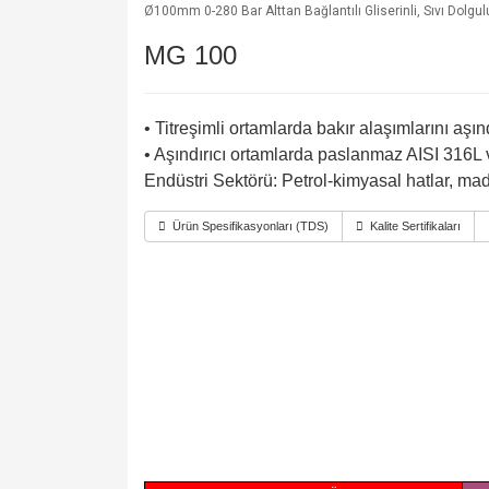
Ø100mm 0-280 Bar Alttan Bağlantılı Gliserinli, Sıvı Dol
MG 100
• Titreşimli ortamlarda bakır alaşımlarını aşın
• Aşındırıcı ortamlarda paslanmaz AISI 316L v
Endüstri Sektörü: Petrol-kimyasal hatlar, made
Ürün Spesifikasyonları (TDS)
Kalite Sertifikaları