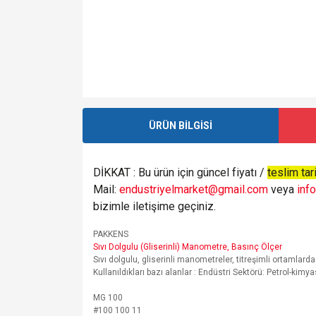
ÜRÜN BİLGİSİ
DİKKAT : Bu ürün için güncel fiyatı /
teslim tari
Mail:
endustriyelmarket@gmail.com
veya
inf
bizimle iletişime geçiniz.
PAKKENS
Sıvı Dolgulu (Gliserinli) Manometre, Basınç Ölçer
Sıvı dolgulu, gliserinli manometreler, titreşimli ortamlarda
Kullanıldıkları bazı alanlar : Endüstri Sektörü: Petrol-kimy
MG 100
#100 100 11