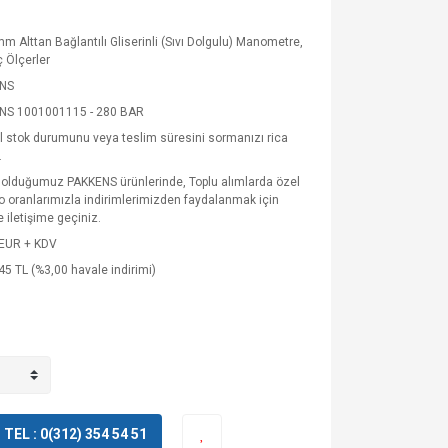
 Alttan Bağlantılı Gliserinli (Sıvı Dolgulu) Manometre,
 Ölçerler
NS
NS 1001001115 - 280 BAR
 stok durumunu veya teslim süresini sormanızı rica
.
 olduğumuz PAKKENS ürünlerinde, Toplu alımlarda özel
o oranlarımızla indirimlerimizden faydalanmak için
e iletişime geçiniz.
 EUR + KDV
45 TL (%3,00 havale indirimi)
EL : 0(312) 354 54 51