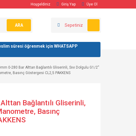
Hoşgeldiniz
Giriş Yap
Üye Ol
ARA
Sepetiniz
/ teslim süresi öğrenmek için WHATSAPP
m 0-280 Bar Alttan Bağlantılı Gliserinli, Sıvı Dolgulu G1/2''
metre, Basınç Göstergesi CL2,5 PAKKENS
ttan Bağlantılı Gliserinli,
 Manometre, Basınç
PAKKENS