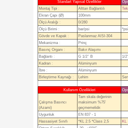
Standart Yapısal Özellikler
Ops
Montaj Tipi :
Alttan Bağlantılı
Tek
Ekran Çapı (Ø)
100mm
Ölçü Aralığı :
0/280
Ölçü Birimi :
bar/psi
*ps
Gövde ve Kapak :
Paslanmaz AISI-304
Mekanizma :
Prinç
Basınç Organı :
Bakır Alaşımı
Bağlantı :
G 1/2’’ B
1/2
Kadran :
Alüminyum
İbre :
Alüminyum
Birleştirme Kaynağı :
Lehim
Ser
Kullanım Özellikleri
Ops
Tam skala değerinin
Çalışma Basıncı
maksimum %75'
(Azami)
geçmemelidir.
Uygunluk
EN 837 - 1
Hassasiyet Sınıfı
*KL 2.5 *Class 2,5
KL 