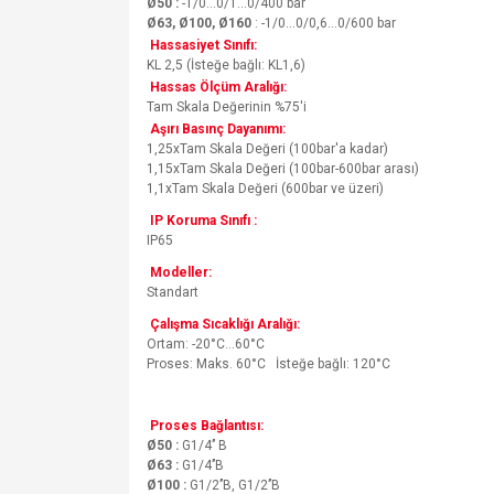
Ø50 :
-1/0...0/1...0/400 bar
Ø63, Ø100, Ø160
: -1/0...0/0,6...0/600 bar
Hassasiyet Sınıfı:
KL 2,5 (İsteğe bağlı: KL1,6)
Hassas Ölçüm Aralığı:
Tam Skala Değerinin %75'i
Aşırı Basınç Dayanımı:
1,25xTam Skala Değeri (100bar'a kadar)
1,15xTam Skala Değeri (100bar-600bar arası)
1,1xTam Skala Değeri (600bar ve üzeri)
IP Koruma Sınıfı :
IP65
Modeller:
Standart
Çalışma Sıcaklığı Aralığı:
Ortam: -20°C…60°C
Proses: Maks. 60°C İsteğe bağlı: 120°C
Proses Bağlantısı:
Ø50 :
G1/4’’ B
Ø63 :
G1/4’’B
Ø100 :
G1/2’’B, G1/2’’B