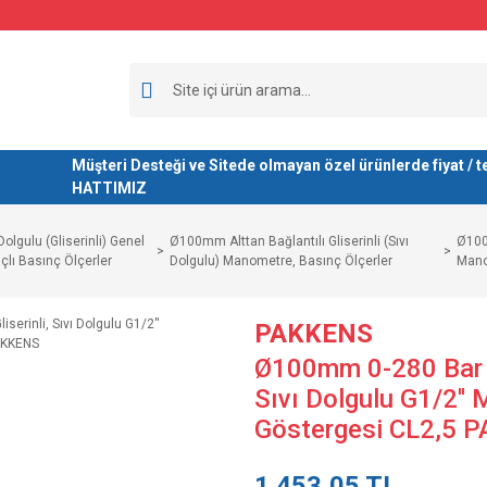
Müşteri Desteği ve Sitede olmayan özel ürünlerde fiyat 
HATTIMIZ
 Dolgulu (Gliserinli) Genel
Ø100mm Alttan Bağlantılı Gliserinli (Sıvı
Ø100m
lı Basınç Ölçerler
Dolgulu) Manometre, Basınç Ölçerler
Mano
PAKKENS
Ø100mm 0-280 Bar Al
Sıvı Dolgulu G1/2''
Göstergesi CL2,5 
1.453,05 TL