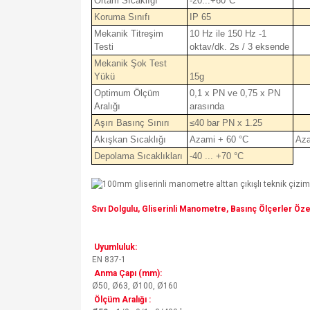
Ortam Sıcaklığı
-20...+60°C
Koruma Sınıfı
IP 65
Mekanik Titreşim
10 Hz ile 150 Hz -1
Testi
oktav/dk. 2s / 3 eksende
Mekanik Şok Test
Yükü
15g
Optimum Ölçüm
0,1 x PN ve 0,75 x PN
Aralığı
arasında
Aşırı Basınç Sınırı
≤40 bar PN x 1.25
Akışkan Sıcaklığı
Azami + 60 °C
Aza
Depolama Sıcaklıkları
-40 ... +70 °C
Sıvı Dolgulu, Gliserinli Manometre, Basınç Ölçerler Özel
Uyumluluk:
EN 837-1
Anma Çapı (mm):
Ø50, Ø63, Ø100, Ø160
Ölçüm Aralığı :