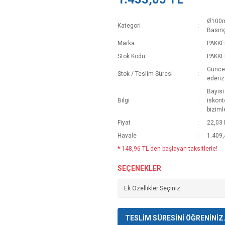
Ø100mm
Kategori
Basınç
Marka
PAKKE
Stok Kodu
PAKKE
Güncel
Stok / Teslim Süresi
ederiz
Bayisi
Bilgi
iskont
biziml
Fiyat
22,03
Havale
1.409,
* 148,96 TL den başlayan taksitlerle!
SEÇENEKLER
TESLİM SÜRESİNİ ÖĞRENİNİZ. T