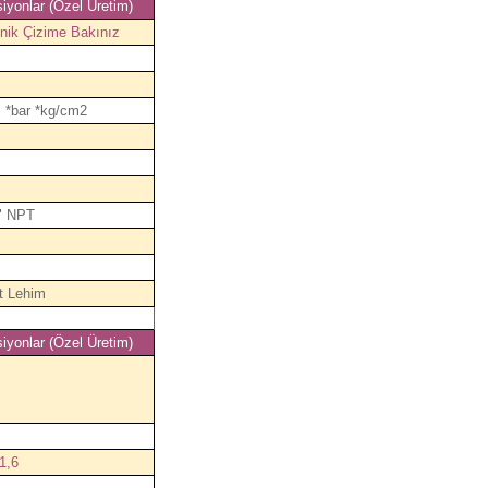
iyonlar (Özel Üretim)
nik Çizime Bakınız
i *bar *kg/cm2
" NPT
t Lehim
iyonlar (Özel Üretim)
1,6