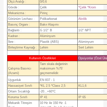
Ölçü Aralığı :
0/0,6
Gövde :
Çelik
*Çelik *Krom
Mekanizma :
Pirinç
Görünüm Levhası :
Polikarbonat
Akrilik
Basınç Organı :
Bakır Alaşımı
Bağlantı :
G 1/2’’ B
1/2" NPT
Kadran :
Alüminyum
İbre :
Plastik (ABS)
Alüminyum
Birleştirme Kaynağı :
Lehim
Sert Lehim
Kullanım Özellikleri
Opsiyonlar (Özel Üre
Tam skala değerinin
Çalışma Basıncı
maksimum %75'
(Azami)
geçmemelidir.
Uygunluk
EN 837 - 1
Hassasiyet Sınıfı
*KL 2.5 *Class 2,5
KL1,6
Ortam Sıcaklığı
-20...+60°C
Koruma Sınıfı
IP 41
IP 65
Mekanik Titreşim
10 Hz ile 150 Hz -1