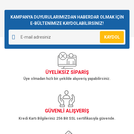
konularda yetersiz gördüğünüz noktaları öneri formunu
Bu ürüne ilk yorumu siz yapın!
kullanarak tarafımıza iletebilirsiniz.
Görüş ve önerileriniz için teşekkür ederiz.
KAMPANYA DUYURULARIMIZDAN HABERDAR OLMAK İÇİN
E-BÜLTENİMİZE KAYDOLABİLİRSİNİZ!
Yorum Yaz
Ürün resmi kalitesiz, bozuk veya görüntülenemiyor.
KAYDOL
Ürün açıklamasında eksik bilgiler bulunuyor.
Ürün bilgilerinde hatalar bulunuyor.
Ürün fiyatı diğer sitelerden daha pahalı.
Bu ürüne benzer farklı alternatifler olmalı.
ÜYELİKSİZ SİPARİŞ
Üye olmadan hızlı bir şekilde alışveriş yapabilirsiniz.
Gönder
GÜVENLİ ALIŞVERİŞ
Kredi Kartı Bilgileriniz 256 Bit SSL sertifikasıyla güvende.