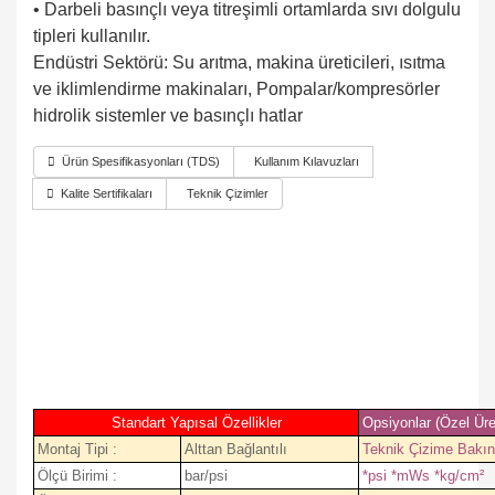
• Darbeli basınçlı veya titreşimli ortamlarda sıvı dolgulu
tipleri kullanılır.
Endüstri Sektörü: Su arıtma, makina üreticileri, ısıtma
ve iklimlendirme makinaları, Pompalar/kompresörler
hidrolik sistemler ve basınçlı hatlar
Ürün Spesifikasyonları (TDS)
Kullanım Kılavuzları
Kalite Sertifikaları
Teknik Çizimler
Standart Yapısal Özellikler
Opsiyonlar (Özel Üre
Montaj Tipi :
Alttan Bağlantılı
Teknik Çizime Bakın
Ölçü Birimi :
bar/psi
*psi *mWs *kg/cm²