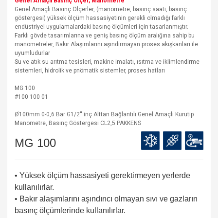
Genel Amaçlı Basınç Ölçer, Manometre
Genel Amaçlı Basınç Ölçerler, (manometre, basınç saati, basınç
göstergesi) yüksek ölçüm hassasiyetinin gerekli olmadığı farklı
endüstriyel uygulamalardaki basınç ölçümleri için tasarlanmıştır.
Farklı gövde tasarımlarına ve geniş basınç ölçüm aralığına sahip bu
manometreler, Bakır Alaşımlarını aşındırmayan proses akışkanları ile
uyumludurlar
Su ve atık su arıtma tesisleri, makine imalatı, ısıtma ve iklimlendirme
sistemleri, hidrolik ve pnömatik sistemler, proses hatları
MG 100
#100 100 01
Ø100mm 0-0,6 Bar G1/2'' inç Alttan Bağlantılı Genel Amaçlı Kurutip
Manometre, Basınç Göstergesi CL2,5 PAKKENS
MG 100
• Yüksek ölçüm hassasiyeti gerektirmeyen yerlerde
kullanılırlar.
• Bakır alaşımlarını aşındırıcı olmayan sıvı ve gazların
basınç ölçümlerinde kullanılırlar.