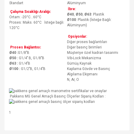
Standart
Alüminyum
İbre:
Çalışma Sıcaklığı Aralığı:
Ø40
,
Ø50
,
Ø63
: Plastik
Ortam: -20°C…60°C
Ø100
: Plastik (İsteğe Bağlı:
Proses: Maks. 60°C İsteğe bağlı:
Alüminyum)
120°C
Opsiyonlar:
Diğer proses bağlantıları
Proses Bağlantısı:
Diğer basınç birimleri
Ø40 :
G1/8’’B
Müşteriye özel kadran tasarımı
Ø50 :
G1/4’’ B, G1/8’’B
Vib-Lock Mekanizma
Ø63 :
G1/4’’B
Gümüş Kaynak
Ø100 :
G1/2’’B, G1/4’’B
Kaplama Gövde ve Basınç
Algılama Ekipmanı
N, Ar, O
Pakkens MG Genel Amaçlı Basınç Ölçerler Sipariş Kodları :
1
Bu ürünün fiyat bilgisi, resim, ürün açıklamalarında ve diğer