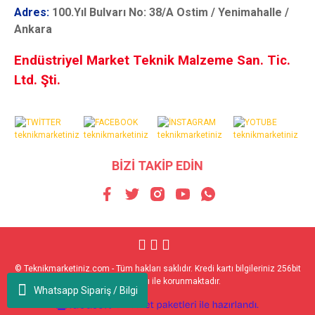
Adres:
100.Yıl Bulvarı No: 38/A Ostim / Yenimahalle /
Ankara
Endüstriyel Market Teknik Malzeme San. Tic.
Ltd. Şti.
BİZİ TAKİP EDİN
© Teknikmarketiniz.com - Tüm hakları saklıdır. Kredi kartı bilgileriniz 256bit
SSL sertifikası ile korunmaktadır.
Whatsapp Sipariş / Bilgi
ile
ideasoft
e-