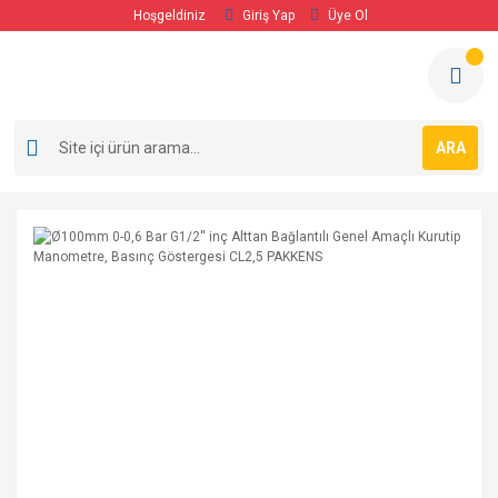
Hoşgeldiniz
Giriş Yap
Üye Ol
ARA