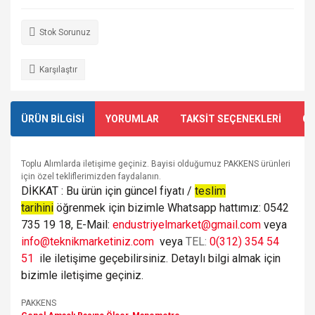
Stok Sorunuz
Karşılaştır
ÜRÜN BİLGİSİ
YORUMLAR
TAKSİT SEÇENEKLERİ
ÖN
Toplu Alımlarda iletişime geçiniz. Bayisi olduğumuz PAKKENS ürünleri
için özel tekliflerimizden faydalanın.
DİKKAT : Bu ürün için güncel fiyatı /
teslim
tarihini
öğrenmek için bizimle Whatsapp hattımız: 0542
735 19 18, E-Mail:
endustriyelmarket@gmail.com
veya
info@teknikmarketiniz.com
veya
TEL:
0(312) 354 54
51
ile iletişime geçebilirsiniz. Detaylı bilgi almak için
bizimle iletişime geçiniz.
PAKKENS