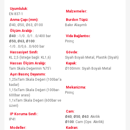
Uyumluluk:
Malzemeler:
EN 837-1
Anma Çapı (mm):
Burdon Tüpü:
Ø40, Ø50, Ø63, Ø100
Bakır Alaşımlı
Ölçüm Aralığı :
Ø40 :
-1/0...0/1...0/400 bar
Vida Bağlantısı:
Ø50, Ø63, Ø100
:
Pirinç
-1/0...0/0,6...0/600 bar
Hassasiyet Sınıfı:
Gövde:
KL 2,5 (İsteğe bağlı: KL1,6)
Siyah Boyalı Metal, Plastik (Siyah)
Hassas Ölçüm Aralığı:
Kapak:
Tam Skala Değerinin %75'i
Ø100mm: Siyah Boyalı Metal
Aşırı Basınç Dayanımı:
1,25xTam Skala Değeri (100bar'a
kadar)
Mekanizma:
1,15xTam Skala Değeri (100bar-
Pirinç
600bar arası)
1,1xTam Skala Değeri (600bar ve
üzeri)
Cam:
IP Koruma Sınıfı :
Ø40
,
Ø50
,
Ø63
: Akrilik
IP41
Ø100
: Cam (Ops: Akrilik)
Modeller:
Kadran: