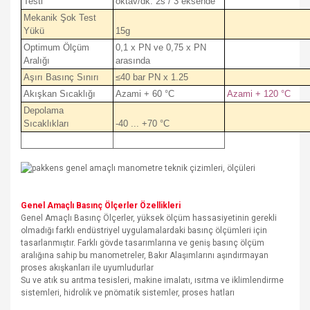
Testi
oktav/dk. 2s / 3 eksende
Mekanik Şok Test
Yükü
15g
Optimum Ölçüm
0,1 x PN ve 0,75 x PN
Aralığı
arasında
Aşırı Basınç Sınırı
≤40 bar PN x 1.25
Akışkan Sıcaklığı
Azami + 60 °C
Azami + 120 °C
Depolama
Sıcaklıkları
-40 ... +70 °C
Genel Amaçlı Basınç Ölçerler Özellikleri
Genel Amaçlı Basınç Ölçerler, yüksek ölçüm hassasiyetinin gerekli
olmadığı farklı endüstriyel uygulamalardaki basınç ölçümleri için
tasarlanmıştır. Farklı gövde tasarımlarına ve geniş basınç ölçüm
aralığına sahip bu manometreler, Bakır Alaşımlarını aşındırmayan
proses akışkanları ile uyumludurlar
Su ve atık su arıtma tesisleri, makine imalatı, ısıtma ve iklimlendirme
sistemleri, hidrolik ve pnömatik sistemler, proses hatları