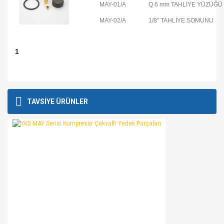
MAY-01/A
Q 6 mm TAHLİYE YÜZÜĞÜ
MAY-02/A
1/8” TAHLİYE SOMUNU
1
Bu ürünün fiyat bilgisi, resim, ürün açıklamalarında ve diğer
konularda yetersiz gördüğünüz noktaları öneri formunu
Bu ürüne ilk yorumu siz yapın!
TAVSİYE ÜRÜNLER
kullanarak tarafımıza iletebilirsiniz.
Görüş ve önerileriniz için teşekkür ederiz.
Yorum Yaz
Ürün resmi kalitesiz, bozuk veya görüntülenemiyor.
Ürün açıklamasında eksik bilgiler bulunuyor.
Ürün bilgilerinde hatalar bulunuyor.
Ürün fiyatı diğer sitelerden daha pahalı.
Bu ürüne benzer farklı alternatifler olmalı.