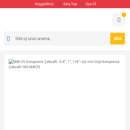
Hoşgeldiniz
Giriş Yap
Üye Ol
ARA