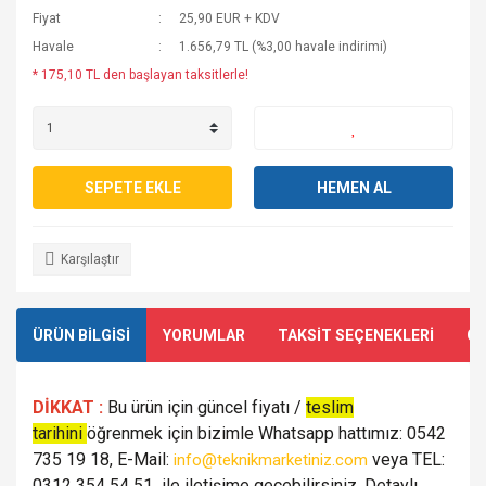
Fiyat
25,90 EUR + KDV
Havale
1.656,79 TL (%3,00 havale indirimi)
* 175,10 TL den başlayan taksitlerle!
SEPETE EKLE
HEMEN AL
Karşılaştır
ÜRÜN BİLGİSİ
YORUMLAR
TAKSİT SEÇENEKLERİ
ÖN
DİKKAT :
Bu ürün için güncel fiyatı /
teslim
tarihini
öğrenmek için bizimle Whatsapp hattımız: 0542
735 19 18, E-Mail:
veya TEL:
info@teknikmarketiniz.com
0312 354 54 51 ile iletişime geçebilirsiniz. Detaylı