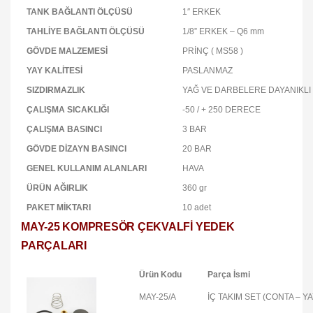
TANK BAĞLANTI ÖLÇÜSÜ
1″ ERKEK
TAHLİYE BAĞLANTI ÖLÇÜSÜ
1/8” ERKEK – Q6 mm
GÖVDE MALZEMESİ
PRİNÇ ( MS58 )
YAY KALİTESİ
PASLANMAZ
SIZDIRMAZLIK
YAĞ VE DARBELERE DAYANIKLI 
ÇALIŞMA SICAKLIĞI
-50 / + 250 DERECE
ÇALIŞMA BASINCI
3 BAR
GÖVDE DİZAYN BASINCI
20 BAR
GENEL KULLANIM ALANLARI
HAVA
ÜRÜN AĞIRLIK
360 gr
PAKET MİKTARI
10 adet
MAY-25 KOMPRESÖR ÇEKVALFİ YEDEK
PARÇALARI
Ürün Kodu
Parça İsmi
MAY-25/A
İÇ TAKIM SET (CONTA – Y