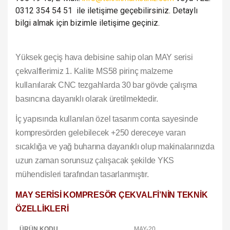
0312 354 54 51 ile iletişime geçebilirsiniz. Detaylı
bilgi almak için bizimle iletişime geçiniz.
Yüksek geçiş hava debisine sahip olan MAY serisi
çekvalflerimiz 1. Kalite MS58 pirinç malzeme
kullanılarak CNC tezgahlarda 30 bar gövde çalışma
basıncına dayanıklı olarak üretilmektedir.
İç yapısında kullanılan özel tasarım conta sayesinde
kompresörden gelebilecek +250 dereceye varan
sıcaklığa ve yağ buharına dayanıklı olup makinalarınızda
uzun zaman sorunsuz çalışacak şekilde YKS
mühendisleri tarafından tasarlanmıştır.
MAY SERİSİ KOMPRESÖR ÇEKVALFİ’NİN TEKNİK
ÖZELLİKLERİ
ÜRÜN KODU
MAY-20