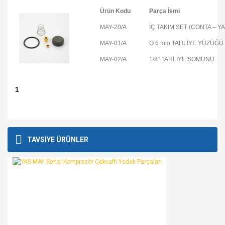
Ürün Kodu
Parça İsmi
MAY-20/A
İÇ TAKIM SET (CONTA – Y
MAY-01/A
Q 6 mm TAHLİYE YÜZÜĞÜ
MAY-02/A
1/8” TAHLİYE SOMUNU
1
Bu ürünün fiyat bilgisi, resim, ürün açıklamalarında ve diğer
konularda yetersiz gördüğünüz noktaları öneri formunu
Bu ürüne ilk yorumu siz yapın!
TAVSİYE ÜRÜNLER
kullanarak tarafımıza iletebilirsiniz.
Görüş ve önerileriniz için teşekkür ederiz.
Yorum Yaz
Ürün resmi kalitesiz, bozuk veya görüntülenemiyor.
Ürün açıklamasında eksik bilgiler bulunuyor.
Ürün bilgilerinde hatalar bulunuyor.
Ürün fiyatı diğer sitelerden daha pahalı.