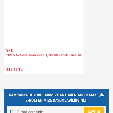
Bu ürüne benzer farklı alternatifler olmalı.
Gönder
YKS
YKS MAY Serisi Kompresör Çekvalfi Yedek Parçaları
237,67 TL
KAMPANYA DUYURULARIMIZDAN HABERDAR OLMAK İÇİN
E-BÜLTENİMİZE KAYDOLABİLİRSİNİZ!
KAYDOL