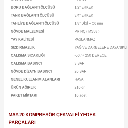
BORU BAĞLANTI ÖLÇÜSÜ
1/2″ ERKEK
TANK BAĞLANTI ÖLÇÜSÜ
3/4″ ERKEK
TAHLİYE BAĞLANTI ÖLÇÜSÜ
1/8” DİŞİ – Q6 mm
GÖVDE MALZEMESİ
PRİNÇ ( MS58 )
YAY KALİTESİ
PASLANMAZ
SIZDIRMAZLIK
YAĞ VE DARBELERE DAYANIKLI 
ÇALIŞMA SICAKLIĞI
-50 / + 250 DERECE
ÇALIŞMA BASINCI
3 BAR
GÖVDE DİZAYN BASINCI
20 BAR
GENEL KULLANIM ALANLARI
HAVA
ÜRÜN AĞIRLIK
210 gr
PAKET MİKTARI
10 adet
MAY-20 KOMPRESÖR ÇEKVALFİ YEDEK
PARÇALARI