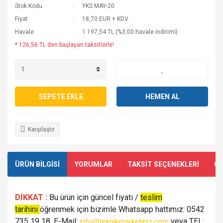
Stok Kodu
YKS MAY-20
Fiyat
18,70 EUR + KDV
Havale
1.197,54 TL (%3,00 havale indirimi)
* 126,56 TL den başlayan taksitlerle!
SEPETE EKLE
HEMEN AL
Karşılaştır
ÜRÜN BİLGİSİ
YORUMLAR
TAKSİT SEÇENEKLERİ
ÖN
DİKKAT :
Bu ürün için güncel fiyatı /
teslim
tarihini
öğrenmek için bizimle Whatsapp hattımız: 0542
735 19 18, E-Mail:
veya TEL:
info@teknikmarketiniz.com