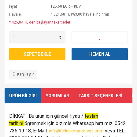
Fiyat
125,60 EUR + KDV
Havale
4.021,68 TL (%3,00 havale indirimi)
* 425,04 TL den başlayan taksitlerle!
SEPETE EKLE
HEMEN AL
Karşılaştır
ÜRÜN BİLGİSİ
YORUMLAR
TAKSİT SEÇENEKLERİ
ÖN
DİKKAT : Bu ürün için güncel fiyatı /
teslim
tarihini
öğrenmek için bizimle Whatsapp hattımız: 0542
735 19 18, E-Mail:
veya TEL:
info@teknikmarketiniz.com