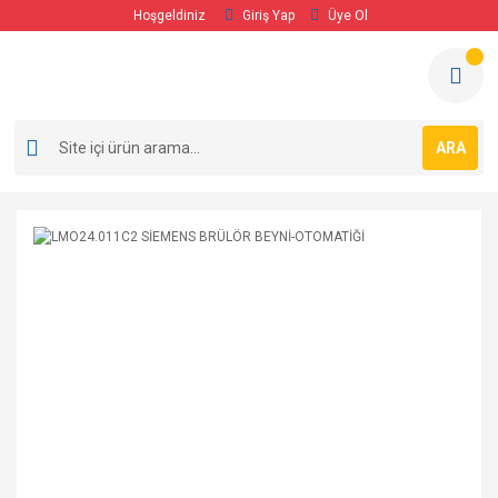
Hoşgeldiniz
Giriş Yap
Üye Ol
ARA