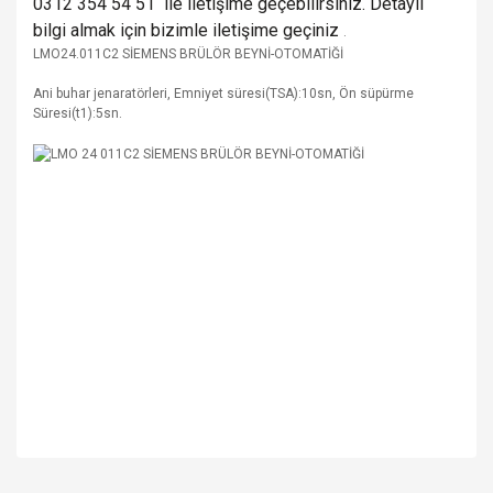
0312 354 54 51 ile iletişime geçebilirsiniz. Detaylı
bilgi almak için bizimle iletişime geçiniz
.
LMO24.011C2 SİEMENS BRÜLÖR BEYNİ-OTOMATİĞİ
Ani buhar jenaratörleri, Emniyet süresi(TSA):10sn, Ön süpürme
Süresi(t1):5sn.
Bu ürünün fiyat bilgisi, resim, ürün açıklamalarında ve diğer
konularda yetersiz gördüğünüz noktaları öneri formunu