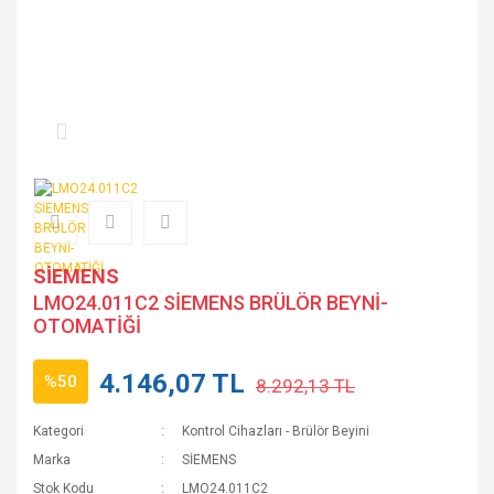
SİEMENS
LMO24.011C2 SİEMENS BRÜLÖR BEYNİ-
OTOMATİĞİ
4.146,07 TL
%50
8.292,13 TL
Kategori
Kontrol Cihazları - Brülör Beyini
Marka
SİEMENS
Stok Kodu
LMO24.011C2