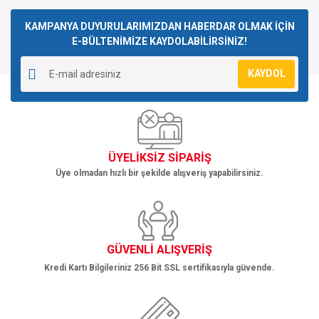
Bu ürüne ilk yorumu siz yapın!
kullanarak tarafımıza iletebilirsiniz.
Görüş ve önerileriniz için teşekkür ederiz.
KAMPANYA DUYURULARIMIZDAN HABERDAR OLMAK İÇİN
E-BÜLTENİMİZE KAYDOLABİLİRSİNİZ!
Yorum Yaz
Ürün resmi kalitesiz, bozuk veya görüntülenemiyor.
KAYDOL
Ürün açıklamasında eksik bilgiler bulunuyor.
Ürün bilgilerinde hatalar bulunuyor.
Ürün fiyatı diğer sitelerden daha pahalı.
Bu ürüne benzer farklı alternatifler olmalı.
ÜYELİKSİZ SİPARİŞ
Üye olmadan hızlı bir şekilde alışveriş yapabilirsiniz.
Gönder
GÜVENLİ ALIŞVERİŞ
Kredi Kartı Bilgileriniz 256 Bit SSL sertifikasıyla güvende.