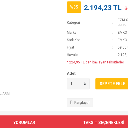
2.194,23 TL
%35
3
EZM-XX
Kategori
9935, 
Marka
EMKO 
Stok Kodu
EMKO 
Fiyat
59,00
Havale
2.128,
* 224,95 TL den başlayan taksitlerle!
Adet
SEPETE EKLE
ALARMI
Karşılaştır
YORUMLAR
TAKSİT SEÇENEKLERİ