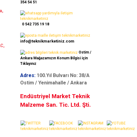
354 54 51
a,
0 542 735 19 18
info@teknikmarketiniz.com
AC,
Ostim /
Ankara Mağazamızın Konum Bilgisi için
Tıklayınız
Adres:
100.Yıl Bulvarı No: 38/A
Ostim / Yenimahalle / Ankara
Endüstriyel Market Teknik
Malzeme San. Tic. Ltd. Şti.