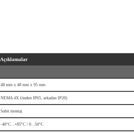
Açıklamalar
48 mm x 48 mm x 95 mm
NEMA 4X (önden IP65, arkadan IP20)
Sabit montaj
-40°C...+85°C / 0...50°C