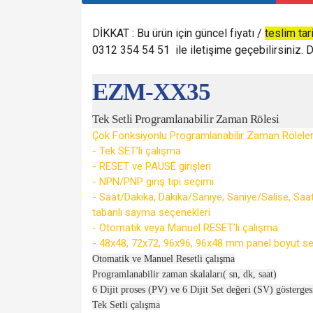
DİKKAT : Bu ürün için güncel fiyatı /
teslim tar
0312 354 54 51 ile iletişime geçebilirsiniz. De
EZM-XX35
Tek Setli Programlanabilir Zaman Rölesi
Çok Fonksiyonlu Programlanabilir Zaman Röleler
- Tek SET’li çalışma
- RESET ve PAUSE girişleri
- NPN/PNP giriş tipi seçimi
- Saat/Dakika, Dakika/Saniye, Saniye/Salise, Saat
tabanlı sayma seçenekleri
- Otomatik veya Manuel RESET’li çalışma
- 48x48, 72x72, 96x96, 96x48 mm panel boyut se
Otomatik ve Manuel Resetli çalışma
Programlanabilir zaman skalaları( sn, dk, saat)
6 Dijit proses (PV) ve 6 Dijit Set değeri (SV) gösterges
Tek Setli çalışma