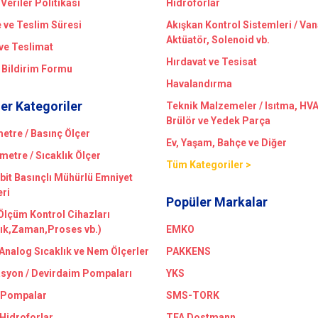
 Veriler Politikası
Hidroforlar
ve Teslim Süresi
Akışkan Kontrol Sistemleri / Van
Aktüatör, Solenoid vb.
ve Teslimat
Hırdavat ve Tesisat
 Bildirim Formu
Havalandırma
er Kategoriler
Teknik Malzemeler / Isıtma, HV
Brülör ve Yedek Parça
tre / Basınç Ölçer
Ev, Yaşam, Bahçe ve Diğer
etre / Sıcaklık Ölçer
Tüm Kategoriler >
bit Basınçlı Mühürlü Emniyet
eri
Popüler Markalar
 Ölçüm Kontrol Cihazları
lık,Zaman,Proses vb.)
EMKO
/Analog Sıcaklık ve Nem Ölçerler
PAKKENS
asyon / Devirdaim Pompaları
YKS
 Pompalar
SMS-TORK
 Hidroforlar
TFA Dostmann