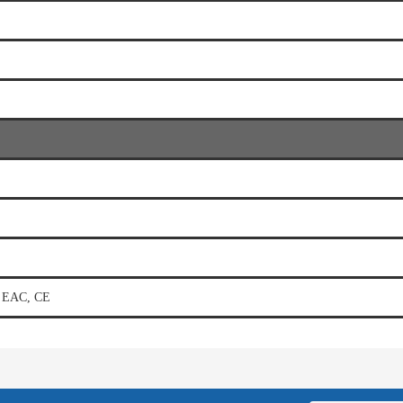
EAC, CE
e diğer konularda yetersiz gördüğünüz noktaları öneri formunu kullanarak tarafımı
Bu ürüne ilk yorumu siz yapın!