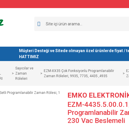
Müşteri Desteği ve Sitede olmayan özel ürünlerde fiyat 
HATTIMIZ
Sayıcılar ve
EZM-XX35 Çok Fonksiyonlu Programlanabilir
E
L
Zaman
Zaman Röleleri, 9935, 7735, 4435 ,4935
Z
RI
Röleleri
EMKO ELEKTRONİ
EZM-4435.5.00.0.1/
Programlanabilir Zam
230 Vac Beslemeli