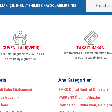
r.
K İÇİN E-BÜLTENİMİZE KAYDOLABİLİRSİNİZ!
Yorum Yaz
GÜVENLİ ALIŞVERİŞ
TAKSİT İMKANI
Tüm Kartlara 12 aya varan taksit imk
edi Kartı Bilgileriniz 256 Bit SSL
alışveriş yapabilirsiniz.
sertifikasıyla güvende.
Gönder
eriş
Ana Kategoriler
li Satış Sözleşmesi
EMKO Dijital Kontrol Cihazları
k ve Güvenlik
PAKKENS Ölçüm Cihazları
e İade
Pompalar, Sirkülasyon, Dalgıç v