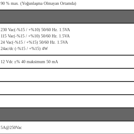
90 % max. (Yoğunlaşma Olmayan Ortamda)
230 Vac(-%15 / +%10) 50/60 Hz. 1.5VA
115 Vac(-%15 / +%10) 50/60 Hz. 1.5VA
24 Vac(-%15 / +%15) 50/60 Hz. 1.5VA
24ac/dc (-%15 / +%15) 4W
12 Vdc ±% 40 maksimum 50 mA
5A@250Vac