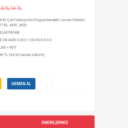
.375,74 TL
35 Çok Fonksiyonlu Programlanabilir Zaman Röleleri,
7735, 4435 ,4935
ELEKTRONİK
EZM-4435.5.00.0.1/00.00/0.0.0.0
 USD + KDV
40 TL (%3,00 havale indirimi)
HEMEN AL
ÖNERİLERİNİZ