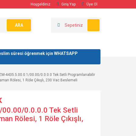
Hoşgeldiniz
Giriş Yap
Üye Ol
ARA
Sepetiniz
/ teslim süresi öğrenmek için WHATSAPP
ZM-4435.5.00.0.1/00.00/0.0.0.0 Tek Setli Programlanabilir
aman Rölesi, 1 Röle Çıkışlı, 230 Vac Beslemeli
K
00.00/0.0.0.0 Tek Setli
an Rölesi, 1 Röle Çıkışlı,