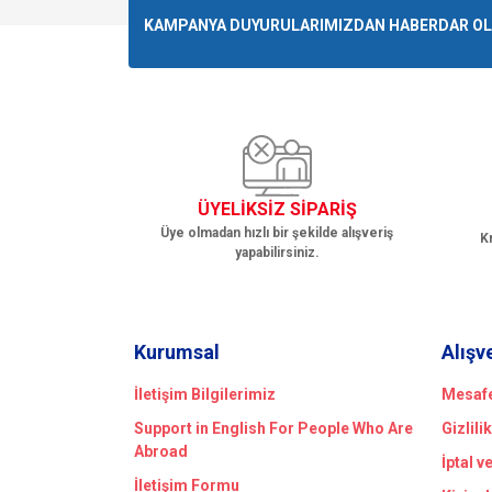
Ürün resmi kalitesiz, bozuk veya görüntülenemiyo
KAMPANYA DUYURULARIMIZDAN HABERDAR OLMA
Ürün açıklamasında eksik bilgiler bulunuyor.
Ürün bilgilerinde hatalar bulunuyor.
Ürün fiyatı diğer sitelerden daha pahalı.
Bu ürüne benzer farklı alternatifler olmalı.
ÜYELİKSİZ SİPARİŞ
Üye olmadan hızlı bir şekilde alışveriş
Kr
yapabilirsiniz.
Kurumsal
Alışv
İletişim Bilgilerimiz
Mesafe
Support in English For People Who Are
Gizlili
Abroad
İptal v
İletişim Formu