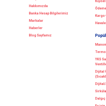
Kişisel
Hakkımızda
Ödeme 
Banka Hesap Bilgilerimiz
Kargo 
Markalar
Havale
Haberler
Popül
Blog Sayfamız
Manome
Termom
YKS Sa
Ventill
Dijital
(Sıcak
Dijital
Sirkül
Dalgıç
Ev için