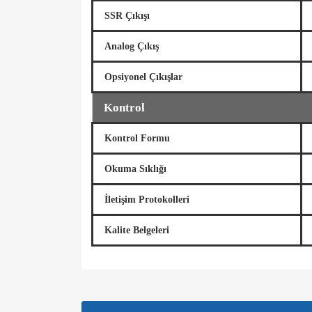
SSR Çıkışı
Analog Çıkış
Opsiyonel Çıkışlar
Kontrol
Kontrol Formu
Okuma Sıklığı
İletişim Protokolleri
Kalite Belgeleri
Bu ürünün fiyat bilgisi, resim, ürün açıklamalarında v
Görüş ve önerileriniz için teşekkür ederiz.