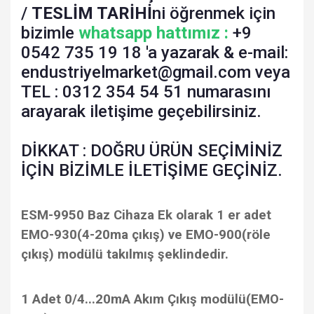
/
TESLİM TARİHİ
ni öğrenmek için
bizimle
whatsapp hattımız :
+9
0542 735 19 18 'a yazarak & e-mail:
endustriyelmarket@gmail.com veya
TEL : 0312 354 54 51 numarasını
arayarak iletişime geçebilirsiniz.
DİKKAT : DOĞRU ÜRÜN SEÇİMİNİZ
İÇİN BİZİMLE İLETİŞİME GEÇİNİZ.
ESM-9950 Baz Cihaza Ek olarak 1 er adet
EMO-930(4-20ma çıkış) ve EMO-900(röle
çıkış) modülü takılmış şeklindedir.
1 Adet 0/4...20mA Akım Çıkış modülü(EMO-