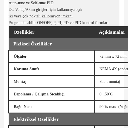
Auto-tune ve Self-tune PID
DC Voltaj/Akım girişleri için kullanıcıya açık
iki veya çok noktalı kalibrasyon imkanı
Programlanabilir ON/OFF, P, PI, PD ve PID kontrol formları
Özellikler
Açıklamalar
Fiziksel Özellikler
Ölçüler
72 mm x 72 mm 
Koruma Sınıfı
NEMA 4X (önden 
Montaj
Sabit montaj
Depolama / Çalışma Sıcaklığı
0...50ºC
Bağıl Nem
90 % max. (Yoğu
Elektriksel Özellikler