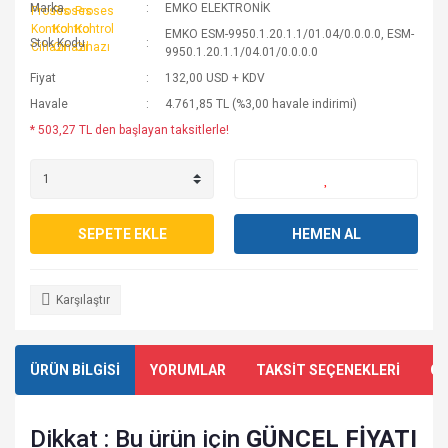
Marka
EMKO ELEKTRONİK
EMKO ESM-9950.1.20.1.1/01.04/0.0.0.0, ESM-
Stok Kodu
9950.1.20.1.1/04.01/0.0.0.0
Fiyat
132,00 USD + KDV
Havale
4.761,85 TL (%3,00 havale indirimi)
* 503,27 TL den başlayan taksitlerle!
SEPETE EKLE
HEMEN AL
Karşılaştır
ÜRÜN BİLGİSİ
YORUMLAR
TAKSİT SEÇENEKLERİ
ÖN
Dikkat : Bu ürün için
GÜNCEL FİYATI