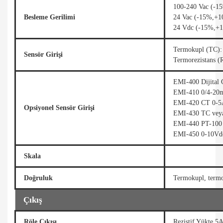
100-240 Vac (-1
Besleme Gerilimi
24 Vac (-15%,+1
24 Vdc (-15%,+
Termokupl (TC): 
Sensör Girişi
Termorezistans 
EMI-400 Dijital 
EMI-410 0/4-20
EMI-420 CT 0-5A
Opsiyonel Sensör Girişi
EMI-430 TC veya
EMI-440 PT-100 
EMI-450 0-10Vdc
Skala
Doğruluk
Termokupl, termo
Çıkış
Röle Çıkışı
Rezistif Yükte 5