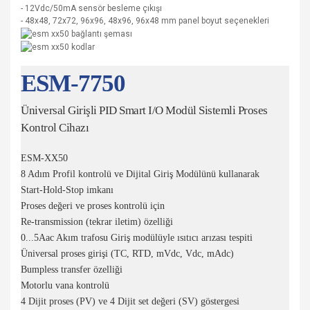
- 12Vdc/50mA sensör besleme çıkışı
- 48x48, 72x72, 96x96, 48x96, 96x48 mm panel boyut seçenekleri
ESM-7750
Üniversal Girişli PID Smart I/O Modül Sistemli Proses
Kontrol Cihazı
ESM-XX50
8 Adım Profil kontrolü ve Dijital Giriş Modülünü kullanarak
Start-Hold-Stop imkanı
Proses değeri ve proses kontrolü için
Re-transmission (tekrar iletim) özelliği
0...5Aac Akım trafosu Giriş modülüyle ısıtıcı arızası tespiti
Üniversal proses girişi (TC, RTD, mVdc, Vdc, mAdc)
Bumpless transfer özelliği
Motorlu vana kontrolü
4 Dijit proses (PV) ve 4 Dijit set değeri (SV) göstergesi