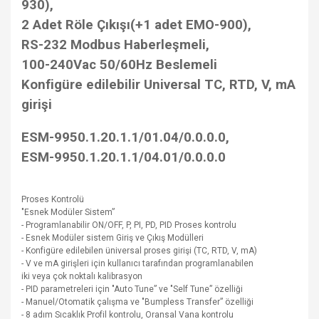
930),
2 Adet Röle Çıkışı(+1 adet EMO-900),
RS-232 Modbus Haberleşmeli,
100-240Vac 50/60Hz Beslemeli
Konfigüre edilebilir Universal TC, RTD, V, mA
girişi
ESM-9950.1.20.1.1/01.04/0.0.0.0,
ESM-9950.1.20.1.1/04.01/0.0.0.0
Proses Kontrolü
"Esnek Modüler Sistem”
- Programlanabilir ON/OFF, P, PI, PD, PID Proses kontrolu
- Esnek Modüler sistem Giriş ve Çıkış Modülleri
- Konfigüre edilebilen üniversal proses girişi (TC, RTD, V, mA)
- V ve mA girişleri için kullanıcı tarafından programlanabilen
iki veya çok noktalı kalibrasyon
- PID parametreleri için "Auto Tune” ve "Self Tune” özelliği
- Manuel/Otomatik çalışma ve "Bumpless Transfer” özelliği
- 8 adım Sıcaklık Profil kontrolu, Oransal Vana kontrolu