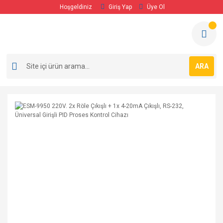
Hoşgeldiniz
Giriş Yap
Üye Ol
ARA