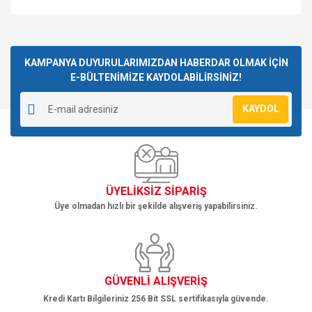
Bu ürünün fiyat bilgisi, resim, ürün açıklamalarında ve diğer
konularda yetersiz gördüğünüz noktaları öneri formunu
Bu ürüne ilk yorumu siz yapın!
kullanarak tarafımıza iletebilirsiniz.
Görüş ve önerileriniz için teşekkür ederiz.
KAMPANYA DUYURULARIMIZDAN HABERDAR OLMAK İÇİN
E-BÜLTENİMİZE KAYDOLABİLİRSİNİZ!
Yorum Yaz
Ürün resmi kalitesiz, bozuk veya görüntülenemiyor.
KAYDOL
Ürün açıklamasında eksik bilgiler bulunuyor.
Ürün bilgilerinde hatalar bulunuyor.
Ürün fiyatı diğer sitelerden daha pahalı.
Bu ürüne benzer farklı alternatifler olmalı.
ÜYELİKSİZ SİPARİŞ
Üye olmadan hızlı bir şekilde alışveriş yapabilirsiniz.
Gönder
GÜVENLİ ALIŞVERİŞ
Kredi Kartı Bilgileriniz 256 Bit SSL sertifikasıyla güvende.