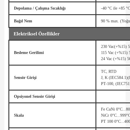
Depolama / Çalışma Sıcaklığı
-40 °C ile +85 °C
Bağıl Nem
90 % max. (Yoğu
Elektriksel Özellikler
230 Vac(+%15) 5
Besleme Gerilimi
115 Vac (+%15) 
24 Vac (+%15) 5
TC, RTD
Sensör Girişi
J, K (IEC584.1)
PT-100, (IEC751
Opsiyonel Sensör Girişi
Fe CuNi 0°C...8
Skala
NiCr 0°C...999°
PT 100 0°C...40