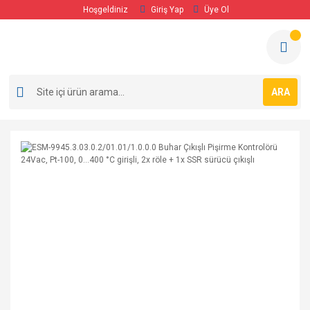
Hoşgeldiniz
Giriş Yap
Üye Ol
ARA