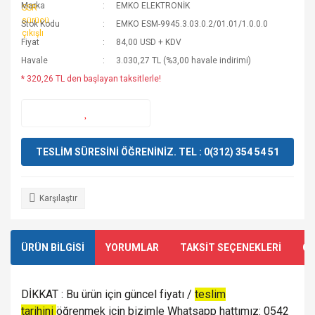
Marka
EMKO ELEKTRONİK
Stok Kodu
EMKO ESM-9945.3.03.0.2/01.01/1.0.0.0
Fiyat
84,00 USD + KDV
Havale
3.030,27 TL (%3,00 havale indirimi)
* 320,26 TL den başlayan taksitlerle!
TESLİM SÜRESİNİ ÖĞRENİNİZ. TEL : 0(312) 354 54 51
Karşılaştır
ÜRÜN BİLGİSİ
YORUMLAR
TAKSİT SEÇENEKLERİ
ÖN
DİKKAT : Bu ürün için güncel fiyatı /
teslim
tarihini
öğrenmek için bizimle Whatsapp hattımız: 0542