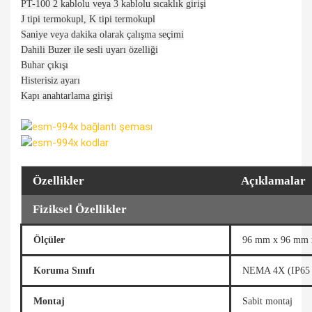
PT-100 2 kablolu veya 3 kablolu sıcaklık girişi
J tipi termokupl, K tipi termokupl
Saniye veya dakika olarak çalışma seçimi
Dahili Buzer ile sesli uyarı özelliği
Buhar çıkışı
Histerisiz ayarı
Kapı anahtarlama girişi
Özellikler
Açıklamalar
Fiziksel Özellikler
Ölçüler
96 mm x 96 mm 
Koruma Sınıfı
NEMA 4X (IP65 ö
Montaj
Sabit montaj